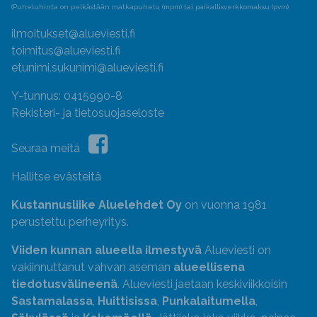
(Puheluhinta on pelkästään matkapuhelu (mpm) tai paikallisverkkomaksu (pvm)
ilmoitukset@alueviesti.fi
toimitus@alueviesti.fi
etunimi.sukunimi@alueviesti.fi
Y-tunnus: 0415990-8
Rekisteri- ja tietosuojaseloste
Seuraa meitä
Hallitse evästeitä
Kustannusliike Aluelehdet Oy
on vuonna 1981
perustettu perheyritys.
Viiden kunnan alueella ilmestyvä
Alueviesti on
vakiinnuttanut vahvan aseman
alueellisena
tiedotusvälineenä
. Alueviesti jaetaan keskiviikkoisin
Sastamalassa
,
Huittisissa
,
Punkalaitumella
,