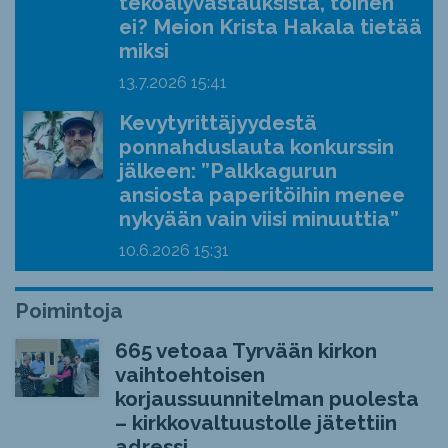
tekoälyvastauksista, toinen
ei? Meion Krista Hakala tietää
miksi
13.7.2026
15:41
Kevytyrittäjyydestä
ponnahduslauta konkurssin
jälkeen: ”Palkkagurun
ansiosta paperitöihin menee
nykyään vain viisi minuuttia”
10.6.2026
15:31
Poimintoja
665 vetoaa Tyrvään kirkon
vaihtoehtoisen
korjaussuunnitelman puolesta
– kirkkovaltuustolle jätettiin
adressi