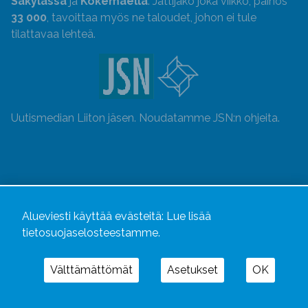
Säkylässä
ja
Kokemäellä
. Jättijako joka viikko, painos
33 000
, tavoittaa myös ne taloudet, johon ei tule
tilattavaa lehteä.
Uutismedian Liiton jäsen. Noudatamme JSN:n ohjeita.
Alueviesti käyttää evästeitä:
Lue lisää
tietosuojaselosteestamme.
Välttämättömät
Asetukset
OK