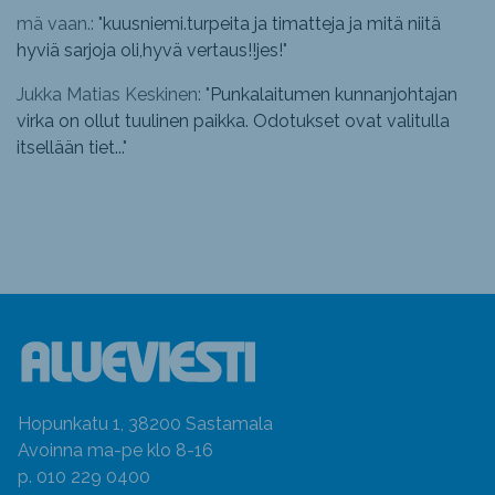
mä vaan.: "
kuusniemi.turpeita ja timatteja ja mitä niitä
hyviä sarjoja oli,hyvä vertaus!!jes!
"
Jukka Matias Keskinen: "
Punkalaitumen kunnanjohtajan
virka on ollut tuulinen paikka. Odotukset ovat valitulla
itsellään tiet...
"
Hopunkatu 1, 38200 Sastamala
Avoinna ma-pe klo 8-16
p. 010 229 0400