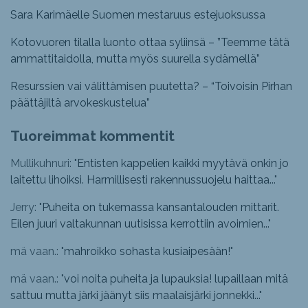
Sara Karimäelle Suomen mestaruus estejuoksussa
Kotovuoren tilalla luonto ottaa syliinsä – ”Teemme tätä
ammattitaidolla, mutta myös suurella sydämellä”
Resurssien vai välittämisen puutetta? – “Toivoisin Pirhan
päättäjiltä arvokeskustelua”
Tuoreimmat kommentit
Mullikuhnuri: "
Entisten kappelien kaikki myytävä onkin jo
laitettu lihoiksi. Harmillisesti rakennussuojelu haittaa...
"
Jerry: "
Puheita on tukemassa kansantalouden mittarit.
Eilen juuri valtakunnan uutisissa kerrottiin avoimien...
"
mä vaan.: "
mahroikko sohasta kusiaipesään!
"
mä vaan.: "
voi noita puheita ja lupauksia! lupaillaan mitä
sattuu mutta järki jäänyt siis maalaisjärki jonnekki...
"