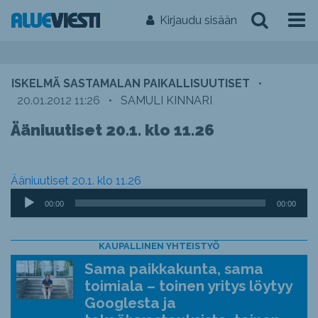
Kirjaudu sisään
ISKELMÄ SASTAMALAN PAIKALLISUUTISET
•
20.01.2012 11:26
•
SAMULI KINNARI
Ääniuutiset 20.1. klo 11.26
Ääniuutiset 20.1. klo 11.26
Äänitoistin
00:00
00:00
KAUPALLINEN YHTEISTYÖ
Sama paikkakunta, sama
toimiala – toinen yritys löytyy
Googlesta ja