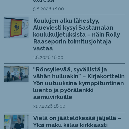
5.8.2026
18:00
Koulujen alku lähestyy,
Alueviesti kysyi Sastamalan
koulukuljetuksista – näin Rolly
Raaseporin toimitusjohtaja
vastaa
1.8.2026
16:00
“Rönsyilevää, syvällistä ja
vähän hulluakin” – Kirjakorttelin
Yön uutuuksina kymppituntinen
luento ja pyörälenkki
aamuvirkuille
31.7.2026
18:00
Vielä on jäätelökesää jäljellä –
Yksi maku kiilaa kirkkaasti