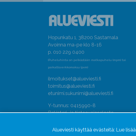
Hopunkatu 1, 38200 Sastamala
Avoinna ma-pe klo 8-16
p. 010 229 0400
(Puheluhinta on pelkästään matkapuhelu (mpm) tai
paikallisverkkomaksu (pvm)
ilmoitukset@alueviesti.fi
toimitus@alueviesti.fi
etunimi.sukunimi@alueviesti.fi
Y-tunnus: 0415990-8
Rekisteri- ja tietosuojaseloste
Seuraa meitä
Alueviesti käyttää evästeitä:
Lue lisä