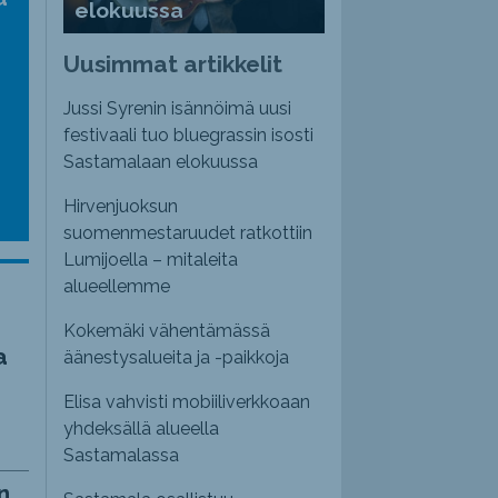
elokuussa
nvoimakkuutta
emmaksi
Uusimmat artikkelit
emmäksi.
Jussi Syrenin isännöimä uusi
festivaali tuo bluegrassin isosti
Sastamalaan elokuussa
Hirvenjuoksun
suomenmestaruudet ratkottiin
Lumijoella – mitaleita
alueellemme
Kokemäki vähentämässä
a
äänestysalueita ja -paikkoja
Elisa vahvisti mobiiliverkkoaan
yhdeksällä alueella
Sastamalassa
n