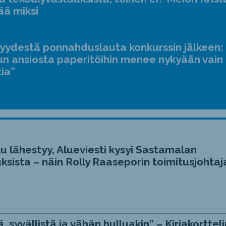
ääne
ää miksi
suur
ja
jyydestä ponnahduslauta konkurssin jälkeen:
pien
n ansiosta paperitöihin menee nykyään vain
tia”
u lähestyy, Alueviesti kysyi Sastamalan
ksista – näin Rolly Raaseporin toimitusjohtaj
, syvällistä ja vähän hulluakin” – Kirjakortteli