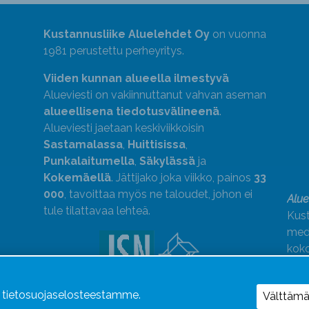
Kustannusliike Aluelehdet Oy
on vuonna
1981 perustettu perheyritys.
Viiden kunnan alueella ilmestyvä
Alueviesti on vakiinnuttanut vahvan aseman
alueellisena tiedotusvälineenä
.
Alueviesti jaetaan keskiviikkoisin
Sastamalassa
,
Huittisissa
,
Punkalaitumella
,
Säkylässä
ja
Kokemäellä
. Jättijako joka viikko, painos
33
000
, tavoittaa myös ne taloudet, johon ei
Alue
tule tilattavaa lehteä.
Kust
medi
kok
Alue
ä tietosuojaselosteestamme.
Uutismedian Liiton jäsen. Noudatamme
Välttäm