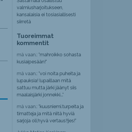
Sastamala osallistuu
valmiusharjoitukseen,
kansalaisia ei tosiasiallisesti
siirretä
Tuoreimmat
kommentit
mä vaan.: "
mahroikko sohasta
kusiaipesään!
"
mä vaan.: "
voi noita puheita ja
lupauksia! lupaillaan mitä
sattuu mutta järki jäänyt siis
maalaisjärki jonnekki...
"
mä vaan.: "
kuusniemi.turpeita ja
timatteja ja mitä niitä hyviä
sarjoja oli,hyvä vertaus!!jes!
"