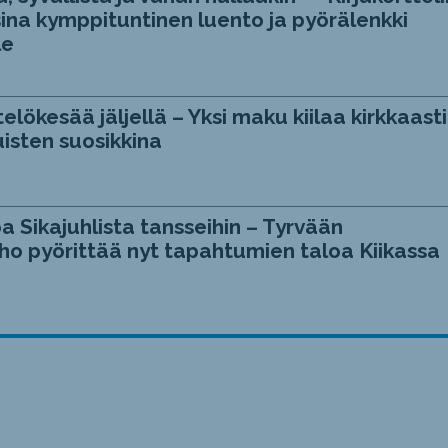
ina kymppituntinen luento ja pyörälenkki
le
telökesää jäljellä – Yksi maku kiilaa kirkkaasti
isten suosikkina
a Sikajuhlista tansseihin – Tyrvään
ho pyörittää nyt tapahtumien taloa Kiikassa