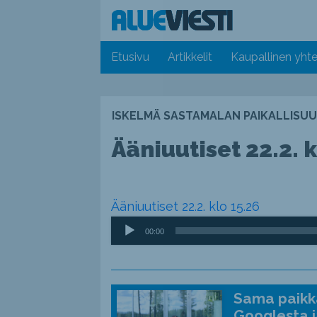
Etusivu
Artikkelit
Kaupallinen yhte
ISKELMÄ SASTAMALAN PAIKALLISUU
Ääniuutiset 22.2. k
Ääniuutiset 22.2. klo 15.26
Äänitoistin
00:00
Sama paikka
Googlesta j