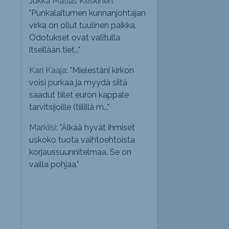
Jukka Matias Keskinen:
"
Punkalaitumen kunnanjohtajan
virka on ollut tuulinen paikka.
Odotukset ovat valitulla
itsellään tiet...
"
Kari Kaaja: "
Mielestäni kirkon
voisi purkaa ja myydä siitä
saadut tiilet euron kappale
tarvitsijoille (tiilillä m...
"
Markiisi: "
Älkää hyvät ihmiset
uskoko tuota vaihtoehtoista
korjaussuunnitelmaa. Se on
vailla pohjaa.
"