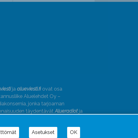
viesti
ja
alueviesti.fi
ovat osa
annusliike Aluelehdet Oy –
akonsernia, jonka tarjoaman
onaisuuden täydentävät
Alueradiot
ja
paino
ättömät
Asetukset
OK