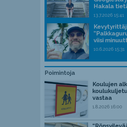
Hakala tiet
13.7.2026
15:41
Kevytyrittä
”Palkkaguru
viisi minuut
10.6.2026
15:31
Poimintoja
Koulujen alk
koulukuljetu
vastaa
1.8.2026
16:00
“Rönsyilevää