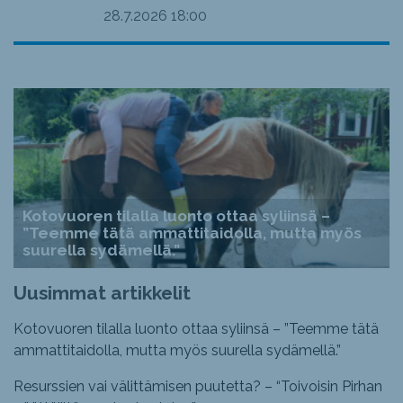
28.7.2026
18:00
Kotovuoren tilalla luonto ottaa syliinsä –
”Teemme tätä ammattitaidolla, mutta myös
suurella sydämellä.”
Uusimmat artikkelit
Kotovuoren tilalla luonto ottaa syliinsä – ”Teemme tätä
ammattitaidolla, mutta myös suurella sydämellä.”
Resurssien vai välittämisen puutetta? – “Toivoisin Pirhan