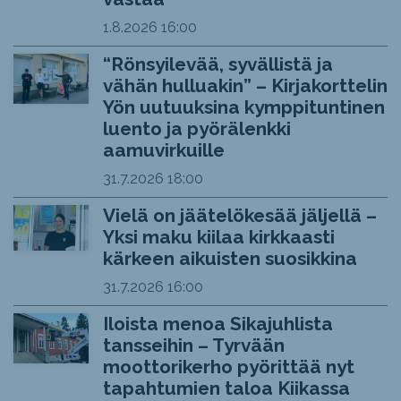
1.8.2026
16:00
“Rönsyilevää, syvällistä ja
vähän hulluakin” – Kirjakorttelin
Yön uutuuksina kymppituntinen
luento ja pyörälenkki
aamuvirkuille
31.7.2026
18:00
Vielä on jäätelökesää jäljellä –
Yksi maku kiilaa kirkkaasti
kärkeen aikuisten suosikkina
31.7.2026
16:00
Iloista menoa Sikajuhlista
tansseihin – Tyrvään
moottorikerho pyörittää nyt
tapahtumien taloa Kiikassa