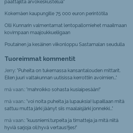
päättäjiltä arvokeskustelua”
Kokemäen kaupungille 75 000 euron perintötila
Olli Kunnarin valmentamat lentopallomiehet maailmaan
kovimpaan maajoukkueliigaan
Poutainen ja kesäinen viikonloppu Sastamalan seudulla
Tuoreimmat kommentit
Jerry: "
Puheita on tukemassa kansantalouden mittarit.
Eilen juuri valtakunnan uutisissa kerrottiin avoimien...
"
mä vaan.: "
mahroikko sohasta kusiaipesään!
"
mä vaan.: "
voi noita puheita ja lupauksia! lupaillaan mitä
sattuu mutta järki jäänyt siis maalaisjärki jonnekki...
"
mä vaan.: "
kuusniemi.turpeita ja timatteja ja mitä niitä
hyviä sarjoja oli,hyvä vertaus!!jes!
"