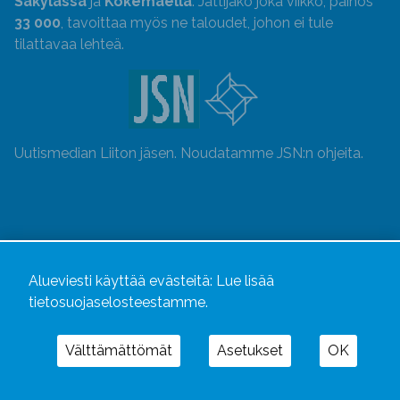
Säkylässä
ja
Kokemäellä
. Jättijako joka viikko, painos
33 000
, tavoittaa myös ne taloudet, johon ei tule
tilattavaa lehteä.
Uutismedian Liiton jäsen. Noudatamme JSN:n ohjeita.
Alueviesti käyttää evästeitä:
Lue lisää
tietosuojaselosteestamme.
Välttämättömät
Asetukset
OK