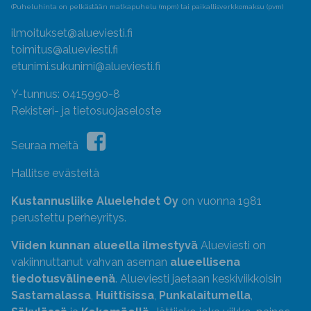
(Puheluhinta on pelkästään matkapuhelu (mpm) tai paikallisverkkomaksu (pvm)
ilmoitukset@alueviesti.fi
toimitus@alueviesti.fi
etunimi.sukunimi@alueviesti.fi
Y-tunnus: 0415990-8
Rekisteri- ja tietosuojaseloste
Seuraa meitä
Hallitse evästeitä
Kustannusliike Aluelehdet Oy
on vuonna 1981
perustettu perheyritys.
Viiden kunnan alueella ilmestyvä
Alueviesti on
vakiinnuttanut vahvan aseman
alueellisena
tiedotusvälineenä
. Alueviesti jaetaan keskiviikkoisin
Sastamalassa
,
Huittisissa
,
Punkalaitumella
,