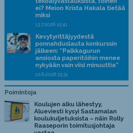
tekoälyvastauksista, toinen
ei? Meion Krista Hakala tietää
miksi
13.7.2026
15:41
Kevytyrittäjyydestä
ponnahduslauta konkurssin
jälkeen: ”Palkkagurun
ansiosta paperitöihin menee
nykyään vain viisi minuuttia”
10.6.2026
15:31
Poimintoja
Koulujen alku lähestyy,
Alueviesti kysyi Sastamalan
koulukuljetuksista – näin Rolly
Raaseporin toimitusjohtaja
vastaa