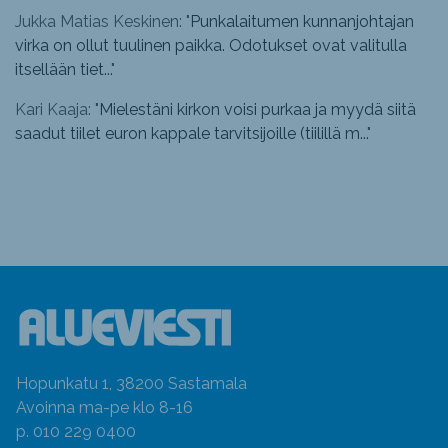
Jukka Matias Keskinen: "
Punkalaitumen kunnanjohtajan
virka on ollut tuulinen paikka. Odotukset ovat valitulla
itsellään tiet...
"
Kari Kaaja: "
Mielestäni kirkon voisi purkaa ja myydä siitä
saadut tiilet euron kappale tarvitsijoille (tiilillä m...
"
Hopunkatu 1, 38200 Sastamala
Avoinna ma-pe klo 8-16
p. 010 229 0400