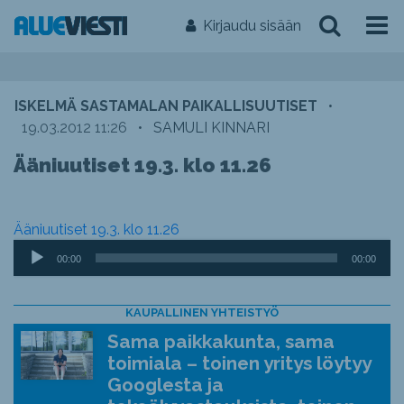
Kirjaudu sisään
ISKELMÄ SASTAMALAN PAIKALLISUUTISET
•
19.03.2012 11:26
•
SAMULI KINNARI
Ääniuutiset 19.3. klo 11.26
Ääniuutiset 19.3. klo 11.26
Äänitoistin
00:00
00:00
KAUPALLINEN YHTEISTYÖ
Sama paikkakunta, sama
toimiala – toinen yritys löytyy
Googlesta ja