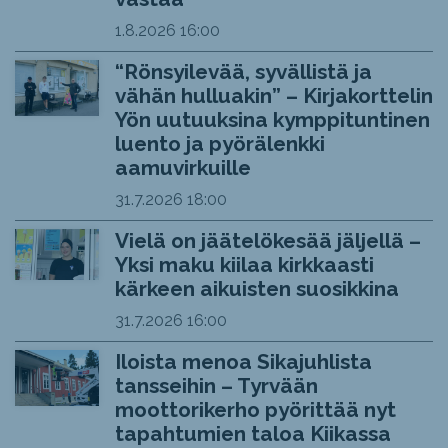
1.8.2026
16:00
“Rönsyilevää, syvällistä ja
vähän hulluakin” – Kirjakorttelin
Yön uutuuksina kymppituntinen
luento ja pyörälenkki
aamuvirkuille
31.7.2026
18:00
Vielä on jäätelökesää jäljellä –
Yksi maku kiilaa kirkkaasti
kärkeen aikuisten suosikkina
31.7.2026
16:00
Iloista menoa Sikajuhlista
tansseihin – Tyrvään
moottorikerho pyörittää nyt
tapahtumien taloa Kiikassa