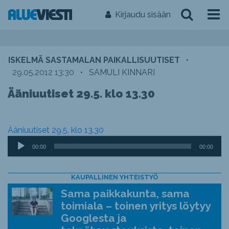
Kirjaudu sisään
ISKELMÄ SASTAMALAN PAIKALLISUUTISET
•
29.05.2012 13:30
•
SAMULI KINNARI
Ääniuutiset 29.5. klo 13.30
Ääniuutiset 29.5. klo 13.30
Äänitoistin
00:00
00:00
KAUPALLINEN YHTEISTYÖ
Sama paikkakunta, sama
toimiala – toinen yritys löytyy
Googlesta ja