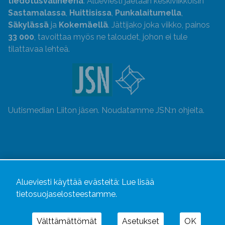
tiedotusvälineenä
. Alueviesti jaetaan keskiviikkoisin
Sastamalassa
,
Huittisissa
,
Punkalaitumella
,
Säkylässä
ja
Kokemäellä
. Jättijako joka viikko, painos
33 000
, tavoittaa myös ne taloudet, johon ei tule
tilattavaa lehteä.
Uutismedian Liiton jäsen. Noudatamme JSN:n ohjeita.
Alueviesti käyttää evästeitä:
Lue lisää
tietosuojaselosteestamme.
Välttämättömät
Asetukset
OK