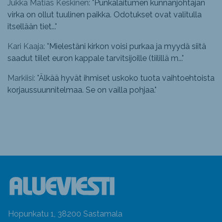
Jukka Matias Keskinen: "
Punkalaitumen kunnanjohtajan
virka on ollut tuulinen paikka. Odotukset ovat valitulla
itsellään tiet...
"
Kari Kaaja: "
Mielestäni kirkon voisi purkaa ja myydä siitä
saadut tiilet euron kappale tarvitsijoille (tiilillä m...
"
Markiisi: "
Älkää hyvät ihmiset uskoko tuota vaihtoehtoista
korjaussuunnitelmaa. Se on vailla pohjaa.
"
Hopunkatu 1, 38200 Sastamala