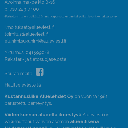
Avoinna ma-pe klo 8-16
p. 010 229 0400
(Puheluhinta on pelkästään matkapuhelu (mpm) tai paikallisverkkomaksu (pvm)
ilmoitukset@alueviesti.fi
toimitus@alueviesti.fi
etunimi.sukunimi@alueviesti.fi
Y-tunnus: 0415990-8
Rekisteri- ja tietosuojaseloste
Seuraa meitä
Hallitse evästeitä
Kustannusliike Aluelehdet Oy
on vuonna 1981
perustettu perheyritys.
Viiden kunnan alueella ilmestyvä
Alueviesti on
vakiinnuttanut vahvan aseman
alueellisena