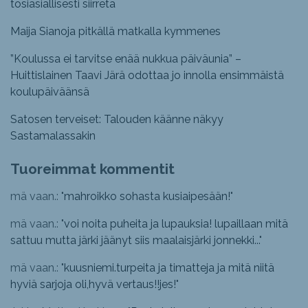
tosiasiallisesti siirretä
Maija Sianoja pitkällä matkalla kymmenes
”Koulussa ei tarvitse enää nukkua päiväunia” –
Huittislainen Taavi Järä odottaa jo innolla ensimmäistä
koulupäiväänsä
Satosen terveiset: Talouden käänne näkyy
Sastamalassakin
Tuoreimmat kommentit
mä vaan.: "
mahroikko sohasta kusiaipesään!
"
mä vaan.: "
voi noita puheita ja lupauksia! lupaillaan mitä
sattuu mutta järki jäänyt siis maalaisjärki jonnekki...
"
mä vaan.: "
kuusniemi.turpeita ja timatteja ja mitä niitä
hyviä sarjoja oli,hyvä vertaus!!jes!
"