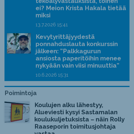
tekoälyvastauksista, toinen
ei? Meion Krista Hakala tietää
miksi
13.7.2026
15:41
Kevytyrittäjyydestä
ponnahduslauta konkurssin
jälkeen: ”Palkkagurun
ansiosta paperitöihin menee
nykyään vain viisi minuuttia”
10.6.2026
15:31
Poimintoja
Koulujen alku lähestyy,
Alueviesti kysyi Sastamalan
koulukuljetuksista – näin Rolly
Raaseporin toimitusjohtaja
vastaa