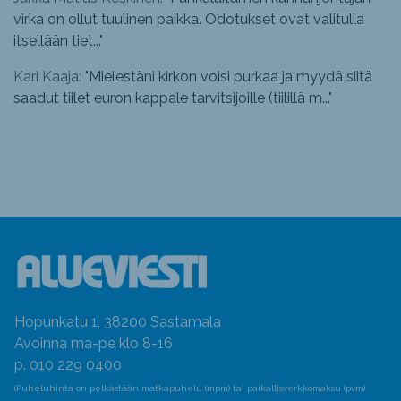
virka on ollut tuulinen paikka. Odotukset ovat valitulla
itsellään tiet...
"
Kari Kaaja: "
Mielestäni kirkon voisi purkaa ja myydä siitä
saadut tiilet euron kappale tarvitsijoille (tiilillä m...
"
Hopunkatu 1, 38200 Sastamala
Avoinna ma-pe klo 8-16
p. 010 229 0400
(Puheluhinta on pelkästään matkapuhelu (mpm) tai paikallisverkkomaksu (pvm)