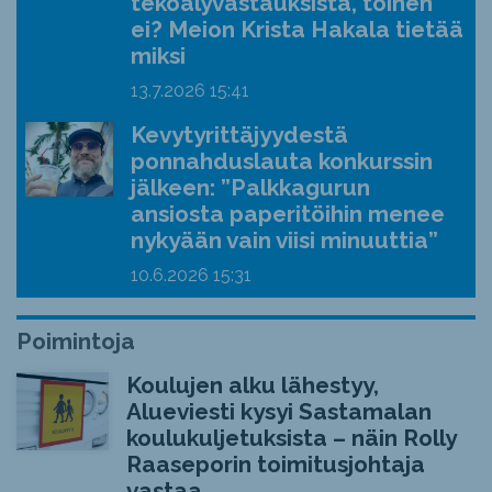
tekoälyvastauksista, toinen
ei? Meion Krista Hakala tietää
miksi
13.7.2026
15:41
Kevytyrittäjyydestä
ponnahduslauta konkurssin
jälkeen: ”Palkkagurun
ansiosta paperitöihin menee
nykyään vain viisi minuuttia”
10.6.2026
15:31
Poimintoja
Koulujen alku lähestyy,
Alueviesti kysyi Sastamalan
koulukuljetuksista – näin Rolly
Raaseporin toimitusjohtaja
vastaa