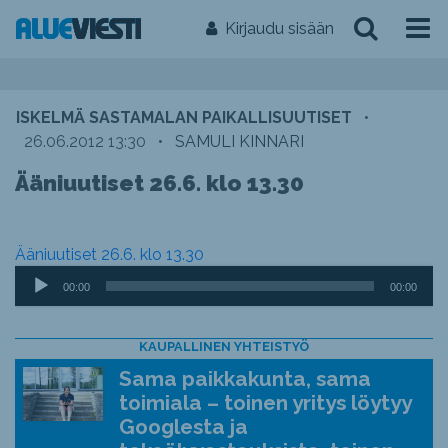
Kirjaudu sisään
ISKELMÄ SASTAMALAN PAIKALLISUUTISET
•
26.06.2012 13:30
•
SAMULI KINNARI
Ääniuutiset 26.6. klo 13.30
Ääniuutiset 26.6. klo 13.30
Äänitoistin
00:00
00:00
KAUPALLINEN YHTEISTYÖ
Sama paikkakunta, sama
toimiala – toinen yritys löytyy
Googlesta ja