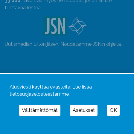
33 000
, tavoittaa myös ne taloudet, johon ei tule
tilattavaa lehteä.
Uutismedian Liiton jäsen. Noudatamme JSN:n ohjeita.
Alueviesti käyttää evästeitä:
Lue lisää
tietosuojaselosteestamme.
Välttämättömät
Asetukset
OK
Alueviesti
ja
alueviesti.fi
ovat osa Kustannusliike