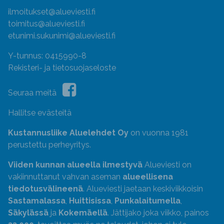
ilmoitukset@alueviesti.fi
toimitus@alueviesti.fi
etunimi.sukunimi@alueviesti.fi
Y-tunnus: 0415990-8
Rekisteri- ja tietosuojaseloste
Seuraa meitä
Hallitse evästeitä
Kustannusliike Aluelehdet Oy
on vuonna 1981
perustettu perheyritys.
Viiden kunnan alueella ilmestyvä
Alueviesti on
vakiinnuttanut vahvan aseman
alueellisena
tiedotusvälineenä
. Alueviesti jaetaan keskiviikkoisin
Sastamalassa
,
Huittisissa
,
Punkalaitumella
,
Säkylässä
ja
Kokemäellä
. Jättijako joka viikko, painos