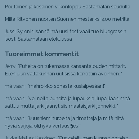
Poutainen ja kesäinen viikonloppu Sastamalan seudulla
Milla Ritvonen nuorten Suomen mestariksi 400 metrillä
Jussi Syrenin isännöimä uusi festivaali tuo bluegrassin
isosti Sastamalaan elokuussa
Tuoreimmat kommentit
Jerry: "
Puheita on tukemassa kansantalouden mittarit.
Eilen juuri valtakunnan uutisissa kerrottiin avoimien...
"
mä vaan.: "
mahroikko sohasta kusiaipesään!
"
mä vaan.: "
voi noita puheita ja lupauksia! lupaillaan mitä
sattuu mutta järki jäänyt siis maalaisjärki jonnekki...
"
mä vaan.: "
kuusniemi.turpeita ja timatteja ja mitä niitä
hyviä sarjoja oli,hyvä vertaus!!jes!
"
Jukka Matias Keskinen: "
Punkalaitumen kunnanjohtajan