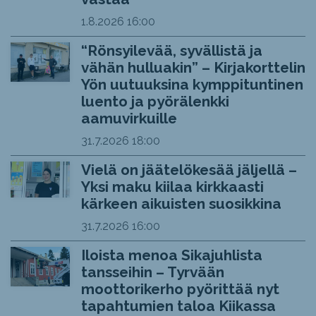
1.8.2026
16:00
“Rönsyilevää, syvällistä ja
vähän hulluakin” – Kirjakorttelin
Yön uutuuksina kymppituntinen
luento ja pyörälenkki
aamuvirkuille
31.7.2026
18:00
Vielä on jäätelökesää jäljellä –
Yksi maku kiilaa kirkkaasti
kärkeen aikuisten suosikkina
31.7.2026
16:00
Iloista menoa Sikajuhlista
tansseihin – Tyrvään
moottorikerho pyörittää nyt
tapahtumien taloa Kiikassa