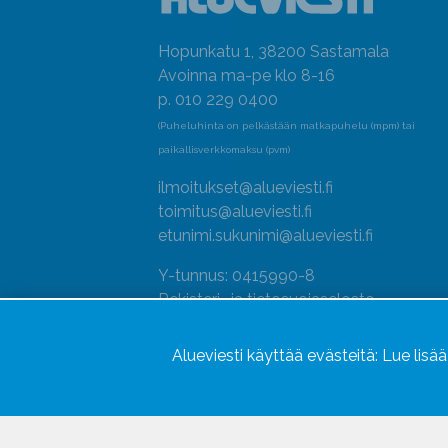
Hopunkatu 1, 38200 Sastamala
Avoinna ma-pe klo 8-16
p. 010 229 0400
(Puheluhinta on pelkästään matkapuhelu (mpm) tai
paikallisverkkomaksu (pvm)
ilmoitukset@alueviesti.fi
toimitus@alueviesti.fi
etunimi.sukunimi@alueviesti.fi
Y-tunnus: 0415990-8
Rekisteri- ja tietosuojaseloste
Seuraa meitä
Alueviesti käyttää evästeitä:
Lue lisä
Hallitse evästeitä