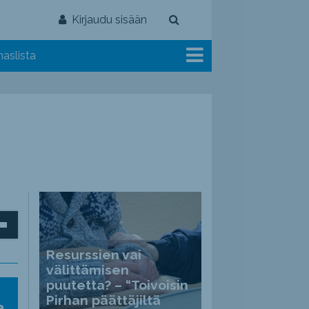
Kirjaudu sisään
aslista
inäppäimillä
Resurssien vai
välittämisen
puutetta? – “Toivoisin
ät
Pirhan päättäjiltä
a