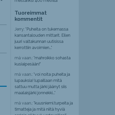
mestariksi 400 metrillä
Tuoreimmat
kommentit
Jerry: "
Puheita on tukemassa
kansantalouden mittarit. Eilen
juuri valtakunnan uutisissa
kerrottiin avoimien...
"
mä vaan.: "
mahroikko sohasta
kusiaipesään!
"
mä vaan.: "
voi noita puheita ja
lupauksia! lupaillaan mitä
sattuu mutta järki jäänyt siis
maalaisjärki jonnekki...
"
mä vaan.: "
kuusniemi.turpeita ja
timatteja ja mitä niitä hyviä