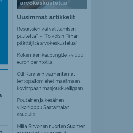
arvokeskustelua”
nvoimakkuutta
emmaksi
Uusimmat artikkelit
emmäksi.
Resurssien vai välittämisen
puutetta? – “Toivoisin Pirhan
päättäjiltä arvokeskustelua”
Kokemäen kaupungille 75 000
euron perintötila
Olli Kunnarin valmentamat
lentopallomiehet maailmaan
kovimpaan maajoukkueliigaan
a
Poutainen ja kesäinen
viikonloppu Sastamalan
seudulla
Milla Ritvonen nuorten Suomen
n