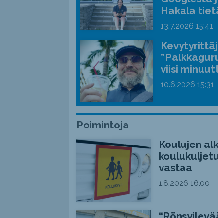
Hakala tiet
13.7.2026
15:41
Kevytyrittä
”Palkkaguru
viisi minuut
10.6.2026
15:31
Poimintoja
Koulujen alk
koulukuljetu
vastaa
1.8.2026
16:00
“Rönsyilevää