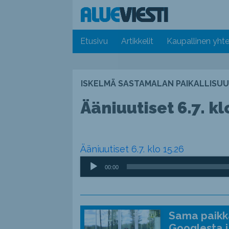
Etusivu
Artikkelit
Kaupallinen yhte
ISKELMÄ SASTAMALAN PAIKALLISUU
Ääniuutiset 6.7. kl
Ääniuutiset 6.7. klo 15.26
Äänitoistin
00:00
Sama paikka
Googlesta j