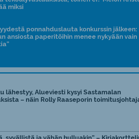
ääne
ää miksi
suur
ja
jyydestä ponnahduslauta konkurssin jälkeen:
pien
n ansiosta paperitöihin menee nykyään vain
tia”
u lähestyy, Alueviesti kysyi Sastamalan
ksista – näin Rolly Raaseporin toimitusjohtaj
, syvällistä ja vähän hulluakin” – Kirjakortteli