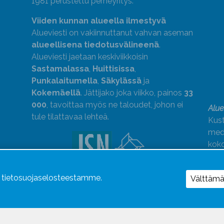
1981 perustettu perheyritys.
Viiden kunnan alueella ilmestyvä
Alueviesti on vakiinnuttanut vahvan aseman
alueellisena tiedotusvälineenä
.
Alueviesti jaetaan keskiviikkoisin
Sastamalassa
,
Huittisissa
,
Punkalaitumella
,
Säkylässä
ja
Kokemäellä
. Jättijako joka viikko, painos
33
000
, tavoittaa myös ne taloudet, johon ei
Alue
tule tilattavaa lehteä.
Kust
medi
kok
Alue
ä tietosuojaselosteestamme.
Uutismedian Liiton jäsen. Noudatamme
Välttäm
JSN:n ohjeita.