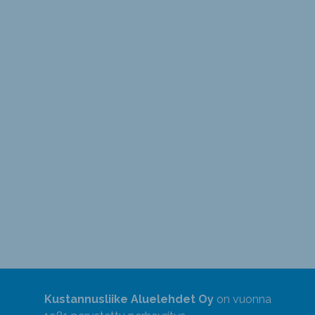
Kustannusliike Aluelehdet Oy
on vuonna