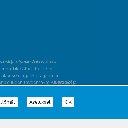
viesti
ja
alueviesti.fi
ovat osa
annusliike Aluelehdet Oy –
akonsernia, jonka tarjoaman
onaisuuden täydentävät
Alueradiot
ja
paino
ättömät
Asetukset
OK