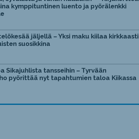
ina kymppituntinen luento ja pyörälenkki
le
telökesää jäljellä – Yksi maku kiilaa kirkkaasti
isten suosikkina
a Sikajuhlista tansseihin – Tyrvään
ho pyörittää nyt tapahtumien taloa Kiikassa