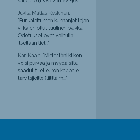
sarjoja oli,hyvä vertaus!!jes!
"
Jukka Matias Keskinen:
"
Punkalaitumen kunnanjohtajan
virka on ollut tuulinen paikka.
Odotukset ovat valitulla
itsellään tiet...
"
Kari Kaaja: "
Mielestäni kirkon
voisi purkaa ja myydä siitä
saadut tiilet euron kappale
tarvitsijoille (tiilillä m...
"