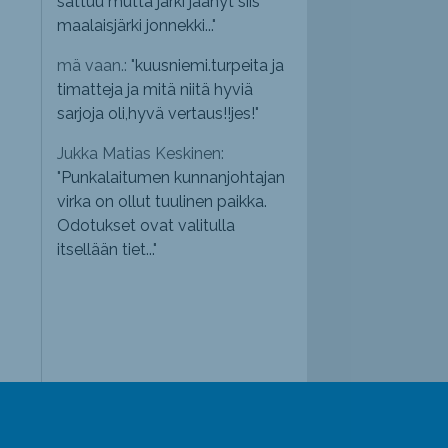
sattuu mutta järki jäänyt siis
maalaisjärki jonnekki...
"
mä vaan.: "
kuusniemi.turpeita ja
timatteja ja mitä niitä hyviä
sarjoja oli,hyvä vertaus!!jes!
"
Jukka Matias Keskinen:
"
Punkalaitumen kunnanjohtajan
virka on ollut tuulinen paikka.
Odotukset ovat valitulla
itsellään tiet...
"