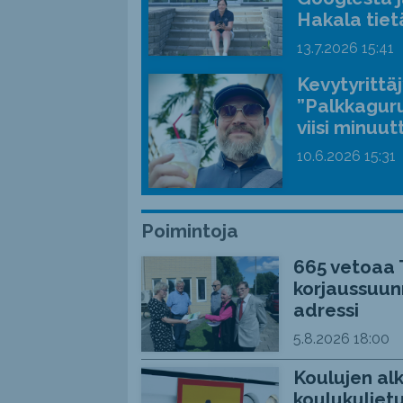
Hakala tiet
13.7.2026
15:41
Kevytyrittä
”Palkkaguru
viisi minuut
10.6.2026
15:31
Poimintoja
665 vetoaa 
korjaussuunn
adressi
5.8.2026
18:00
Koulujen alk
koulukuljetu