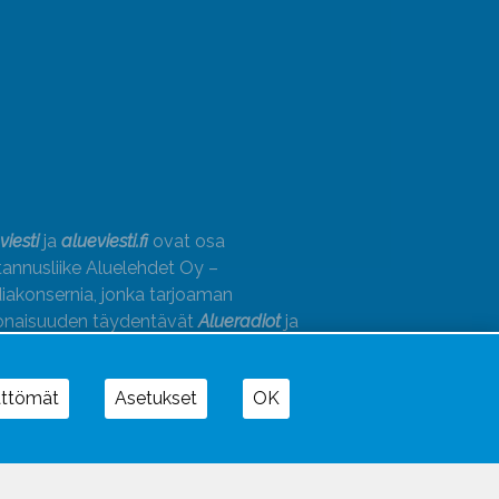
viesti
ja
alueviesti.fi
ovat osa
annusliike Aluelehdet Oy –
akonsernia, jonka tarjoaman
onaisuuden täydentävät
Alueradiot
ja
paino
ättömät
Asetukset
OK