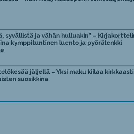
, syvällistä ja vähän hulluakin” – Kirjakortteli
ina kymppituntinen luento ja pyörälenkki
le
telökesää jäljellä – Yksi maku kiilaa kirkkaasti
isten suosikkina