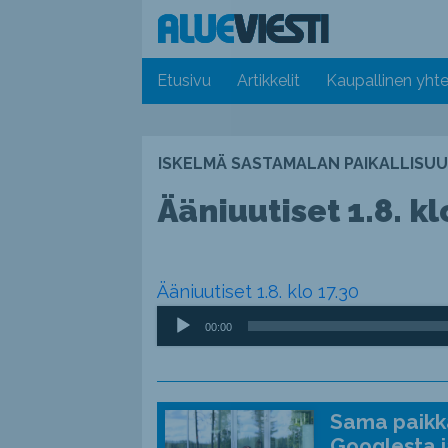
Etusivu
Artikkelit
Kaupallinen yhte
ISKELMÄ SASTAMALAN PAIKALLISUU
Ääniuutiset 1.8. kl
Ääniuutiset 1.8. klo 17.30
Äänitoistin
00:00
Sama paikka
Googlesta j