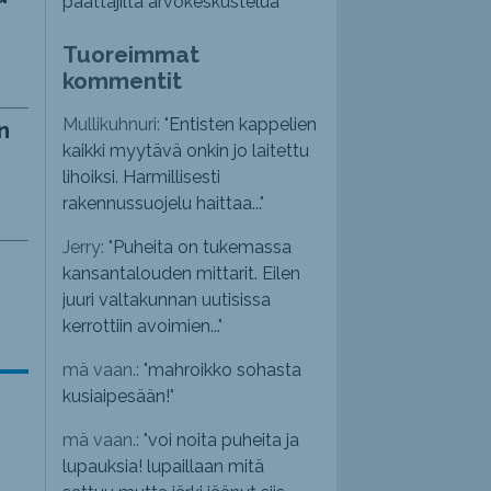
päättäjiltä arvokeskustelua”
Tuoreimmat
kommentit
Mullikuhnuri: "
Entisten kappelien
n
kaikki myytävä onkin jo laitettu
lihoiksi. Harmillisesti
rakennussuojelu haittaa...
"
Jerry: "
Puheita on tukemassa
kansantalouden mittarit. Eilen
juuri valtakunnan uutisissa
kerrottiin avoimien...
"
mä vaan.: "
mahroikko sohasta
kusiaipesään!
"
mä vaan.: "
voi noita puheita ja
lupauksia! lupaillaan mitä