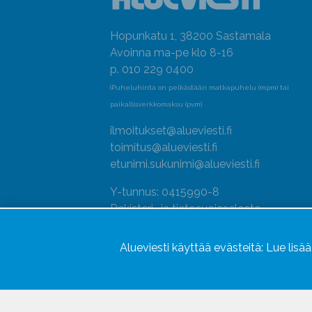
Hopunkatu 1, 38200 Sastamala
Avoinna ma-pe klo 8-16
p. 010 229 0400
(Puheluhinta on pelkästään matkapuhelu (mpm) tai
paikallisverkkomaksu (pvm)
ilmoitukset@alueviesti.fi
toimitus@alueviesti.fi
etunimi.sukunimi@alueviesti.fi
Y-tunnus: 0415990-8
Rekisteri- ja tietosuojaseloste
Seuraa meitä
Alueviesti käyttää evästeitä:
Lue lisä
Hallitse evästeitä