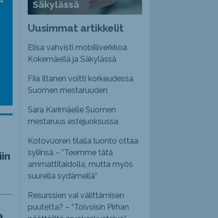
Säkylässä
nvoimakkuutta
emmaksi
Uusimmat artikkelit
emmäksi.
Elisa vahvisti mobiiliverkkoa
Kokemäellä ja Säkylässä
Fiia Iltanen voitti korkeudessa
Suomen mestaruuden
Sara Karimäelle Suomen
mestaruus estejuoksussa
Kotovuoren tilalla luonto ottaa
syliinsä – ”Teemme tätä
iin
ammattitaidolla, mutta myös
suurella sydämellä”
Resurssien vai välittämisen
puutetta? – “Toivoisin Pirhan
a