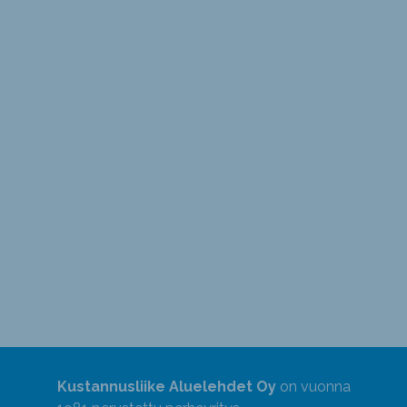
Kustannusliike Aluelehdet Oy
on vuonna