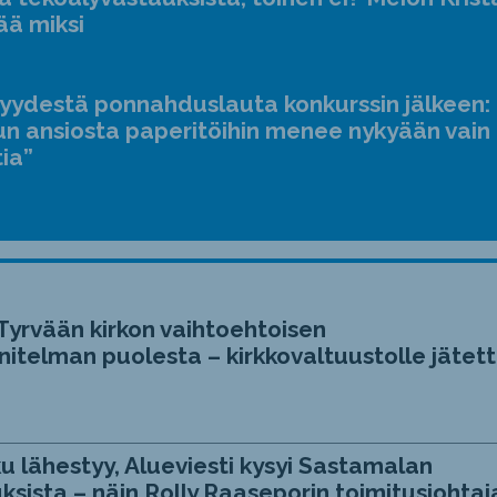
ääne
ää miksi
suur
ja
jyydestä ponnahduslauta konkurssin jälkeen:
pien
n ansiosta paperitöihin menee nykyään vain
tia”
Tyrvään kirkon vaihtoehtoisen
itelman puolesta – kirkkovaltuustolle jätett
u lähestyy, Alueviesti kysyi Sastamalan
ksista – näin Rolly Raaseporin toimitusjohtaj