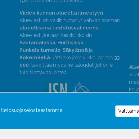
1981 perustettu perheyritys.
Viiden kunnan alueella ilmestyvä
Alueviesti on vakiinnuttanut vahvan aseman
alueellisena tiedotusvälineenä
.
Alueviesti jaetaan keskiviikkoisin
Sastamalassa
,
Huittisissa
,
Punkalaitumella
,
Säkylässä
ja
Kokemäellä
. Jättijako joka viikko, painos
33
000
, tavoittaa myös ne taloudet, johon ei
Alue
tule tilattavaa lehteä.
Kust
medi
kok
Alue
ä tietosuojaselosteestamme.
Uutismedian Liiton jäsen. Noudatamme
Välttäm
JSN:n ohjeita.