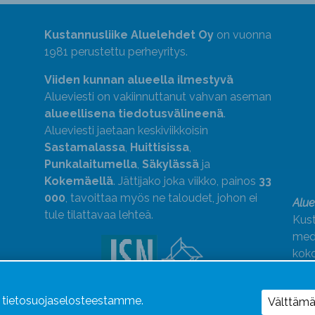
Kustannusliike Aluelehdet Oy
on vuonna
1981 perustettu perheyritys.
Viiden kunnan alueella ilmestyvä
Alueviesti on vakiinnuttanut vahvan aseman
alueellisena tiedotusvälineenä
.
Alueviesti jaetaan keskiviikkoisin
Sastamalassa
,
Huittisissa
,
Punkalaitumella
,
Säkylässä
ja
Kokemäellä
. Jättijako joka viikko, painos
33
000
, tavoittaa myös ne taloudet, johon ei
Alue
tule tilattavaa lehteä.
Kust
medi
kok
Alue
ä tietosuojaselosteestamme.
Uutismedian Liiton jäsen. Noudatamme
Välttäm