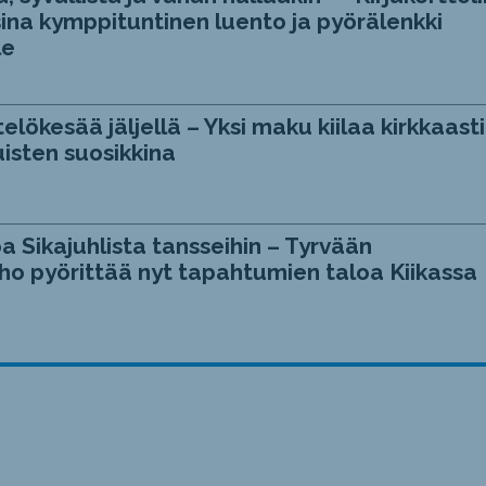
ina kymppituntinen luento ja pyörälenkki
le
telökesää jäljellä – Yksi maku kiilaa kirkkaasti
isten suosikkina
a Sikajuhlista tansseihin – Tyrvään
ho pyörittää nyt tapahtumien taloa Kiikassa