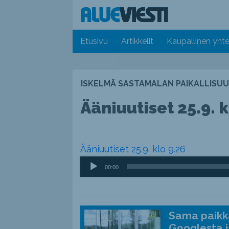
Etusivu
Artikkelit
Kaupallinen yhte
ISKELMÄ SASTAMALAN PAIKALLISUU
Ääniuutiset 25.9. k
Ääniuutiset 25.9. klo 9.26
Äänitoistin
00:00
Sama paikka
Googlesta j