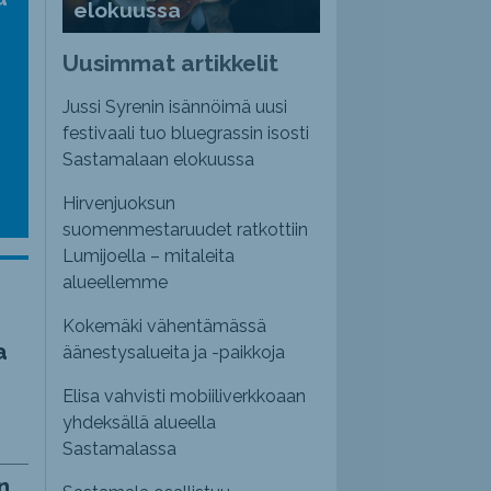
elokuussa
nvoimakkuutta
emmaksi
Uusimmat artikkelit
emmäksi.
Jussi Syrenin isännöimä uusi
festivaali tuo bluegrassin isosti
Sastamalaan elokuussa
Hirvenjuoksun
suomenmestaruudet ratkottiin
Lumijoella – mitaleita
alueellemme
Kokemäki vähentämässä
a
äänestysalueita ja -paikkoja
Elisa vahvisti mobiiliverkkoaan
yhdeksällä alueella
Sastamalassa
n