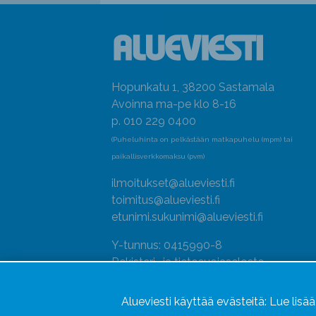
Hopunkatu 1, 38200 Sastamala
Avoinna ma-pe klo 8-16
p. 010 229 0400
(Puheluhinta on pelkästään matkapuhelu (mpm) tai
paikallisverkkomaksu (pvm)
ilmoitukset@alueviesti.fi
toimitus@alueviesti.fi
etunimi.sukunimi@alueviesti.fi
Y-tunnus: 0415990-8
Rekisteri- ja tietosuojaseloste
Seuraa meitä
Alueviesti käyttää evästeitä:
Lue lisä