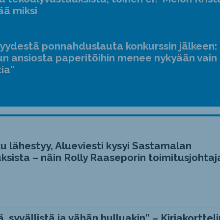
ääne
ää miksi
suur
ja
jyydestä ponnahduslauta konkurssin jälkeen:
pien
n ansiosta paperitöihin menee nykyään vain
tia”
u lähestyy, Alueviesti kysyi Sastamalan
ksista – näin Rolly Raaseporin toimitusjohtaj
, syvällistä ja vähän hulluakin” – Kirjakortteli