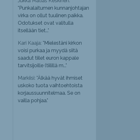
Jukka Matias Keskinen:
"
Punkalaitumen kunnanjohtajan
virka on ollut tuulinen paikka.
Odotukset ovat valitulla
itsellään tiet...
"
Kari Kaaja: "
Mielestäni kirkon
voisi purkaa ja myydä siitä
saadut tiilet euron kappale
tarvitsijoille (tiilillä m...
"
Markiisi: "
Älkää hyvät ihmiset
uskoko tuota vaihtoehtoista
korjaussuunnitelmaa. Se on
vailla pohjaa.
"