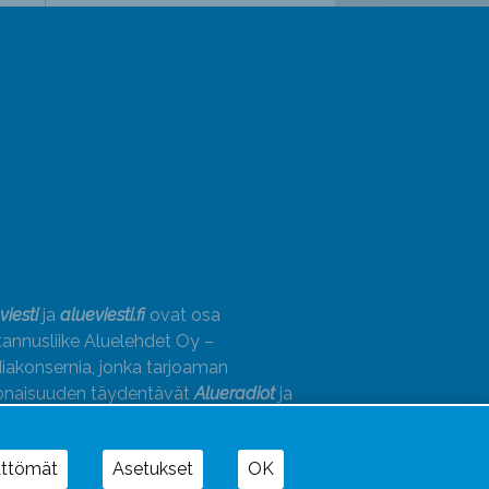
viesti
ja
alueviesti.fi
ovat osa
annusliike Aluelehdet Oy –
akonsernia, jonka tarjoaman
onaisuuden täydentävät
Alueradiot
ja
paino
ättömät
Asetukset
OK