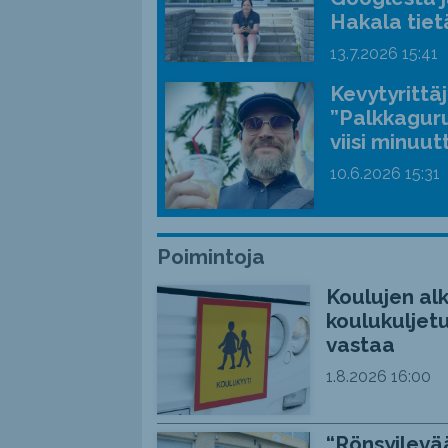
Hakala tiet
13.7.2026
15:41
Kevytyrittä
”Palkkaguru
viisi minuut
10.6.2026
15:31
Poimintoja
Koulujen alk
koulukuljetu
vastaa
1.8.2026
16:00
“Rönsyilevää