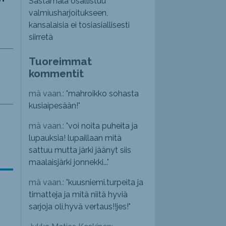
Sastamala osallistuu
valmiusharjoitukseen,
kansalaisia ei tosiasiallisesti
siirretä
Tuoreimmat
kommentit
mä vaan.: "
mahroikko sohasta
kusiaipesään!
"
mä vaan.: "
voi noita puheita ja
lupauksia! lupaillaan mitä
sattuu mutta järki jäänyt siis
maalaisjärki jonnekki...
"
mä vaan.: "
kuusniemi.turpeita ja
timatteja ja mitä niitä hyviä
sarjoja oli,hyvä vertaus!!jes!
"