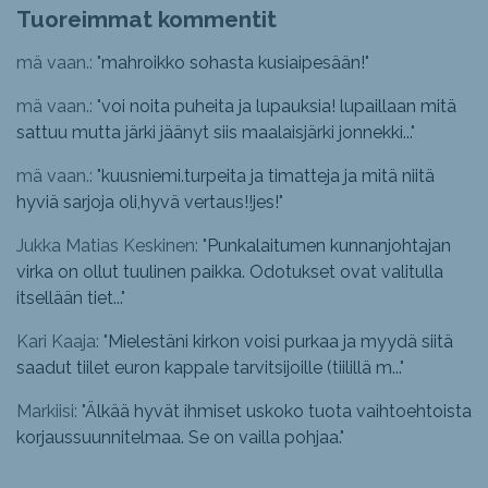
Tuoreimmat kommentit
mä vaan.: "
mahroikko sohasta kusiaipesään!
"
mä vaan.: "
voi noita puheita ja lupauksia! lupaillaan mitä
sattuu mutta järki jäänyt siis maalaisjärki jonnekki...
"
mä vaan.: "
kuusniemi.turpeita ja timatteja ja mitä niitä
hyviä sarjoja oli,hyvä vertaus!!jes!
"
Jukka Matias Keskinen: "
Punkalaitumen kunnanjohtajan
virka on ollut tuulinen paikka. Odotukset ovat valitulla
itsellään tiet...
"
Kari Kaaja: "
Mielestäni kirkon voisi purkaa ja myydä siitä
saadut tiilet euron kappale tarvitsijoille (tiilillä m...
"
Markiisi: "
Älkää hyvät ihmiset uskoko tuota vaihtoehtoista
korjaussuunnitelmaa. Se on vailla pohjaa.
"