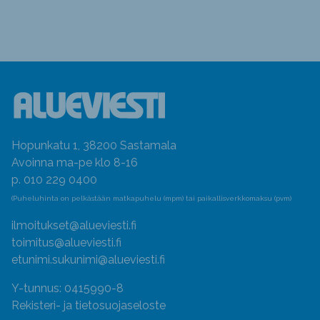
Hopunkatu 1, 38200 Sastamala
Avoinna ma-pe klo 8-16
p. 010 229 0400
(Puheluhinta on pelkästään matkapuhelu (mpm) tai paikallisverkkomaksu (pvm)
ilmoitukset@alueviesti.fi
toimitus@alueviesti.fi
etunimi.sukunimi@alueviesti.fi
Y-tunnus: 0415990-8
Rekisteri- ja tietosuojaseloste