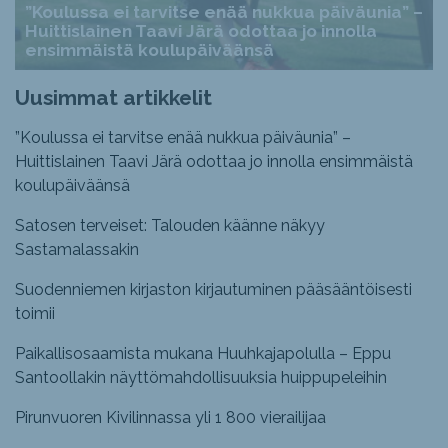
”Koulussa ei tarvitse enää nukkua päiväunia” –
Huittislainen Taavi Järä odottaa jo innolla
ensimmäistä koulupäiväänsä
Uusimmat artikkelit
”Koulussa ei tarvitse enää nukkua päiväunia” –
Huittislainen Taavi Järä odottaa jo innolla ensimmäistä
koulupäiväänsä
Satosen terveiset: Talouden käänne näkyy
Sastamalassakin
Suodenniemen kirjaston kirjautuminen pääsääntöisesti
toimii
Paikallisosaamista mukana Huuhkajapolulla – Eppu
Santoollakin näyttömahdollisuuksia huippupeleihin
Pirunvuoren Kivilinnassa yli 1 800 vierailijaa