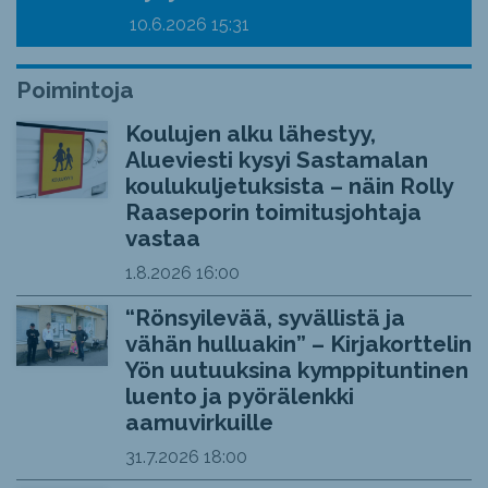
10.6.2026
15:31
Poimintoja
Koulujen alku lähestyy,
Alueviesti kysyi Sastamalan
koulukuljetuksista – näin Rolly
Raaseporin toimitusjohtaja
vastaa
1.8.2026
16:00
“Rönsyilevää, syvällistä ja
vähän hulluakin” – Kirjakorttelin
Yön uutuuksina kymppituntinen
luento ja pyörälenkki
aamuvirkuille
31.7.2026
18:00