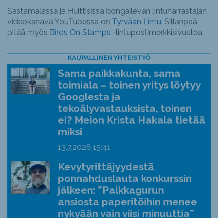
Sastamalassa ja Huittisissa bongailevan lintuharrastajan
videokanava YouTubessa on
Tyrvään Lintu
. Sillanpää
pitää myös
Birds On Stamps
-lintupostimerkkisivustoa.
KAUPALLINEN YHTEISTYÖ
Sama paikkakunta, sama
toimiala – toinen yritys löytyy
Googlesta ja
tekoälyvastauksista, toinen
ei? Meion Krista Hakala tietää
miksi
13.7.2026
15:41
Kevytyrittäjyydestä
ponnahduslauta konkurssin
jälkeen: ”Palkkagurun
ansiosta paperitöihin menee
nykyään vain viisi minuuttia”