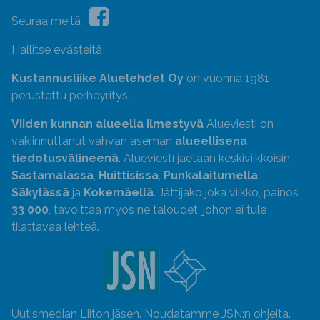
Seuraa meitä
Hallitse evästeitä
Kustannusliike Aluelehdet Oy
on vuonna 1981
perustettu perheyritys.
Viiden kunnan alueella ilmestyvä
Alueviesti on
vakiinnuttanut vahvan aseman
alueellisena
tiedotusvälineenä
. Alueviesti jaetaan keskiviikkoisin
Sastamalassa
,
Huittisissa
,
Punkalaitumella
,
Säkylässä
ja
Kokemäellä
. Jättijako joka viikko, painos
33 000
, tavoittaa myös ne taloudet, johon ei tule
tilattavaa lehteä.
Uutismedian Liiton jäsen. Noudatamme JSN:n ohjeita.