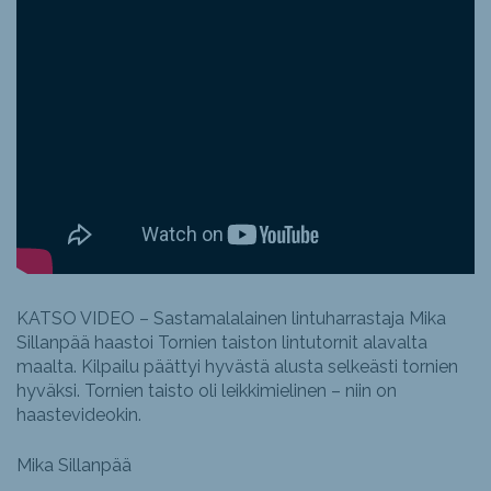
KATSO VIDEO – Sastamalalainen lintuharrastaja Mika
Sillanpää haastoi Tornien taiston lintutornit alavalta
maalta. Kilpailu päättyi hyvästä alusta selkeästi tornien
hyväksi. Tornien taisto oli leikkimielinen – niin on
haastevideokin.
Mika Sillanpää