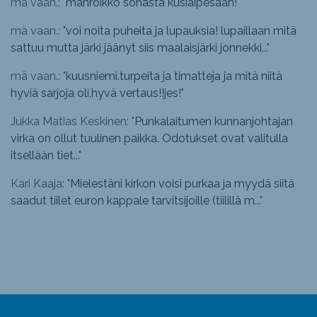
mä vaan.: "
mahroikko sohasta kusiaipesään!
"
mä vaan.: "
voi noita puheita ja lupauksia! lupaillaan mitä
sattuu mutta järki jäänyt siis maalaisjärki jonnekki...
"
mä vaan.: "
kuusniemi.turpeita ja timatteja ja mitä niitä
hyviä sarjoja oli,hyvä vertaus!!jes!
"
Jukka Matias Keskinen: "
Punkalaitumen kunnanjohtajan
virka on ollut tuulinen paikka. Odotukset ovat valitulla
itsellään tiet...
"
Kari Kaaja: "
Mielestäni kirkon voisi purkaa ja myydä siitä
saadut tiilet euron kappale tarvitsijoille (tiilillä m...
"