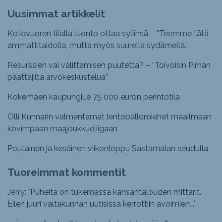
Uusimmat artikkelit
Kotovuoren tilalla luonto ottaa syliinsä – ”Teemme tätä
ammattitaidolla, mutta myös suurella sydämellä.”
Resurssien vai välittämisen puutetta? – “Toivoisin Pirhan
päättäjiltä arvokeskustelua”
Kokemäen kaupungille 75 000 euron perintötila
Olli Kunnarin valmentamat lentopallomiehet maailmaan
kovimpaan maajoukkueliigaan
Poutainen ja kesäinen viikonloppu Sastamalan seudulla
Tuoreimmat kommentit
Jerry: "
Puheita on tukemassa kansantalouden mittarit.
Eilen juuri valtakunnan uutisissa kerrottiin avoimien...
"