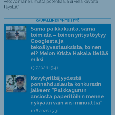
vetovoimainen, mutta potentiaalia ei vielä käytetä
täysillä.”
KAUPALLINEN YHTEISTYÖ
Sama paikkakunta, sama
toimiala – toinen yritys löytyy
Googlesta ja
tekoälyvastauksista, toinen
ei? Meion Krista Hakala tietää
miksi
13.7.2026
15:41
Kevytyrittäjyydestä
ponnahduslauta konkurssin
jälkeen: ”Palkkagurun
ansiosta paperitöihin menee
nykyään vain viisi minuuttia”
10.6.2026
15:31