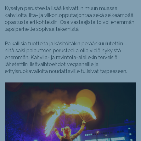
Kyselyn perusteella lisää kaivattiin muun muassa
kahviloita, ilta- ja viikonlopputarjontaa sekä selkeämpää
opastusta eri kohteisiin. Osa vastaajista toivoi enemmän
lapsiperheille sopivaa tekemistä.
Paikallisia tuotteita ja käsitöitäkin peräänkuulutettiin –
niitä saisi palautteen perusteella olla vielä nykyistä
enemmän. Kahvila- ja ravintola-alallekin terveisiä
lähetettiin; lisävaihtoehdot vegaaneille ja
erityisruokavalioita noudattaville tulisivat tarpeeseen.