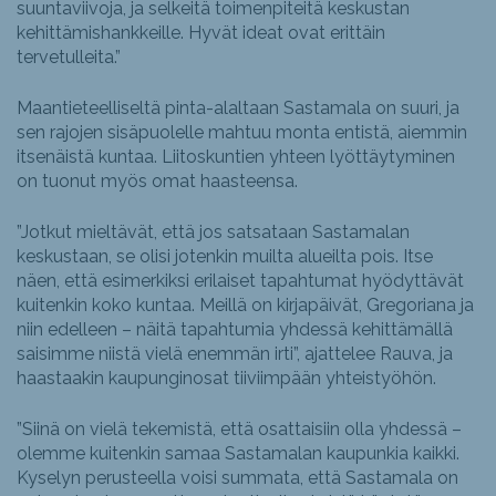
suuntaviivoja, ja selkeitä toimenpiteitä keskustan
kehittämishankkeille. Hyvät ideat ovat erittäin
tervetulleita.”
Maantieteelliseltä pinta-alaltaan Sastamala on suuri, ja
sen rajojen sisäpuolelle mahtuu monta entistä, aiemmin
itsenäistä kuntaa. Liitoskuntien yhteen lyöttäytyminen
on tuonut myös omat haasteensa.
”Jotkut mieltävät, että jos satsataan Sastamalan
keskustaan, se olisi jotenkin muilta alueilta pois. Itse
näen, että esimerkiksi erilaiset tapahtumat hyödyttävät
kuitenkin koko kuntaa. Meillä on kirjapäivät, Gregoriana ja
niin edelleen – näitä tapahtumia yhdessä kehittämällä
saisimme niistä vielä enemmän irti”, ajattelee Rauva, ja
haastaakin kaupunginosat tiiviimpään yhteistyöhön.
”Siinä on vielä tekemistä, että osattaisiin olla yhdessä –
olemme kuitenkin samaa Sastamalan kaupunkia kaikki.
Kyselyn perusteella voisi summata, että Sastamala on