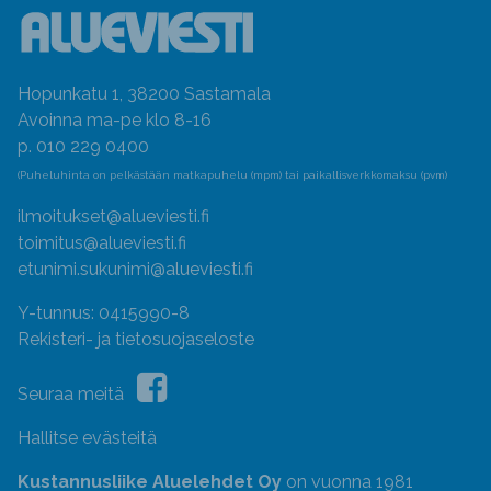
Hopunkatu 1, 38200 Sastamala
Avoinna ma-pe klo 8-16
p. 010 229 0400
(Puheluhinta on pelkästään matkapuhelu (mpm) tai paikallisverkkomaksu (pvm)
ilmoitukset@alueviesti.fi
toimitus@alueviesti.fi
etunimi.sukunimi@alueviesti.fi
Y-tunnus: 0415990-8
Rekisteri- ja tietosuojaseloste
Seuraa meitä
Hallitse evästeitä
Kustannusliike Aluelehdet Oy
on vuonna 1981