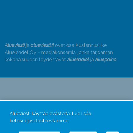
Alueviesti
ja
alueviesti.fi
ovat osa Kustannusliike
Aluelehdet Oy – mediakonsernia, jonka tarjoaman
kokonaisuuden täydentävät
Alueradiot
ja
Aluepaino
Alueviesti käyttää evästeitä:
Lue lisää
tietosuojaselosteestamme.