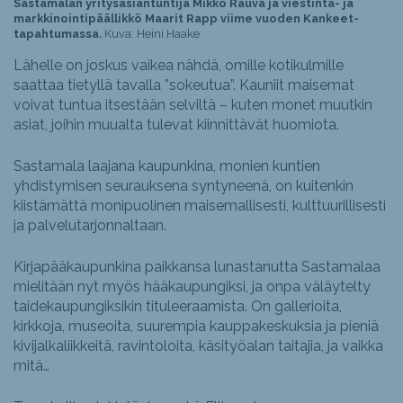
Sastamalan yritysasiantuntija Mikko Rauva ja viestintä- ja
markkinointipäällikkö Maarit Rapp viime vuoden Kankeet-
tapahtumassa.
Kuva: Heini Haake
Lähelle on joskus vaikea nähdä, omille kotikulmille
saattaa tietyllä tavalla ”sokeutua”. Kauniit maisemat
voivat tuntua itsestään selviltä – kuten monet muutkin
asiat, joihin muualta tulevat kiinnittävät huomiota.
Sastamala laajana kaupunkina, monien kuntien
yhdistymisen seurauksena syntyneenä, on kuitenkin
kiistämättä monipuolinen maisemallisesti, kulttuurillisesti
ja palvelutarjonnaltaan.
Kirjapääkaupunkina paikkansa lunastanutta Sastamalaa
mielitään nyt myös hääkaupungiksi, ja onpa väläytelty
taidekaupungiksikin tituleeraamista. On gallerioita,
kirkkoja, museoita, suurempia kauppakeskuksia ja pieniä
kivijalkaliikkeitä, ravintoloita, käsityöalan taitajia, ja vaikka
mitä…