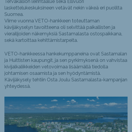
Tervakallion leirintäalue sekä Ellivuori
laskettelukeskuksineen vetävät nekin väkeä eri puolilta
Suomea.
Viime vuonna VETO-hankkeen toteuttaman
kävijäkyselyn tavoitteena oli selvittää paikallisten ja
vierailijoiden näkemyksiä Sastamalasta ostospaikkana,
sekä kartoittaa kehittämistarpeita.
VETO-hankkeessa hankekumppaneina ovat Sastamalan
ja Huittisten kaupungit, ja sen pyrkimyksenä on vahvistaa
kivijalkaliikkeiden vetovoimaa lisäämällä tiedolla
johtamisen osaamista ja sen hyödyntämistä.
Kävijäkysely tehtiin Osta Joulu Sastamalasta-kampanjan
yhteydessä.