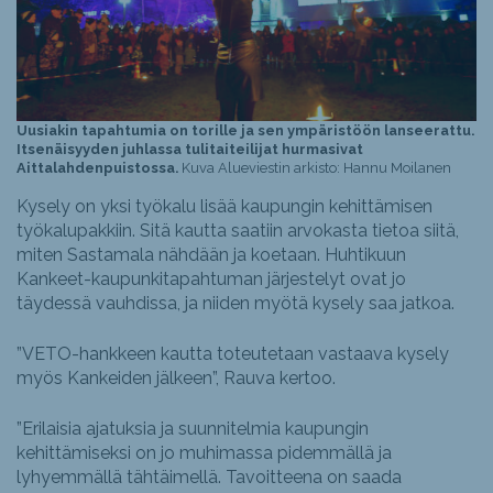
Uusiakin tapahtumia on torille ja sen ympäristöön lanseerattu.
Itsenäisyyden juhlassa tulitaiteilijat hurmasivat
Aittalahdenpuistossa.
Kuva Alueviestin arkisto: Hannu Moilanen
Kysely on yksi työkalu lisää kaupungin kehittämisen
työkalupakkiin. Sitä kautta saatiin arvokasta tietoa siitä,
miten Sastamala nähdään ja koetaan. Huhtikuun
Kankeet-kaupunkitapahtuman järjestelyt ovat jo
täydessä vauhdissa, ja niiden myötä kysely saa jatkoa.
”VETO-hankkeen kautta toteutetaan vastaava kysely
myös Kankeiden jälkeen”, Rauva kertoo.
”Erilaisia ajatuksia ja suunnitelmia kaupungin
kehittämiseksi on jo muhimassa pidemmällä ja
lyhyemmällä tähtäimellä. Tavoitteena on saada