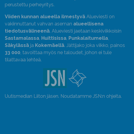
perustettu perheyritys.
Viiden kunnan alueella ilmestyvä
Alueviesti on
vakiinnuttanut vahvan aseman
alueellisena
tiedotusvälineenä
. Alueviesti jaetaan keskiviikkoisin
Sastamalassa
,
Huittisissa
,
Punkalaitumella
,
Säkylässä
ja
Kokemäellä
. Jättijako joka viikko, painos
33 000
, tavoittaa myös ne taloudet, johon ei tule
tilattavaa lehteä.
Uutismedian Liiton jäsen. Noudatamme JSN:n ohjeita.