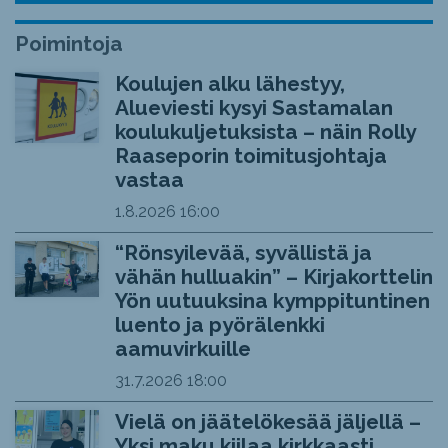
Poimintoja
Koulujen alku lähestyy,
Alueviesti kysyi Sastamalan
koulukuljetuksista – näin Rolly
Raaseporin toimitusjohtaja
vastaa
1.8.2026
16:00
“Rönsyilevää, syvällistä ja
vähän hulluakin” – Kirjakorttelin
Yön uutuuksina kymppituntinen
luento ja pyörälenkki
aamuvirkuille
31.7.2026
18:00
Vielä on jäätelökesää jäljellä –
Yksi maku kiilaa kirkkaasti