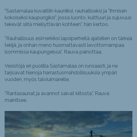
”Sastamalaa kuvailtiin kauniiksi, rauhalliseksi ja ”ihmisen
kokoiseksi kaupungiksi”, jossa luonto, kulttuuri ja sujuvuus
tekevät siitä miellyttävän kohteen”, hän kertoo.
”Rauhallisuus esimerkiksi lapsiperheitä ajatellen on tärkeä
tekijä, ja onhan meno huomattavasti levottomampaa
isommissa kaupungeissa”, Rauva painottaa.
Vesistöjä eri puolilla Sastamalaa on runsaasti, ja ne
tarjoavat hienoja harrastusmahdollisuuksia ympäri
vuoden, myös talviuimareille.
”Rantasaunat ja avannot saivat kiitosta”, Rauva
mainitsee.