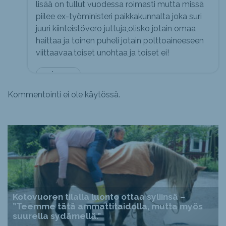
lisää on tullut vuodessa roimasti mutta missä
piilee ex-työministeri paikkakunnalta joka suri
juuri kiinteistövero juttuja,olisko jotain omaa
haittaa ja toinen puheli jotain polttoaineeseen
viittaavaa.toiset unohtaa ja toiset ei!
mä vaan.
Kommentointi ei ole käytössä.
Kotovuoren tilalla luonto ottaa syliinsä –
”Teemme tätä ammattitaidolla, mutta myös
suurella sydämellä.”