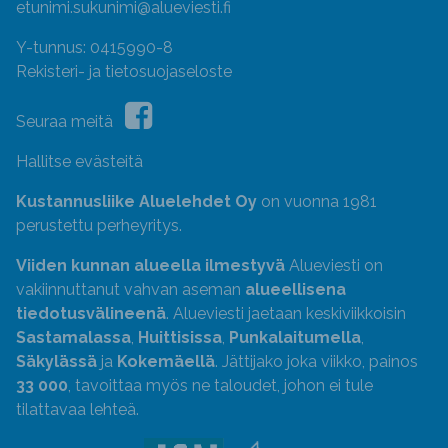
etunimi.sukunimi@alueviesti.fi
Y-tunnus: 0415990-8
Rekisteri- ja tietosuojaseloste
Seuraa meitä
Hallitse evästeitä
Kustannusliike Aluelehdet Oy
on vuonna 1981
perustettu perheyritys.
Viiden kunnan alueella ilmestyvä
Alueviesti on
vakiinnuttanut vahvan aseman
alueellisena
tiedotusvälineenä
. Alueviesti jaetaan keskiviikkoisin
Sastamalassa
,
Huittisissa
,
Punkalaitumella
,
Säkylässä
ja
Kokemäellä
. Jättijako joka viikko, painos
33 000
, tavoittaa myös ne taloudet, johon ei tule
tilattavaa lehteä.