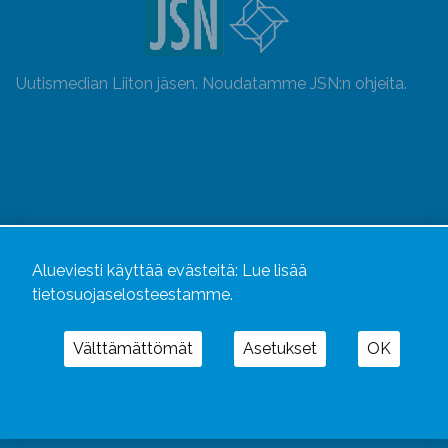
Uutismedian Liiton jäsen. Noudatamme JSN:n ohjeita.
Alueviesti käyttää evästeitä:
Lue lisää
tietosuojaselosteestamme.
Välttämättömät
Asetukset
OK
Alueviesti
ja
alueviesti.fi
ovat osa Kustannusliike
Aluelehdet Oy – mediakonsernia, jonka tarjoaman
kokonaisuuden täydentävät
Alueradiot
ja
Aluepaino