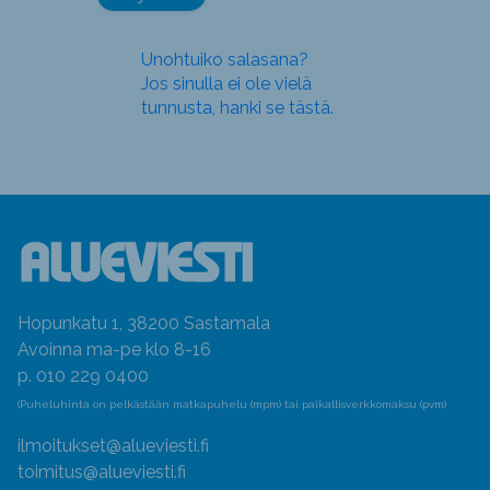
Unohtuiko salasana?
Jos sinulla ei ole vielä
tunnusta, hanki se tästä.
Hopunkatu 1, 38200 Sastamala
Avoinna ma-pe klo 8-16
p. 010 229 0400
(Puheluhinta on pelkästään matkapuhelu (mpm) tai paikallisverkkomaksu (pvm)
ilmoitukset@alueviesti.fi
toimitus@alueviesti.fi