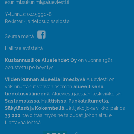
etunimi.sukunimi@alueviesti.fi
Y-tunnus: 0415990-8
Rekisteri- ja tietosuojaseloste
Seuraa meitä
Hallitse evästeitä
Kustannusliike Aluelehdet Oy
on vuonna 1981
perustettu perheyritys.
Viiden kunnan alueella ilmestyvä
Alueviesti on
vakiinnuttanut vahvan aseman
alueellisena
tiedotusvälineenä
. Alueviesti jaetaan keskiviikkoisin
Sastamalassa
,
Huittisissa
,
Punkalaitumella
,
Säkylässä
ja
Kokemäellä
. Jättijako joka viikko, painos
33 000
, tavoittaa myös ne taloudet, johon ei tule
tilattavaa lehteä.