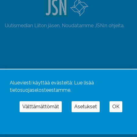
Uutismedian Liiton jäsen. Noudatamme JSN:n ohjeita.
Alueviesti käyttää evästeitä:
Lue lisää
tietosuojaselosteestamme.
Välttämättömät
Asetukset
OK
Alueviesti
ja
alueviesti.fi
ovat osa Kustannusliike
Aluelehdet Oy – mediakonsernia, jonka tarjoaman
kokonaisuuden täydentävät
Alueradiot
ja
Aluepaino