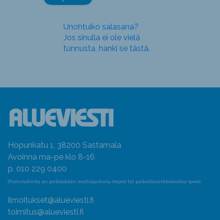
Unohtuiko salasana?
Jos sinulla ei ole vielä
tunnusta, hanki se tästä.
Hopunkatu 1, 38200 Sastamala
Avoinna ma-pe klo 8-16
p. 010 229 0400
(Puheluhinta on pelkästään matkapuhelu (mpm) tai paikallisverkkomaksu (pvm)
ilmoitukset@alueviesti.fi
toimitus@alueviesti.fi