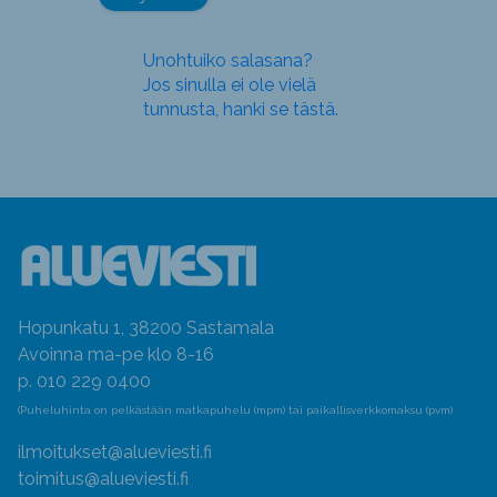
Unohtuiko salasana?
Jos sinulla ei ole vielä
tunnusta, hanki se tästä.
Hopunkatu 1, 38200 Sastamala
Avoinna ma-pe klo 8-16
p. 010 229 0400
(Puheluhinta on pelkästään matkapuhelu (mpm) tai paikallisverkkomaksu (pvm)
ilmoitukset@alueviesti.fi
toimitus@alueviesti.fi