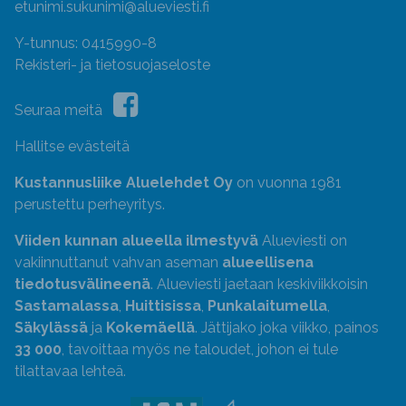
etunimi.sukunimi@alueviesti.fi
Y-tunnus: 0415990-8
Rekisteri- ja tietosuojaseloste
Seuraa meitä
Hallitse evästeitä
Kustannusliike Aluelehdet Oy
on vuonna 1981
perustettu perheyritys.
Viiden kunnan alueella ilmestyvä
Alueviesti on
vakiinnuttanut vahvan aseman
alueellisena
tiedotusvälineenä
. Alueviesti jaetaan keskiviikkoisin
Sastamalassa
,
Huittisissa
,
Punkalaitumella
,
Säkylässä
ja
Kokemäellä
. Jättijako joka viikko, painos
33 000
, tavoittaa myös ne taloudet, johon ei tule
tilattavaa lehteä.