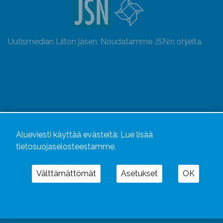
Uutismedian Liiton jäsen. Noudatamme JSN:n ohjeita.
Alueviesti käyttää evästeitä:
Lue lisää
tietosuojaselosteestamme.
Välttämättömät
Asetukset
OK
Alueviesti
ja
alueviesti.fi
ovat osa Kustannusliike
Aluelehdet Oy – mediakonsernia, jonka tarjoaman
kokonaisuuden täydentävät
Alueradiot
ja
Aluepaino