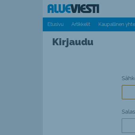
Etusivu
Artikkelit
Kaupallinen yhte
Kirjaudu
Sähk
Sala