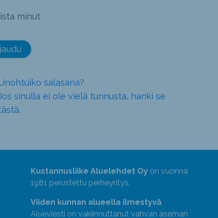
ista minut
Unohtuiko salasana?
Jos sinulla ei ole vielä tunnusta, hanki se
tästä.
Kustannusliike Aluelehdet Oy
on vuonna
1981 perustettu perheyritys.
Viiden kunnan alueella ilmestyvä
Alueviesti on vakiinnuttanut vahvan aseman