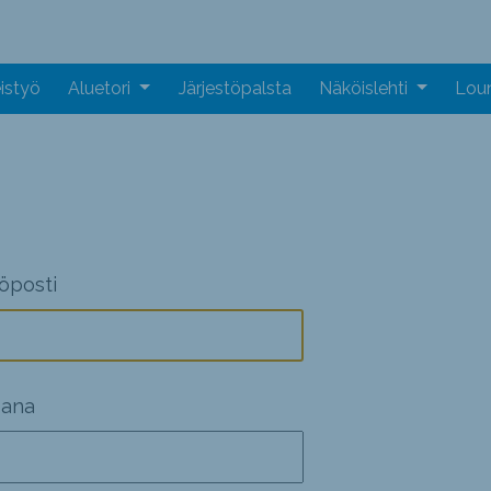
istyö
Aluetori
Järjestöpalsta
Näköislehti
Loun
öposti
sana