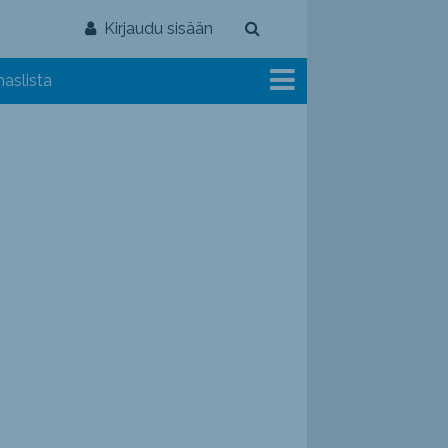
Kirjaudu sisään
aslista