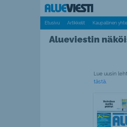
Etusivu
Artikkelit
Kaupallinen yhte
Alueviestin näkö
Lue uusin leht
tästä
.