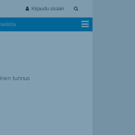
Kirjaudu sisään
aslista
ainen tunnus