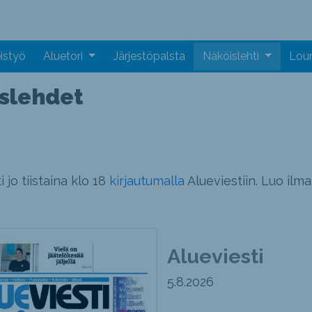
istyö
Aluetori
Järjestöpalsta
Näköislehti
Loun
islehdet
i jo tiistaina klo 18
kirjautumalla
Alueviestiin. Luo ilm
Alueviesti
5.8.2026