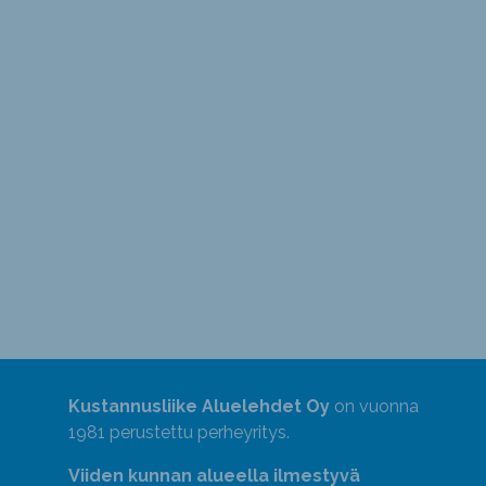
Kustannusliike Aluelehdet Oy
on vuonna
1981 perustettu perheyritys.
Viiden kunnan alueella ilmestyvä