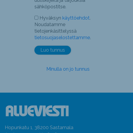
uutiskirjeitä ja tarjouksia
sähköpostitse.
Hyväksyn
käyttöehdot
.
Noudatamme
tietojenkäsittelyssä
tietosuojaselostettamme
.
Minulla on jo tunnus
Hopunkatu 1, 38200 Sastamala