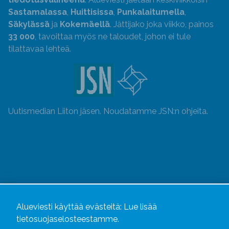
Sastamalassa
,
Huittisissa
,
Punkalaitumella
,
Säkylässä
ja
Kokemäellä
. Jättijako joka viikko, painos
33 000
, tavoittaa myös ne taloudet, johon ei tule
tilattavaa lehteä.
Uutismedian Liiton jäsen. Noudatamme JSN:n ohjeita.
Alueviesti käyttää evästeitä:
Lue lisää
tietosuojaselosteestamme.