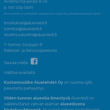
Avoinna ma-pe klo 8-16
p. 010 229 0400
(Puheluhinta on pelkästään matkapuhelu (mpm) tai paikallisverkkomaksu (pvm)
ilmoitukset@alueviesti.fi
toimitus@alueviesti.fi
etunimi.sukunimi@alueviesti.fi
Y-tunnus: 0415990-8
Rekisteri- ja tietosuojaseloste
Seuraa meitä
Hallitse evästeitä
Kustannusliike Aluelehdet Oy
on vuonna 1981
perustettu perheyritys.
Viiden kunnan alueella ilmestyvä
Alueviesti on
vakiinnuttanut vahvan aseman
alueellisena
tiedotusvälineenä
. Alueviesti jaetaan keskiviikkoisin