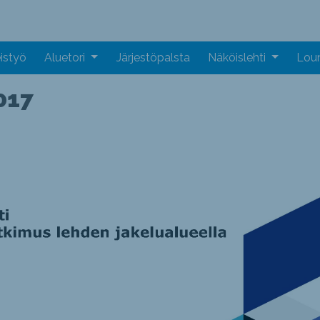
istyö
Aluetori
Järjestöpalsta
Näköislehti
Loun
017