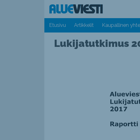
Etusivu
Artikkelit
Kaupallinen yhte
Lukijatutkimus 2