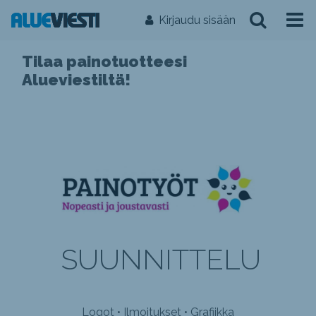
Kirjaudu sisään
Tilaa painotuotteesi
Alueviestiltä!
SUUNNITTELU
Logot • Ilmoitukset • Grafiikka