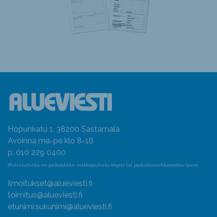
Hopunkatu 1, 38200 Sastamala
Avoinna ma-pe klo 8-16
p. 010 229 0400
(Puheluhinta on pelkästään matkapuhelu (mpm) tai paikallisverkkomaksu (pvm)
ilmoitukset@alueviesti.fi
toimitus@alueviesti.fi
etunimi.sukunimi@alueviesti.fi