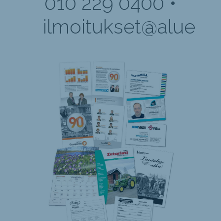
010 229 0400 •
ilmoitukset@alueviest