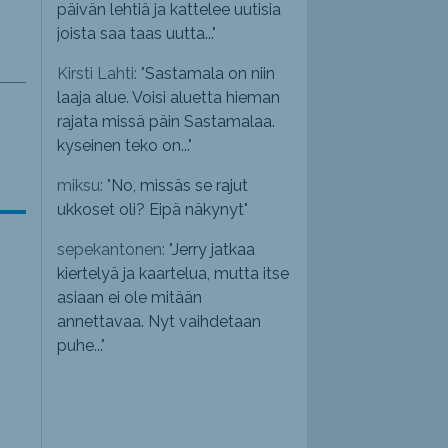
päivän lehtiä ja kattelee uutisia
joista saa taas uutta...
"
Kirsti Lahti: "
Sastamala on niin
laaja alue. Voisi aluetta hieman
rajata missä päin Sastamalaa.
kyseinen teko on...
"
miksu: "
No, missäs se rajut
ukkoset oli? Eipä näkynyt
"
sepekantonen: "
Jerry jatkaa
kiertelyä ja kaartelua, mutta itse
asiaan ei ole mitään
annettavaa. Nyt vaihdetaan
puhe...
"