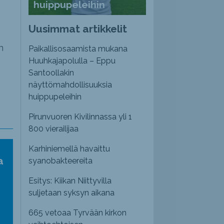
huippupeleihin
Uusimmat artikkelit
n
Paikallisosaamista mukana
Huuhkajapolulla – Eppu
Santoollakin
näyttömahdollisuuksia
huippupeleihin
Pirunvuoren Kivilinnassa yli 1
800 vierailijaa
Karhiniemellä havaittu
a
syanobakteereita
Esitys: Kiikan Niittyvilla
suljetaan syksyn aikana
665 vetoaa Tyrvään kirkon