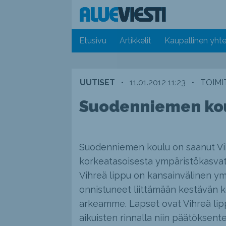
Etusivu
Artikkelit
Kaupallinen yhte
UUTISET
•
11.01.2012 11:23
•
TOIMI
Suodenniemen koul
Suodenniemen koulu on saanut Vihr
korkeatasoisesta ympäristökasvat
Vihreä lippu on kansainvälinen y
onnistuneet liittämään kestävän k
arkeamme. Lapset ovat Vihreä lippu
aikuisten rinnalla niin päätöksent