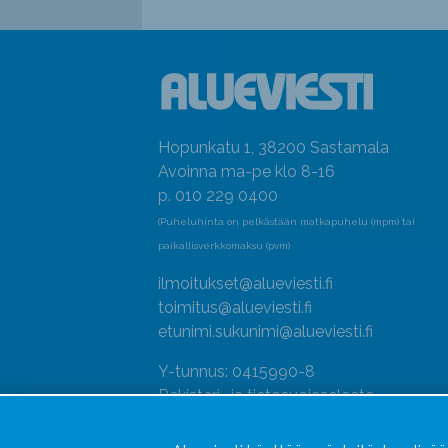
Hopunkatu 1, 38200 Sastamala
Avoinna ma-pe klo 8-16
p. 010 229 0400
(Puheluhinta on pelkästään matkapuhelu (mpm) tai
paikallisverkkomaksu (pvm)
ilmoitukset@alueviesti.fi
toimitus@alueviesti.fi
etunimi.sukunimi@alueviesti.fi
Y-tunnus: 0415990-8
Rekisteri- ja tietosuojaseloste
Seuraa meitä