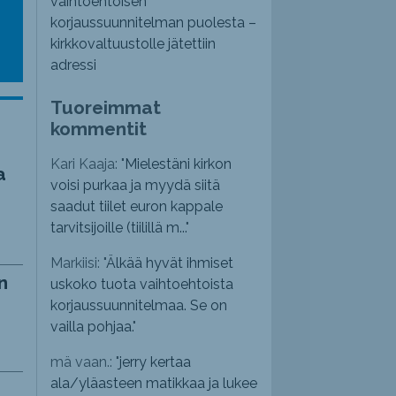
vaihtoehtoisen
korjaussuunnitelman puolesta –
kirkkovaltuustolle jätettiin
adressi
Tuoreimmat
kommentit
Kari Kaaja: "
Mielestäni kirkon
a
voisi purkaa ja myydä siitä
saadut tiilet euron kappale
tarvitsijoille (tiilillä m...
"
Markiisi: "
Älkää hyvät ihmiset
n
uskoko tuota vaihtoehtoista
korjaussuunnitelmaa. Se on
vailla pohjaa.
"
mä vaan.: "
jerry kertaa
ala/yläasteen matikkaa ja lukee