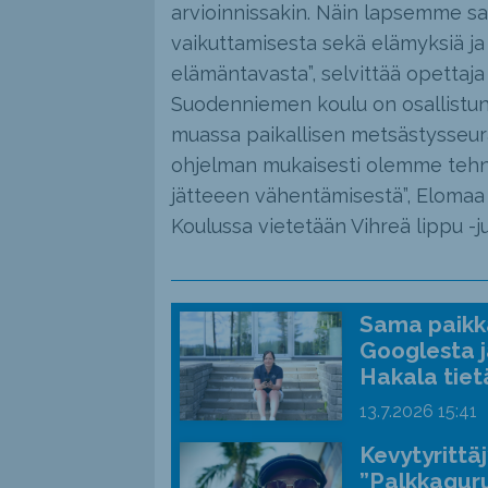
arvioinnissakin. Näin lapsemme sa
vaikuttamisesta sekä elämyksiä ja
elämäntavasta”, selvittää opettaj
Suodenniemen koulu on osallistunu
muassa paikallisen metsästysseura
ohjelman mukaisesti olemme tehne
jätteeen vähentämisestä”, Elomaa 
Koulussa vietetään Vihreä lippu -ju
Sama paikka
Googlesta j
Hakala tiet
13.7.2026
15:41
Kevytyrittä
”Palkkaguru