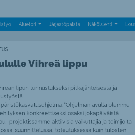
istyö
Aluetori
Järjestöpalsta
Näköislehti
Loun
TUS
ulle Vihreä lippu
eän lipun tunnustukseksi pitkäjänteisestä ja
ustyöstä.
mpäristökasvatusohjelma. “Ohjelman avulla olemme
ehityksen konkreettiseksi osaksi jokapäiväistä
 -projektissamme aktiivisia vaikuttajia ja toimijoita
eossa, suunnittelussa, toteutuksessa kuin tulosten