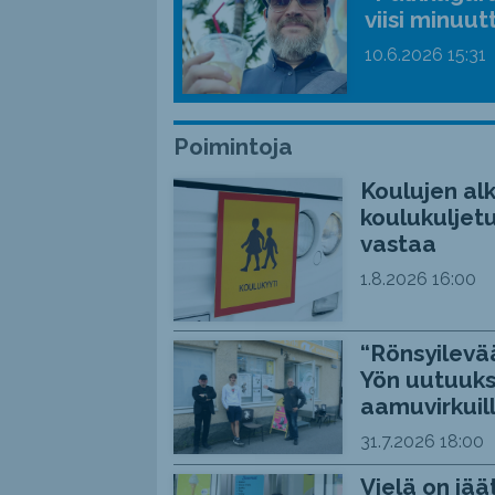
viisi minuut
10.6.2026
15:31
Poimintoja
Koulujen alk
koulukuljetu
vastaa
1.8.2026
16:00
“Rönsyilevää
Yön uutuuks
aamuvirkuil
31.7.2026
18:00
Vielä on jää