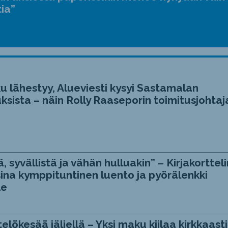
tia”
u lähestyy, Alueviesti kysyi Sastamalan
ksista – näin Rolly Raaseporin toimitusjohtaj
, syvällistä ja vähän hulluakin” – Kirjakortteli
ina kymppituntinen luento ja pyörälenkki
le
telökesää jäljellä – Yksi maku kiilaa kirkkaasti