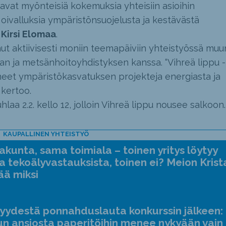
avat myönteisiä kokemuksia yhteisiin asioihin
 oivalluksia ympäristönsuojelusta ja kestävästä
a
Kirsi Elomaa
.
t aktiivisesti moniin teemapäiviin yhteistyössä muu
n ja metsänhoitoyhdistyksen kanssa. “Vihreä lippu -
et ympäristökasvatuksen projekteja energiasta ja
kertoo.
hlaa 2.2. kello 12, jolloin Vihreä lippu nousee salkoon.
KAUPALLINEN YHTEISTYÖ
kunta, sama toimiala – toinen yritys löytyy
a tekoälyvastauksista, toinen ei? Meion Krist
ää miksi
jyydestä ponnahduslauta konkurssin jälkeen:
n ansiosta paperitöihin menee nykyään vain