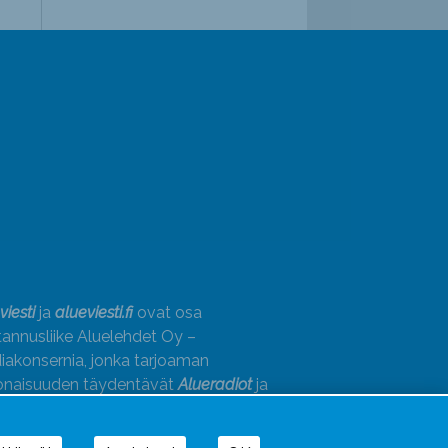
viesti
ja
alueviesti.fi
ovat osa
annusliike Aluelehdet Oy –
akonsernia, jonka tarjoaman
onaisuuden täydentävät
Alueradiot
ja
paino