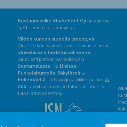
Kustannusliike Aluelehdet Oy
on vuonna
1981 perustettu perheyritys.
Viiden kunnan alueella ilmestyvä
Alueviesti on vakiinnuttanut vahvan aseman
alueellisena tiedotusvälineenä
.
Alueviesti jaetaan keskiviikkoisin
Sastamalassa
,
Huittisissa
,
Punkalaitumella
,
Säkylässä
ja
Kokemäellä
. Jättijako joka viikko, painos
33
000
, tavoittaa myös ne taloudet, johon ei
Alue
tule tilattavaa lehteä.
Kust
medi
kok
Alue