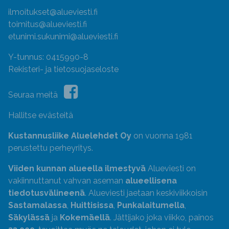
ilmoitukset@alueviesti.fi
toimitus@alueviesti.fi
etunimi.sukunimi@alueviesti.fi
Y-tunnus: 0415990-8
Rekisteri- ja tietosuojaseloste
Seuraa meitä
Hallitse evästeitä
Kustannusliike Aluelehdet Oy
on vuonna 1981
perustettu perheyritys.
Viiden kunnan alueella ilmestyvä
Alueviesti on
vakiinnuttanut vahvan aseman
alueellisena
tiedotusvälineenä
. Alueviesti jaetaan keskiviikkoisin
Sastamalassa
,
Huittisissa
,
Punkalaitumella
,
Säkylässä
ja
Kokemäellä
. Jättijako joka viikko, painos