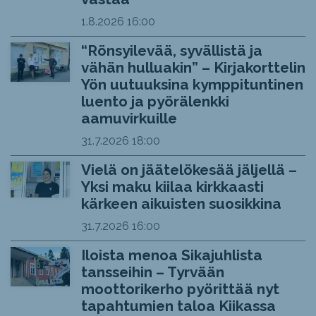
1.8.2026
16:00
“Rönsyilevää, syvällistä ja
vähän hulluakin” – Kirjakorttelin
Yön uutuuksina kymppituntinen
luento ja pyörälenkki
aamuvirkuille
31.7.2026
18:00
Vielä on jäätelökesää jäljellä –
Yksi maku kiilaa kirkkaasti
kärkeen aikuisten suosikkina
31.7.2026
16:00
Iloista menoa Sikajuhlista
tansseihin – Tyrvään
moottorikerho pyörittää nyt
tapahtumien taloa Kiikassa