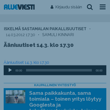
Kirjaudu sisään
ISKELMÄ SASTAMALAN PAIKALLISUUTISET
•
14.03.2012 17:30
•
SAMULI KINNARI
Ääniuutiset 14.3. klo 17.30
Ääniuutiset 14.3. klo 17.30
Äänitoistin
00:00
00:00
KAUPALLINEN YHTEISTYÖ
Sama paikkakunta, sama
toimiala – toinen yritys löytyy
Googlesta ja