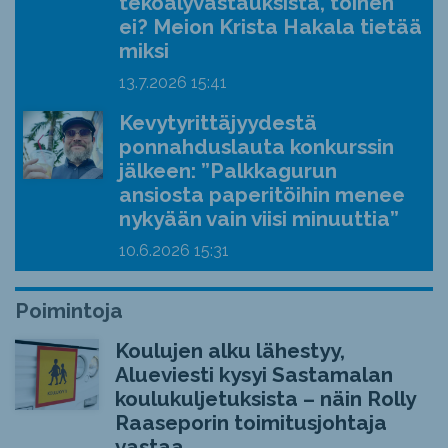
tekoälyvastauksista, toinen
ei? Meion Krista Hakala tietää
miksi
13.7.2026
15:41
Kevytyrittäjyydestä
ponnahduslauta konkurssin
jälkeen: ”Palkkagurun
ansiosta paperitöihin menee
nykyään vain viisi minuuttia”
10.6.2026
15:31
Poimintoja
Koulujen alku lähestyy,
Alueviesti kysyi Sastamalan
koulukuljetuksista – näin Rolly
Raaseporin toimitusjohtaja
vastaa