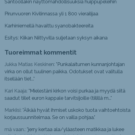
Santoollakin näyttömahdollisuuksia huippupeleihin
Pirunvuoren Kivilinnassa yli 1 800 vierailijaa
Karhiniemellä havaittu syanobakteereita
Esitys: Kiikan Niittyvilla suljetaan syksyn aikana
Tuoreimmat kommentit
Jukka Matias Keskinen: "
Punkalaitumen kunnanjohtajan
virka on ollut tuulinen paikka. Odotukset ovat valitulla
itsellään tiet...
"
Kari Kaaja: "
Mielestäni kirkon voisi purkaa ja myydä siitä
saadut tiilet euron kappale tarvitsijoille (tiilillä m...
"
Markiisi: "
Älkää hyvät ihmiset uskoko tuota vaihtoehtoista
korjaussuunnitelmaa. Se on vailla pohjaa.
"
mä vaan.: "
jerry kertaa ala/yläasteen matikkaa ja lukee