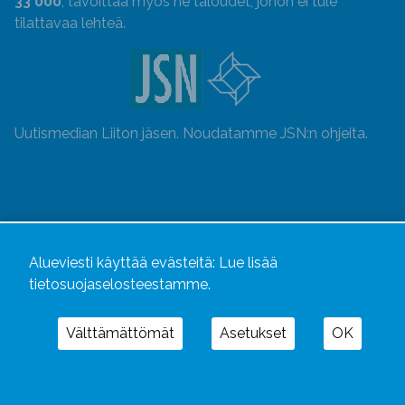
33 000
, tavoittaa myös ne taloudet, johon ei tule
tilattavaa lehteä.
Uutismedian Liiton jäsen. Noudatamme JSN:n ohjeita.
Alueviesti käyttää evästeitä:
Lue lisää
tietosuojaselosteestamme.
Välttämättömät
Asetukset
OK
Alueviesti
ja
alueviesti.fi
ovat osa Kustannusliike