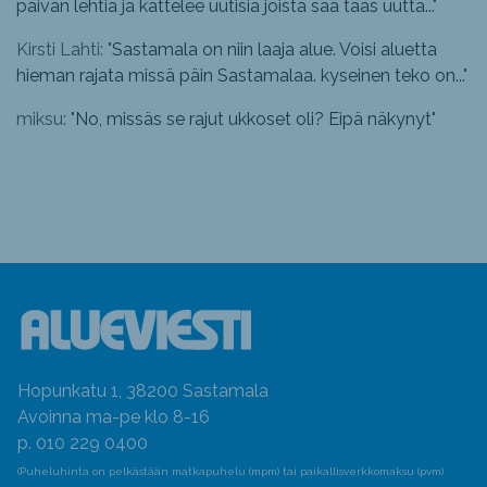
päivän lehtiä ja kattelee uutisia joista saa taas uutta...
"
Kirsti Lahti: "
Sastamala on niin laaja alue. Voisi aluetta
hieman rajata missä päin Sastamalaa. kyseinen teko on...
"
miksu: "
No, missäs se rajut ukkoset oli? Eipä näkynyt
"
Hopunkatu 1, 38200 Sastamala
Avoinna ma-pe klo 8-16
p. 010 229 0400
(Puheluhinta on pelkästään matkapuhelu (mpm) tai paikallisverkkomaksu (pvm)