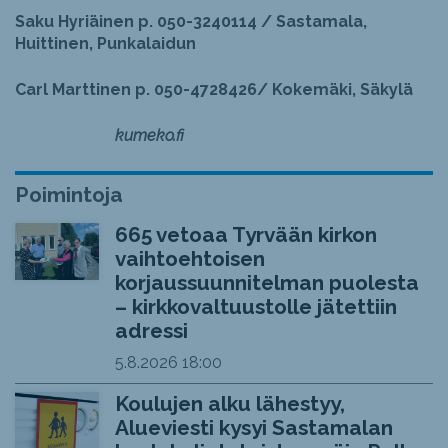
Saku Hyriäinen p. 050-3240114 / Sastamala,
Huittinen, Punkalaidun
Carl Marttinen p. 050-4728426/ Kokemäki, Säkylä
kumeko.fi
Poimintoja
665 vetoaa Tyrvään kirkon
vaihtoehtoisen
korjaussuunnitelman puolesta
– kirkkovaltuustolle jätettiin
adressi
5.8.2026
18:00
Koulujen alku lähestyy,
Alueviesti kysyi Sastamalan