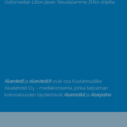
Uutismedian Liiton jäsen. Noudatamme JSN:n ohjeita.
Alueviesti
ja
alueviesti.fi
ovat osa Kustannusliike
Aluelehdet Oy – mediakonsernia, jonka tarjoaman
kokonaisuuden täydentävät
Alueradiot
ja
Aluepaino