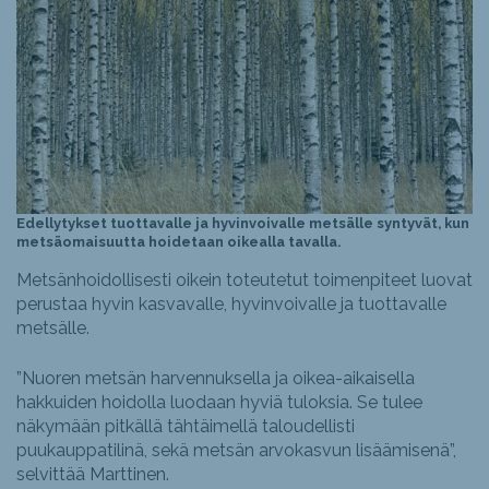
Edellytykset tuottavalle ja hyvinvoivalle metsälle syntyvät, kun
metsäomaisuutta hoidetaan oikealla tavalla.
Metsänhoidollisesti oikein toteutetut toimenpiteet luovat
perustaa hyvin kasvavalle, hyvinvoivalle ja tuottavalle
metsälle.
”Nuoren metsän harvennuksella ja oikea-aikaisella
hakkuiden hoidolla luodaan hyviä tuloksia. Se tulee
näkymään pitkällä tähtäimellä taloudellisti
puukauppatilinä, sekä metsän arvokasvun lisäämisenä”,
selvittää Marttinen.