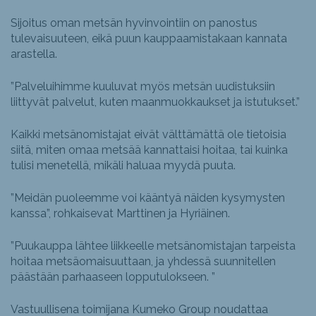
Sijoitus oman metsän hyvinvointiin on panostus
tulevaisuuteen, eikä puun kauppaamistakaan kannata
arastella.
”Palveluihimme kuuluvat myös metsän uudistuksiin
liittyvät palvelut, kuten maanmuokkaukset ja istutukset.”
Kaikki metsänomistajat eivät välttämättä ole tietoisia
siitä, miten omaa metsää kannattaisi hoitaa, tai kuinka
tulisi menetellä, mikäli haluaa myydä puuta.
”Meidän puoleemme voi kääntyä näiden kysymysten
kanssa”, rohkaisevat Marttinen ja Hyriäinen.
”Puukauppa lähtee liikkeelle metsänomistajan tarpeista
hoitaa metsäomaisuuttaan, ja yhdessä suunnitellen
päästään parhaaseen lopputulokseen. ”
Vastuullisena toimijana Kumeko Group noudattaa