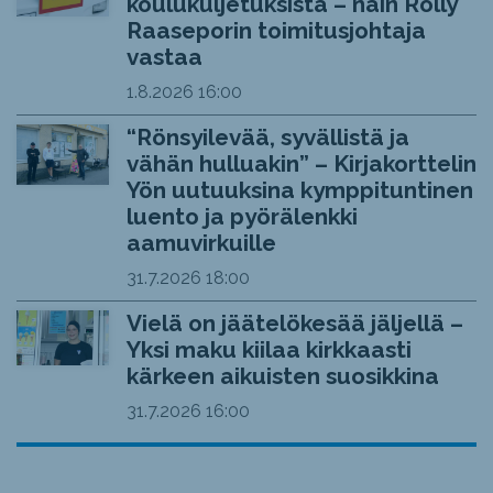
koulukuljetuksista – näin Rolly
Raaseporin toimitusjohtaja
vastaa
1.8.2026
16:00
“Rönsyilevää, syvällistä ja
vähän hulluakin” – Kirjakorttelin
Yön uutuuksina kymppituntinen
luento ja pyörälenkki
aamuvirkuille
31.7.2026
18:00
Vielä on jäätelökesää jäljellä –
Yksi maku kiilaa kirkkaasti
kärkeen aikuisten suosikkina
31.7.2026
16:00