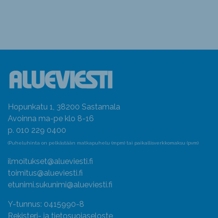
Hopunkatu 1, 38200 Sastamala
Avoinna ma-pe klo 8-16
p. 010 229 0400
(Puheluhinta on pelkästään matkapuhelu (mpm) tai paikallisverkkomaksu (pvm)
ilmoitukset@alueviesti.fi
toimitus@alueviesti.fi
etunimi.sukunimi@alueviesti.fi
Y-tunnus: 0415990-8
Rekisteri- ja tietosuojaseloste