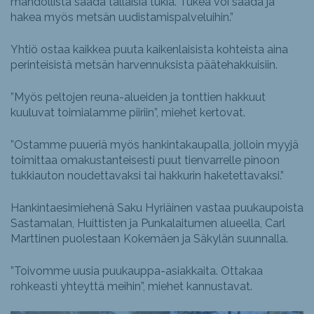
mahdollista saada tällaisia tukia. Tukea voi saada ja
hakea myös metsän uudistamispalveluihin.”
Yhtiö ostaa kaikkea puuta kaikenlaisista kohteista aina
perinteisistä metsän harvennuksista päätehakkuisiin.
”Myös peltojen reuna-alueiden ja tonttien hakkuut
kuuluvat toimialamme piiriin”, miehet kertovat.
”Ostamme puueriä myös hankintakaupalla, jolloin myyjä
toimittaa omakustanteisesti puut tienvarrelle pinoon
tukkiauton noudettavaksi tai hakkurin haketettavaksi.”
Hankintaesimiehenä Saku Hyriäinen vastaa puukaupoista
Sastamalan, Huittisten ja Punkalaitumen alueella, Carl
Marttinen puolestaan Kokemäen ja Säkylän suunnalla.
”Toivomme uusia puukauppa-asiakkaita. Ottakaa
rohkeasti yhteyttä meihin”, miehet kannustavat.