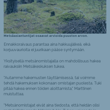
Metsäasiantuntijat osaavat arvioida puuston arvon.
Ennakkoraivaus parantaa aina hakkuujälkeä, eikä
korjuuvaurioita ei juurikaan pääse syntymään.
Yksityisellä metsänomistajalla on mahdollisuus hakea
raivauksiin Metsäkeskuksen tukea.
”Autamme hakemusten täyttämisessä, tai voimme
tehdä hakemuksen kokonaan omistajan puolesta. Tuki
pitää hakea ennen töiden aloittamista,” Marttinen
muistuttaa.
”Metsänomistajat eivät aina tiedosta, että heidän olisi