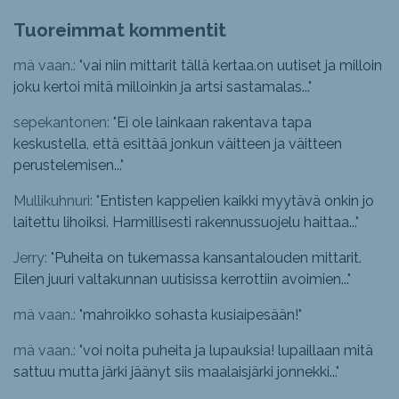
Tuoreimmat kommentit
mä vaan.: "
vai niin mittarit tällä kertaa.on uutiset ja milloin
joku kertoi mitä milloinkin ja artsi sastamalas...
"
sepekantonen: "
Ei ole lainkaan rakentava tapa
keskustella, että esittää jonkun väitteen ja väitteen
perustelemisen...
"
Mullikuhnuri: "
Entisten kappelien kaikki myytävä onkin jo
laitettu lihoiksi. Harmillisesti rakennussuojelu haittaa...
"
Jerry: "
Puheita on tukemassa kansantalouden mittarit.
Eilen juuri valtakunnan uutisissa kerrottiin avoimien...
"
mä vaan.: "
mahroikko sohasta kusiaipesään!
"
mä vaan.: "
voi noita puheita ja lupauksia! lupaillaan mitä
sattuu mutta järki jäänyt siis maalaisjärki jonnekki...
"