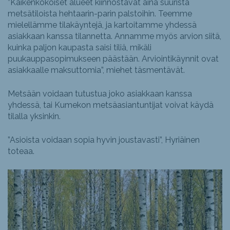
”Kaikenkokoiset alueet kiinnostavat aina suurista
metsätiloista hehtaarin-parin palstoihin. Teemme
mielellämme tilakäyntejä, ja kartoitamme yhdessä
asiakkaan kanssa tilannetta. Annamme myös arvion siitä,
kuinka paljon kaupasta saisi tiliä, mikäli
puukauppasopimukseen päästään. Arviointikäynnit ovat
asiakkaalle maksuttomia”, miehet täsmentävät.
Metsään voidaan tutustua joko asiakkaan kanssa
yhdessä, tai Kumekon metsäasiantuntijat voivat käydä
tilalla yksinkin.
”Asioista voidaan sopia hyvin joustavasti”, Hyriäinen
toteaa.