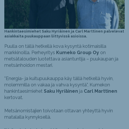
Hankintaesimiehet Saku Hyriäinen ja Carl Marttinen palvelevat
asiakkaita puukauppaan liittyvissä asioissa.
Puulla on tällä hetkellä kova kysyntä kotimaisilla
markkinoilla. Perheyritys
Kumeko Group Oy
on
metsätalouden luotettava asiantuntija – puukaupan ja
metsänhoidon mestari.
”Energia- ja kuitupuukauppa käy tällä hetkellä hyvin,
molemmilla on vakaa ja vahva kysyntä”, Kumekon
hankintaesimiehet
Saku Hyriäinen
ja
Carl Marttinen
kertovat.
Metsänomistajien toivotaan ottavan yhteyttä hyvin
matalalla kynnyksellä.