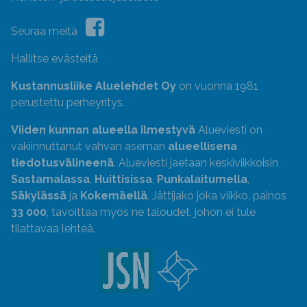
Seuraa meitä
Hallitse evästeitä
Kustannusliike Aluelehdet Oy
on vuonna 1981
perustettu perheyritys.
Viiden kunnan alueella ilmestyvä
Alueviesti on
vakiinnuttanut vahvan aseman
alueellisena
tiedotusvälineenä
. Alueviesti jaetaan keskiviikkoisin
Sastamalassa
,
Huittisissa
,
Punkalaitumella
,
Säkylässä
ja
Kokemäellä
. Jättijako joka viikko, painos
33 000
, tavoittaa myös ne taloudet, johon ei tule
tilattavaa lehteä.