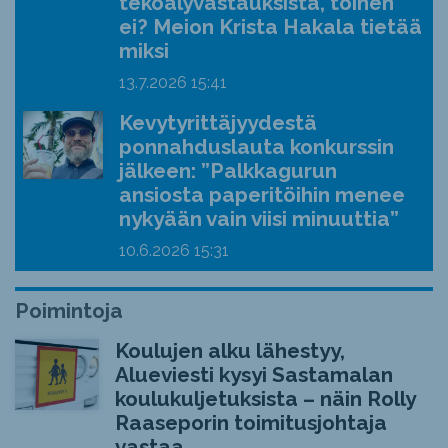
tekoälyvastauksista, toinen
ei? Meion Krista Hakala tietää
miksi
13.7.2026
15:41
Kevytyrittäjyydestä
ponnahduslauta konkurssin
jälkeen: ”Palkkagurun
ansiosta paperitöihin menee
nykyään vain viisi minuuttia”
10.6.2026
15:31
Poimintoja
Koulujen alku lähestyy,
Alueviesti kysyi Sastamalan
koulukuljetuksista – näin Rolly
Raaseporin toimitusjohtaja
vastaa