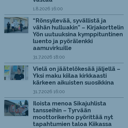
1.8.2026
16:00
“Rönsyilevää, syvällistä ja
vähän hulluakin” – Kirjakorttelin
Yön uutuuksina kymppituntinen
luento ja pyörälenkki
aamuvirkuille
31.7.2026
18:00
Vielä on jäätelökesää jäljellä –
Yksi maku kiilaa kirkkaasti
kärkeen aikuisten suosikkina
31.7.2026
16:00
Iloista menoa Sikajuhlista
tansseihin – Tyrvään
moottorikerho pyörittää nyt
tapahtumien taloa Kiikassa