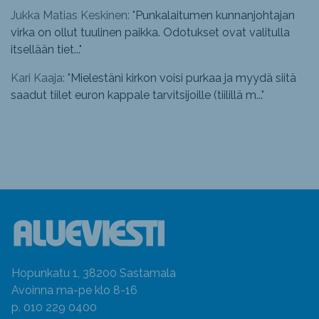
Jukka Matias Keskinen: "
Punkalaitumen kunnanjohtajan
virka on ollut tuulinen paikka. Odotukset ovat valitulla
itsellään tiet...
"
Kari Kaaja: "
Mielestäni kirkon voisi purkaa ja myydä siitä
saadut tiilet euron kappale tarvitsijoille (tiilillä m...
"
Hopunkatu 1, 38200 Sastamala
Avoinna ma-pe klo 8-16
p. 010 229 0400