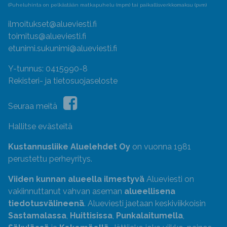
(Puheluhinta on pelkästään matkapuhelu (mpm) tai paikallisverkkomaksu (pvm)
ilmoitukset@alueviesti.fi
toimitus@alueviesti.fi
etunimi.sukunimi@alueviesti.fi
Y-tunnus: 0415990-8
Rekisteri- ja tietosuojaseloste
Seuraa meitä
Hallitse evästeitä
Kustannusliike Aluelehdet Oy
on vuonna 1981
perustettu perheyritys.
Viiden kunnan alueella ilmestyvä
Alueviesti on
vakiinnuttanut vahvan aseman
alueellisena
tiedotusvälineenä
. Alueviesti jaetaan keskiviikkoisin
Sastamalassa
,
Huittisissa
,
Punkalaitumella
,