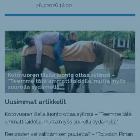
28.7.2026
18:00
Kotovuoren tilalla luonto ottaa syliinsä –
”Teemme tätä ammattitaidolla, mutta myös
suurella sydämellä.”
Uusimmat artikkelit
Kotovuoren tilalla luonto ottaa syliinsä – ”Teemme tätä
ammattitaidolla, mutta myös suurella sydämellä.”
Resurssien vai välittämisen puutetta? – “Toivoisin Pirhan