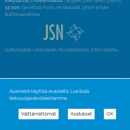
Säkylässä
ja
Kokemäellä
. Jättijako joka viikko, painos
33 000
, tavoittaa myös ne taloudet, johon ei tule
tilattavaa lehteä.
Uutismedian Liiton jäsen. Noudatamme JSN:n ohjeita.
Alueviesti käyttää evästeitä:
Lue lisää
tietosuojaselosteestamme.
Välttämättömät
Asetukset
OK