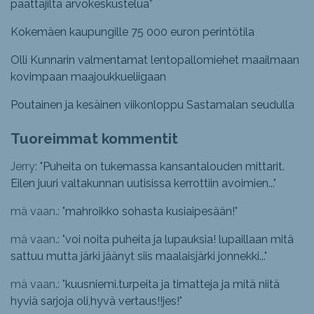
päättäjiltä arvokeskustelua”
Kokemäen kaupungille 75 000 euron perintötila
Olli Kunnarin valmentamat lentopallomiehet maailmaan
kovimpaan maajoukkueliigaan
Poutainen ja kesäinen viikonloppu Sastamalan seudulla
Tuoreimmat kommentit
Jerry: "
Puheita on tukemassa kansantalouden mittarit.
Eilen juuri valtakunnan uutisissa kerrottiin avoimien...
"
mä vaan.: "
mahroikko sohasta kusiaipesään!
"
mä vaan.: "
voi noita puheita ja lupauksia! lupaillaan mitä
sattuu mutta järki jäänyt siis maalaisjärki jonnekki...
"
mä vaan.: "
kuusniemi.turpeita ja timatteja ja mitä niitä
hyviä sarjoja oli,hyvä vertaus!!jes!
"