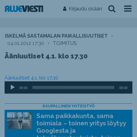
Kirjaudu sisään
ISKELMÄ SASTAMALAN PAIKALLISUUTISET
•
04.01.2012 17:30
•
TOIMITUS
Ääniuutiset 4.1. klo 17.30
Ääniuutiset 4.1. klo 17.30
Äänitoistin
00:00
00:00
KAUPALLINEN YHTEISTYÖ
Sama paikkakunta, sama
toimiala – toinen yritys löytyy
Googlesta ja