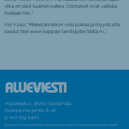
virka on ollut tuulinen paikka. Odotukset ovat valitulla
itsellään tiet...
"
Kari Kaaja: "
Mielestäni kirkon voisi purkaa ja myydä siitä
saadut tiilet euron kappale tarvitsijoille (tiilillä m...
"
Hopunkatu 1, 38200 Sastamala
Avoinna ma-pe klo 8-16
p. 010 229 0400
(Puheluhinta on pelkästään matkapuhelu (mpm) tai paikallisverkkomaksu (pvm)