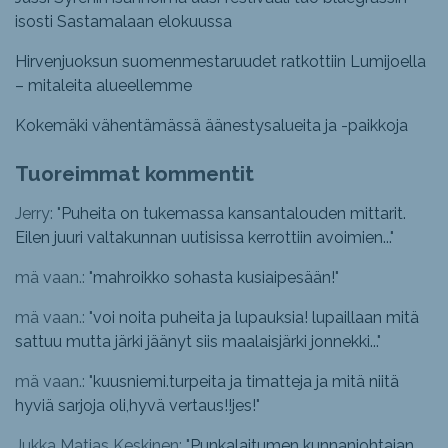
isosti Sastamalaan elokuussa
Hirvenjuoksun suomenmestaruudet ratkottiin Lumijoella
– mitaleita alueellemme
Kokemäki vähentämässä äänestysalueita ja -paikkoja
Tuoreimmat kommentit
Jerry: "
Puheita on tukemassa kansantalouden mittarit.
Eilen juuri valtakunnan uutisissa kerrottiin avoimien...
"
mä vaan.: "
mahroikko sohasta kusiaipesään!
"
mä vaan.: "
voi noita puheita ja lupauksia! lupaillaan mitä
sattuu mutta järki jäänyt siis maalaisjärki jonnekki...
"
mä vaan.: "
kuusniemi.turpeita ja timatteja ja mitä niitä
hyviä sarjoja oli,hyvä vertaus!!jes!
"
Jukka Matias Keskinen: "
Punkalaitumen kunnanjohtajan