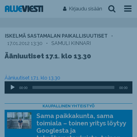
Kirjaudu sisään
ISKELMÄ SASTAMALAN PAIKALLISUUTISET
•
17.01.2012 13:30
•
SAMULI KINNARI
Ääniuutiset 17.1. klo 13.30
Ääniuutiset 17.1. klo 13.30
Äänitoistin
00:00
00:00
KAUPALLINEN YHTEISTYÖ
Sama paikkakunta, sama
toimiala – toinen yritys löytyy
Googlesta ja