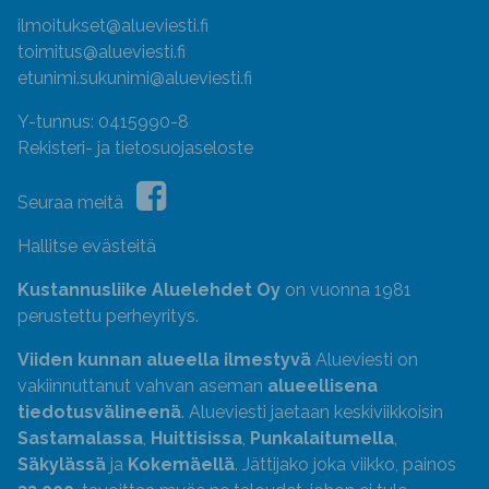
ilmoitukset@alueviesti.fi
toimitus@alueviesti.fi
etunimi.sukunimi@alueviesti.fi
Y-tunnus: 0415990-8
Rekisteri- ja tietosuojaseloste
Seuraa meitä
Hallitse evästeitä
Kustannusliike Aluelehdet Oy
on vuonna 1981
perustettu perheyritys.
Viiden kunnan alueella ilmestyvä
Alueviesti on
vakiinnuttanut vahvan aseman
alueellisena
tiedotusvälineenä
. Alueviesti jaetaan keskiviikkoisin
Sastamalassa
,
Huittisissa
,
Punkalaitumella
,
Säkylässä
ja
Kokemäellä
. Jättijako joka viikko, painos