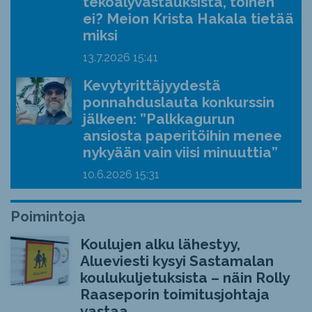
tekoälyvastauksista, toinen
ei? Meion Krista Hakala tietää
miksi
13.7.2026
15:41
Kevytyrittäjyydestä
ponnahduslauta konkurssin
jälkeen: ”Palkkagurun
ansiosta paperitöihin menee
nykyään vain viisi minuuttia”
10.6.2026
15:31
Poimintoja
Koulujen alku lähestyy,
Alueviesti kysyi Sastamalan
koulukuljetuksista – näin Rolly
Raaseporin toimitusjohtaja
vastaa