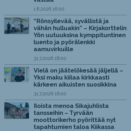
1.8.2026
16:00
“Rönsyilevää, syvällistä ja
vähän hulluakin” – Kirjakorttelin
Yön uutuuksina kymppituntinen
luento ja pyörälenkki
aamuvirkuille
31.7.2026
18:00
Vielä on jäätelökesää jäljellä –
Yksi maku kiilaa kirkkaasti
kärkeen aikuisten suosikkina
31.7.2026
16:00
Iloista menoa Sikajuhlista
tansseihin – Tyrvään
moottorikerho pyörittää nyt
tapahtumien taloa Kiikassa