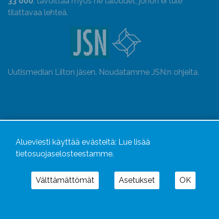
33 000
, tavoittaa myös ne taloudet, johon ei tule
tilattavaa lehteä.
Uutismedian Liiton jäsen. Noudatamme JSN:n ohjeita.
Alueviesti käyttää evästeitä:
Lue lisää
tietosuojaselosteestamme.
Välttämättömät
Asetukset
OK
Alueviesti
ja
alueviesti.fi
ovat osa Kustannusliike