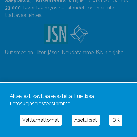
Säkylässä
ja
Kokemäellä
. Jättijako joka viikko, painos
33 000
, tavoittaa myös ne taloudet, johon ei tule
tilattavaa lehteä.
Uutismedian Liiton jäsen. Noudatamme JSN:n ohjeita.
Alueviesti käyttää evästeitä:
Lue lisää
tietosuojaselosteestamme.
Välttämättömät
Asetukset
OK