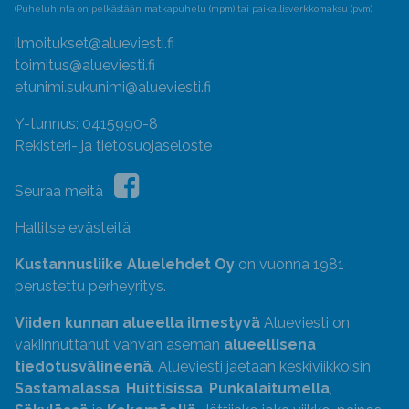
(Puheluhinta on pelkästään matkapuhelu (mpm) tai paikallisverkkomaksu (pvm)
ilmoitukset@alueviesti.fi
toimitus@alueviesti.fi
etunimi.sukunimi@alueviesti.fi
Y-tunnus: 0415990-8
Rekisteri- ja tietosuojaseloste
Seuraa meitä
Hallitse evästeitä
Kustannusliike Aluelehdet Oy
on vuonna 1981
perustettu perheyritys.
Viiden kunnan alueella ilmestyvä
Alueviesti on
vakiinnuttanut vahvan aseman
alueellisena
tiedotusvälineenä
. Alueviesti jaetaan keskiviikkoisin
Sastamalassa
,
Huittisissa
,
Punkalaitumella
,