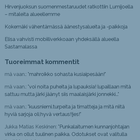
Hirvenjuoksun suomenmestaruudet ratkottiin Lumijoella
– mitaleita alueellemme
Kokemäki vähentämässä äänestysalueita ja -paikkoja
Elisa vahvisti mobiiliverkkoaan yhdeksällä alueella
Sastamalassa
Tuoreimmat kommentit
mä vaan.: "
mahroikko sohasta kusiaipesään!
"
mä vaan.: "
voi noita puheita ja lupauksia! lupaillaan mitä
sattuu mutta järki jäänyt siis maalaisjärki jonnekki...
"
mä vaan.: "
kuusniemi.turpeita ja timatteja ja mitä niitä
hyviä sarjoja oli,hyvä vertaus!!jes!
"
Jukka Matias Keskinen: "
Punkalaitumen kunnanjohtajan
virka on ollut tuulinen paikka. Odotukset ovat valitulla