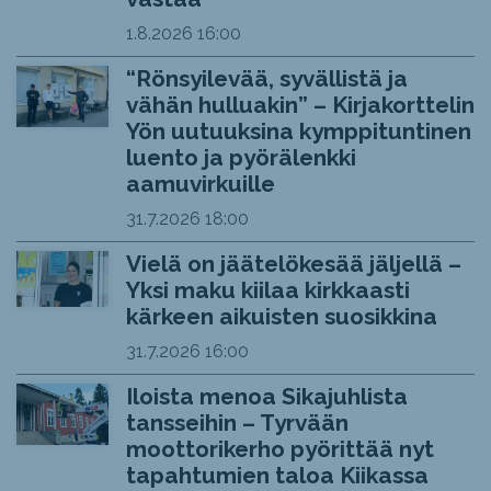
1.8.2026
16:00
“Rönsyilevää, syvällistä ja
vähän hulluakin” – Kirjakorttelin
Yön uutuuksina kymppituntinen
luento ja pyörälenkki
aamuvirkuille
31.7.2026
18:00
Vielä on jäätelökesää jäljellä –
Yksi maku kiilaa kirkkaasti
kärkeen aikuisten suosikkina
31.7.2026
16:00
Iloista menoa Sikajuhlista
tansseihin – Tyrvään
moottorikerho pyörittää nyt
tapahtumien taloa Kiikassa