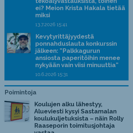
tekoälyvastauksista, toinen
ei? Meion Krista Hakala tietää
miksi
13.7.2026
15:41
Kevytyrittäjyydestä
ponnahduslauta konkurssin
jälkeen: ”Palkkagurun
ansiosta paperitöihin menee
nykyään vain viisi minuuttia”
10.6.2026
15:31
Poimintoja
Koulujen alku lähestyy,
Alueviesti kysyi Sastamalan
koulukuljetuksista – näin Rolly
Raaseporin toimitusjohtaja
vastaa