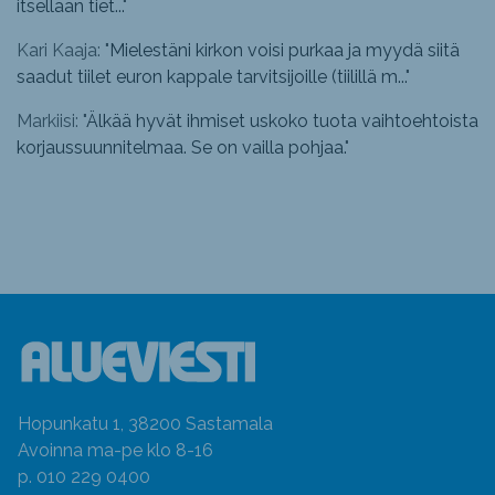
itsellään tiet...
"
Kari Kaaja: "
Mielestäni kirkon voisi purkaa ja myydä siitä
saadut tiilet euron kappale tarvitsijoille (tiilillä m...
"
Markiisi: "
Älkää hyvät ihmiset uskoko tuota vaihtoehtoista
korjaussuunnitelmaa. Se on vailla pohjaa.
"
Hopunkatu 1, 38200 Sastamala
Avoinna ma-pe klo 8-16
p. 010 229 0400