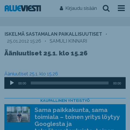
Kirjaudu sisään
ISKELMÄ SASTAMALAN PAIKALLISUUTISET
•
25.01.2012 15:26
•
SAMULI KINNARI
Ääniuutiset 25.1. klo 15.26
Ääniuutiset 25.1. klo 15.26
Äänitoistin
00:00
00:00
KAUPALLINEN YHTEISTYÖ
Sama paikkakunta, sama
toimiala – toinen yritys löytyy
Googlesta ja