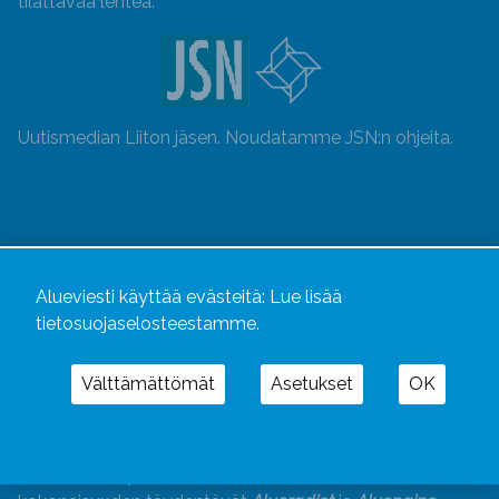
tilattavaa lehteä.
Uutismedian Liiton jäsen. Noudatamme JSN:n ohjeita.
Alueviesti käyttää evästeitä:
Lue lisää
tietosuojaselosteestamme.
Välttämättömät
Asetukset
OK
Alueviesti
ja
alueviesti.fi
ovat osa Kustannusliike
Aluelehdet Oy – mediakonsernia, jonka tarjoaman