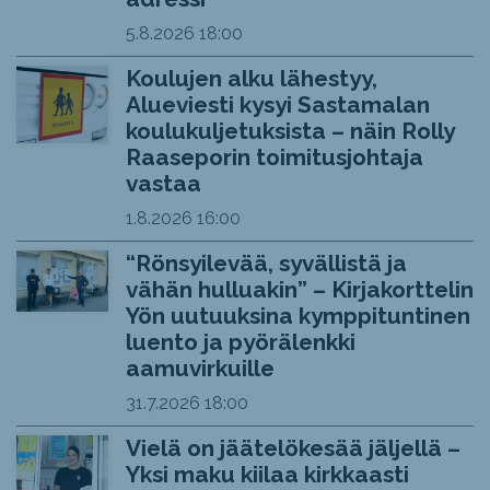
5.8.2026
18:00
Koulujen alku lähestyy,
Alueviesti kysyi Sastamalan
koulukuljetuksista – näin Rolly
Raaseporin toimitusjohtaja
vastaa
1.8.2026
16:00
“Rönsyilevää, syvällistä ja
vähän hulluakin” – Kirjakorttelin
Yön uutuuksina kymppituntinen
luento ja pyörälenkki
aamuvirkuille
31.7.2026
18:00
Vielä on jäätelökesää jäljellä –
Yksi maku kiilaa kirkkaasti