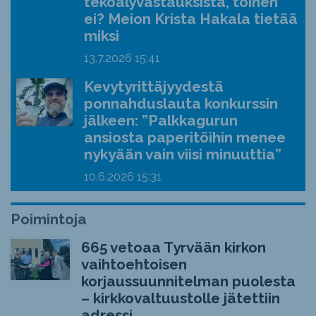
tekoälyvastauksista, toinen
ei? Meion Krista Hakala tietää
miksi
13.7.2026
15:41
Kevytyrittäjyydestä
ponnahduslauta konkurssin
jälkeen: ”Palkkagurun
ansiosta paperitöihin menee
nykyään vain viisi minuuttia”
10.6.2026
15:31
Poimintoja
665 vetoaa Tyrvään kirkon
vaihtoehtoisen
korjaussuunnitelman puolesta
– kirkkovaltuustolle jätettiin
adressi