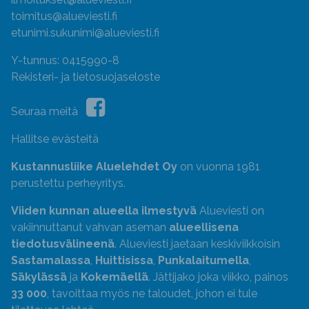
toimitus@alueviesti.fi
etunimi.sukunimi@alueviesti.fi
Y-tunnus: 0415990-8
Rekisteri- ja tietosuojaseloste
Seuraa meitä
Hallitse evästeitä
Kustannusliike Aluelehdet Oy
on vuonna 1981
perustettu perheyritys.
Viiden kunnan alueella ilmestyvä
Alueviesti on
vakiinnuttanut vahvan aseman
alueellisena
tiedotusvälineenä
. Alueviesti jaetaan keskiviikkoisin
Sastamalassa
,
Huittisissa
,
Punkalaitumella
,
Säkylässä
ja
Kokemäellä
. Jättijako joka viikko, painos
33 000
, tavoittaa myös ne taloudet, johon ei tule