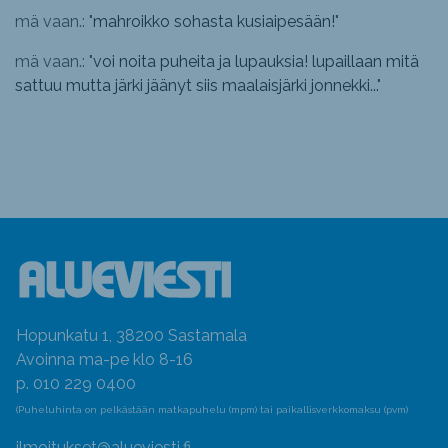
mä vaan.: "
mahroikko sohasta kusiaipesään!
"
mä vaan.: "
voi noita puheita ja lupauksia! lupaillaan mitä
sattuu mutta järki jäänyt siis maalaisjärki jonnekki...
"
Hopunkatu 1, 38200 Sastamala
Avoinna ma-pe klo 8-16
p. 010 229 0400
(Puheluhinta on pelkästään matkapuhelu (mpm) tai paikallisverkkomaksu (pvm)
ilmoitukset@alueviesti.fi