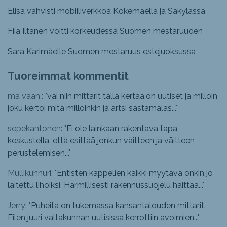
Elisa vahvisti mobiiliverkkoa Kokemäellä ja Säkylässä
Fiia Iltanen voitti korkeudessa Suomen mestaruuden
Sara Karimäelle Suomen mestaruus estejuoksussa
Tuoreimmat kommentit
mä vaan.: "
vai niin mittarit tällä kertaa.on uutiset ja milloin
joku kertoi mitä milloinkin ja artsi sastamalas...
"
sepekantonen: "
Ei ole lainkaan rakentava tapa
keskustella, että esittää jonkun väitteen ja väitteen
perustelemisen...
"
Mullikuhnuri: "
Entisten kappelien kaikki myytävä onkin jo
laitettu lihoiksi. Harmillisesti rakennussuojelu haittaa...
"
Jerry: "
Puheita on tukemassa kansantalouden mittarit.
Eilen juuri valtakunnan uutisissa kerrottiin avoimien...
"