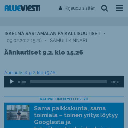
Kirjaudu sisään
ISKELMÄ SASTAMALAN PAIKALLISUUTISET
•
09.02.2012 15:26
•
SAMULI KINNARI
Ääniuutiset 9.2. klo 15.26
Ääniuutiset 9.2. klo 15.26
Äänitoistin
00:00
00:00
KAUPALLINEN YHTEISTYÖ
Sama paikkakunta, sama
toimiala – toinen yritys löytyy
Googlesta ja