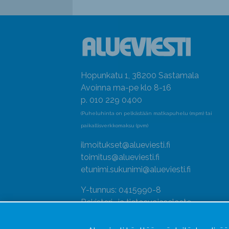
Hopunkatu 1, 38200 Sastamala
Avoinna ma-pe klo 8-16
p. 010 229 0400
(Puheluhinta on pelkästään matkapuhelu (mpm) tai
paikallisverkkomaksu (pvm)
ilmoitukset@alueviesti.fi
toimitus@alueviesti.fi
etunimi.sukunimi@alueviesti.fi
Y-tunnus: 0415990-8
Rekisteri- ja tietosuojaseloste
Seuraa meitä