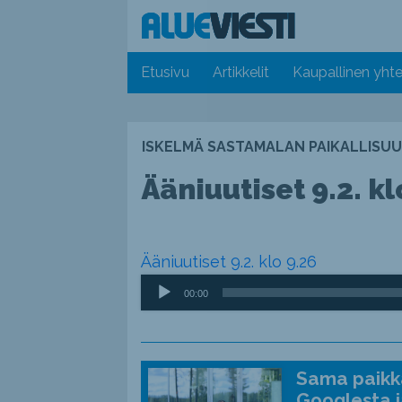
Etusivu
Artikkelit
Kaupallinen yhte
ISKELMÄ SASTAMALAN PAIKALLISUU
Ääniuutiset 9.2. kl
Ääniuutiset 9.2. klo 9.26
Äänitoistin
00:00
Sama paikka
Googlesta j