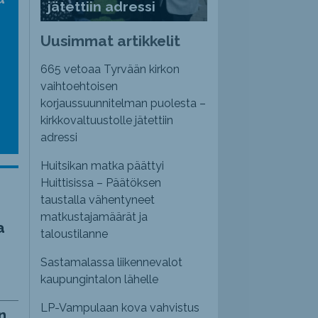
jätettiin adressi
nvoimakkuutta
emmaksi
Uusimmat artikkelit
emmäksi.
665 vetoaa Tyrvään kirkon
vaihtoehtoisen
korjaussuunnitelman puolesta –
kirkkovaltuustolle jätettiin
adressi
Huitsikan matka päättyi
Huittisissa – Päätöksen
taustalla vähentyneet
matkustajamäärät ja
a
taloustilanne
Sastamalassa liikennevalot
kaupungintalon lähelle
LP-Vampulaan kova vahvistus
n