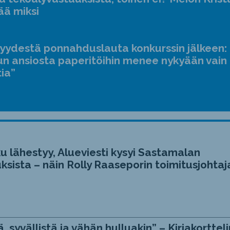
ääne
ää miksi
suur
ja
jyydestä ponnahduslauta konkurssin jälkeen:
pien
n ansiosta paperitöihin menee nykyään vain
tia”
u lähestyy, Alueviesti kysyi Sastamalan
ksista – näin Rolly Raaseporin toimitusjohtaj
, syvällistä ja vähän hulluakin” – Kirjakortteli