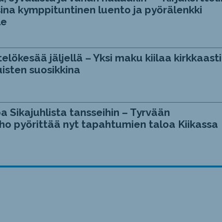
ina kymppituntinen luento ja pyörälenkki
le
telökesää jäljellä – Yksi maku kiilaa kirkkaasti
isten suosikkina
a Sikajuhlista tansseihin – Tyrvään
ho pyörittää nyt tapahtumien taloa Kiikassa