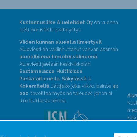
Kustannusliike Aluelehdet Oy
on vuonna
1981 perustettu perheyritys.
Viiden kunnan alueella ilmestyvä
Alueviesti on vakiinnuttanut vahvan aseman
alueellisena tiedotusvälineenä
.
Alueviesti jaetaan keskiviikkoisin
Sastamalassa
,
Huittisissa
,
Punkalaitumella
,
Säkylässä
ja
Kokemäellä
. Jättijako joka viikko, painos
33
000
, tavoittaa myös ne taloudet, johon ei
Alue
tule tilattavaa lehteä.
Kust
medi
kok
Alue