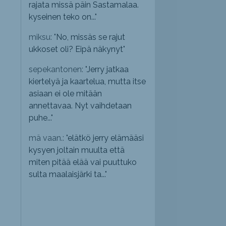
rajata missä päin Sastamalaa.
kyseinen teko on...
"
miksu: "
No, missäs se rajut
ukkoset oli? Eipä näkynyt
"
sepekantonen: "
Jerry jatkaa
kiertelyä ja kaartelua, mutta itse
asiaan ei ole mitään
annettavaa. Nyt vaihdetaan
puhe...
"
mä vaan.: "
elätkö jerry elämääsi
kysyen joltain muulta että
miten pitää elää vai puuttuko
sulta maalaisjärki ta...
"