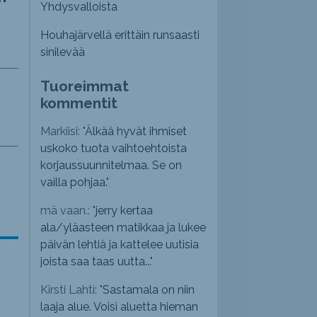
Yhdysvalloista
Houhajärvellä erittäin runsaasti
sinilevää
Tuoreimmat
kommentit
Markiisi: "
Älkää hyvät ihmiset
uskoko tuota vaihtoehtoista
korjaussuunnitelmaa. Se on
vailla pohjaa.
"
mä vaan.: "
jerry kertaa
ala/yläasteen matikkaa ja lukee
päivän lehtiä ja kattelee uutisia
joista saa taas uutta...
"
Kirsti Lahti: "
Sastamala on niin
laaja alue. Voisi aluetta hieman