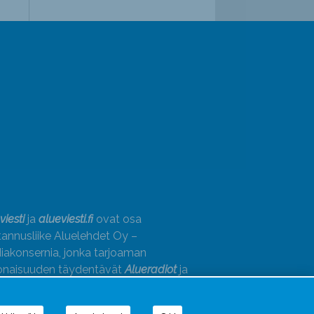
viesti
ja
alueviesti.fi
ovat osa
annusliike Aluelehdet Oy –
akonsernia, jonka tarjoaman
onaisuuden täydentävät
Alueradiot
ja
paino