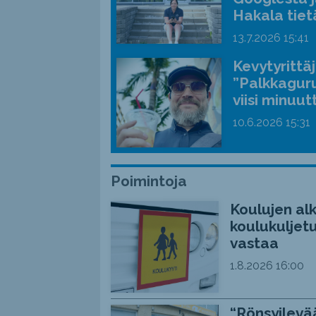
Hakala tiet
13.7.2026
15:41
Kevytyrittä
”Palkkaguru
viisi minuut
10.6.2026
15:31
Poimintoja
Koulujen alk
koulukuljetu
vastaa
1.8.2026
16:00
“Rönsyilevää