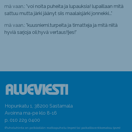
mä vaan.: "
voi noita puheita ja lupauksia! lupaillaan mitä
sattuu mutta järki jäänyt siis maalaisjärki jonnekki...
"
mä vaan.: "
kuusniemi.turpeita ja timatteja ja mitä niitä
hyviä sarjoja oli,hyvä vertaus!!jes!
"
Hopunkatu 1, 38200 Sastamala
Avoinna ma-pe klo 8-16
p. 010 229 0400
(Puheluhinta on pelkästään matkapuhelu (mpm) tai paikallisverkkomaksu (pvm)