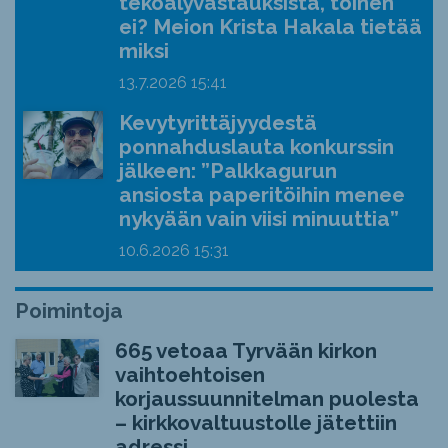
tekoälyvastauksista, toinen
ei? Meion Krista Hakala tietää
miksi
13.7.2026
15:41
Kevytyrittäjyydestä
ponnahduslauta konkurssin
jälkeen: ”Palkkagurun
ansiosta paperitöihin menee
nykyään vain viisi minuuttia”
10.6.2026
15:31
Poimintoja
665 vetoaa Tyrvään kirkon
vaihtoehtoisen
korjaussuunnitelman puolesta
– kirkkovaltuustolle jätettiin
adressi