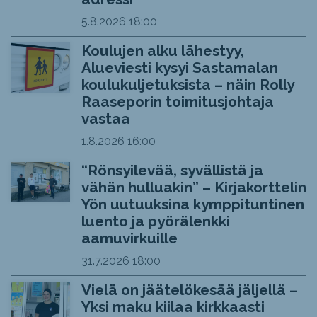
5.8.2026
18:00
Koulujen alku lähestyy,
Alueviesti kysyi Sastamalan
koulukuljetuksista – näin Rolly
Raaseporin toimitusjohtaja
vastaa
1.8.2026
16:00
“Rönsyilevää, syvällistä ja
vähän hulluakin” – Kirjakorttelin
Yön uutuuksina kymppituntinen
luento ja pyörälenkki
aamuvirkuille
31.7.2026
18:00
Vielä on jäätelökesää jäljellä –
Yksi maku kiilaa kirkkaasti