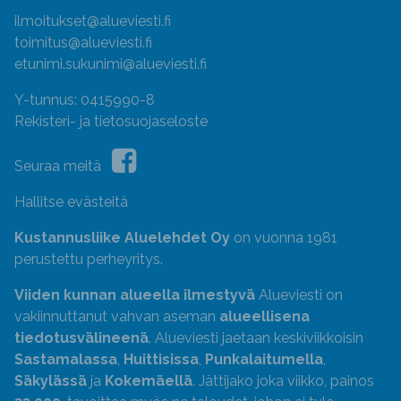
ilmoitukset@alueviesti.fi
toimitus@alueviesti.fi
etunimi.sukunimi@alueviesti.fi
Y-tunnus: 0415990-8
Rekisteri- ja tietosuojaseloste
Seuraa meitä
Hallitse evästeitä
Kustannusliike Aluelehdet Oy
on vuonna 1981
perustettu perheyritys.
Viiden kunnan alueella ilmestyvä
Alueviesti on
vakiinnuttanut vahvan aseman
alueellisena
tiedotusvälineenä
. Alueviesti jaetaan keskiviikkoisin
Sastamalassa
,
Huittisissa
,
Punkalaitumella
,
Säkylässä
ja
Kokemäellä
. Jättijako joka viikko, painos