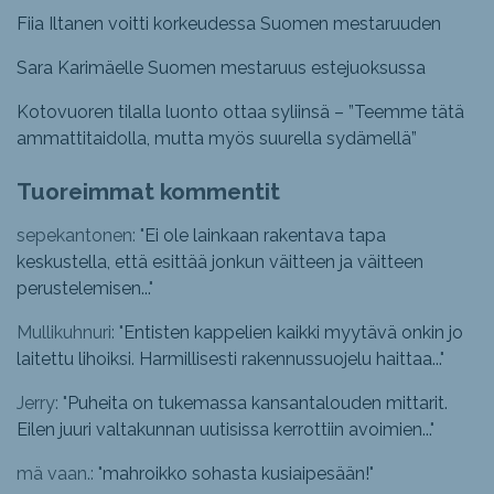
Fiia Iltanen voitti korkeudessa Suomen mestaruuden
Sara Karimäelle Suomen mestaruus estejuoksussa
Kotovuoren tilalla luonto ottaa syliinsä – ”Teemme tätä
ammattitaidolla, mutta myös suurella sydämellä”
Tuoreimmat kommentit
sepekantonen: "
Ei ole lainkaan rakentava tapa
keskustella, että esittää jonkun väitteen ja väitteen
perustelemisen...
"
Mullikuhnuri: "
Entisten kappelien kaikki myytävä onkin jo
laitettu lihoiksi. Harmillisesti rakennussuojelu haittaa...
"
Jerry: "
Puheita on tukemassa kansantalouden mittarit.
Eilen juuri valtakunnan uutisissa kerrottiin avoimien...
"
mä vaan.: "
mahroikko sohasta kusiaipesään!
"