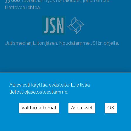
33 000
, tavoittaa myös ne taloudet, johon ei tule
tilattavaa lehteä.
Uutismedian Liiton jäsen. Noudatamme JSN:n ohjeita.
Alueviesti käyttää evästeitä:
Lue lisää
tietosuojaselosteestamme.
Välttämättömät
Asetukset
OK
Alueviesti
ja
alueviesti.fi
ovat osa Kustannusliike