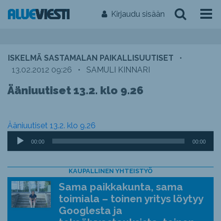
Kirjaudu sisään
ISKELMÄ SASTAMALAN PAIKALLISUUTISET
•
13.02.2012 09:26
•
SAMULI KINNARI
Ääniuutiset 13.2. klo 9.26
Ääniuutiset 13.2. klo 9.26
Äänitoistin
00:00
00:00
KAUPALLINEN YHTEISTYÖ
Sama paikkakunta, sama
toimiala – toinen yritys löytyy
Googlesta ja