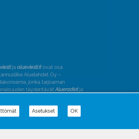
viesti
ja
alueviesti.fi
ovat osa
annusliike Aluelehdet Oy –
akonsernia, jonka tarjoaman
onaisuuden täydentävät
Alueradiot
ja
paino
ättömät
Asetukset
OK