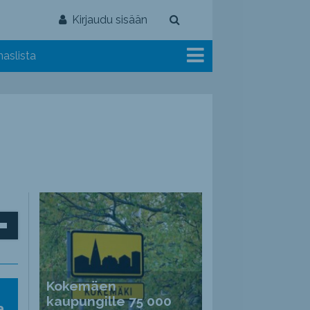
Kirjaudu sisään
aslista
inäppäimillä
Kokemäen
ät
kaupungille 75 000
a