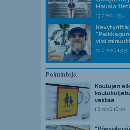
Hakala tiet
13.7.2026
15:41
Kevytyrittä
”Palkkaguru
viisi minuut
10.6.2026
15:31
Poimintoja
Koulujen alk
koulukuljetu
vastaa
1.8.2026
16:00
“Rönsyilevää