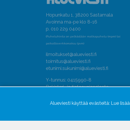
Hopunkatu 1, 38200 Sastamala
Avoinna ma-pe klo 8-16
p. 010 229 0400
(Puheluhinta on pelkästään matkapuhelu (mpm) tai
paikallisverkkomaksu (pvm)
ilmoitukset@alueviesti.fi
toimitus@alueviesti.fi
etunimi.sukunimi@alueviesti.fi
Y-tunnus: 0415990-8
Rekisteri- ja tietosuojaseloste
Seuraa meitä
Alueviesti käyttää evästeitä:
Lue lisä
Hallitse evästeitä