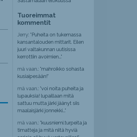
Sastamalaan elokuussa
Tuoreimmat
kommentit
Jerry: "
Puheita on tukemassa
kansantalouden mittarit. Eilen
juuri valtakunnan uutisissa
kerrottiin avoimien...
"
mä vaan.: "
mahroikko sohasta
kusiaipesään!
"
mä vaan.: "
voi noita puheita ja
lupauksia! lupaillaan mitä
sattuu mutta järki jäänyt siis
maalaisjärki jonnekki...
"
mä vaan.: "
kuusniemi.turpeita ja
timatteja ja mitä niitä hyviä