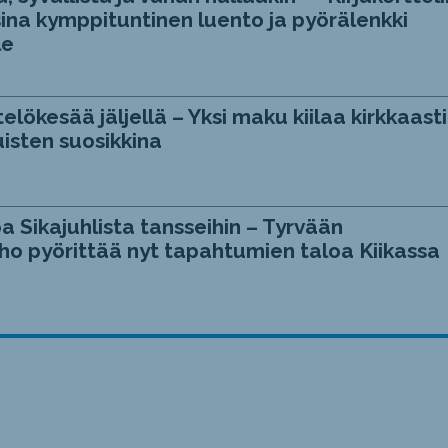
ina kymppituntinen luento ja pyörälenkki
le
telökesää jäljellä – Yksi maku kiilaa kirkkaasti
isten suosikkina
a Sikajuhlista tansseihin – Tyrvään
ho pyörittää nyt tapahtumien taloa Kiikassa