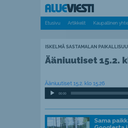
Etusivu
Artikkelit
Kaupallinen yhte
ISKELMÄ SASTAMALAN PAIKALLISUU
Ääniuutiset 15.2. k
Ääniuutiset 15.2. klo 15.26
Äänitoistin
00:00
Sama paikka
Googlesta j