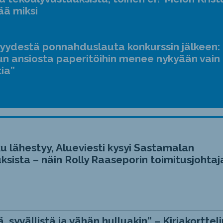
ääne
ää miksi
suur
ja
jyydestä ponnahduslauta konkurssin jälkeen:
pien
n ansiosta paperitöihin menee nykyään vain
tia”
u lähestyy, Alueviesti kysyi Sastamalan
ksista – näin Rolly Raaseporin toimitusjohtaj
, syvällistä ja vähän hulluakin” – Kirjakortteli