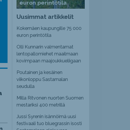
euron perintötila
nvoimakkuutta
emmaksi
Uusimmat artikkelit
emmäksi.
Kokemäen kaupungille 75 000
euron perintötila
Olli Kunnarin valmentamat
lentopallomiehet maailmaan
kovimpaan maajoukkueliigaan
Poutainen ja kesäinen
viikonloppu Sastamalan
seudulla
a
Milla Ritvonen nuorten Suomen
mestariksi 400 metrillä
Jussi Syrenin isännöimä uusi
festivaali tuo bluegrassin isosti
n