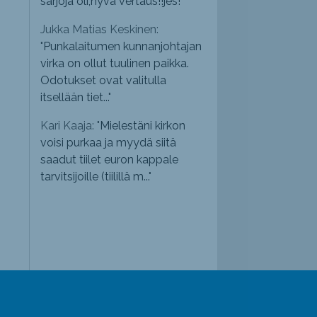
sarjoja oli,hyvä vertaus!!jes!
"
Jukka Matias Keskinen:
"
Punkalaitumen kunnanjohtajan
virka on ollut tuulinen paikka.
Odotukset ovat valitulla
itsellään tiet...
"
Kari Kaaja: "
Mielestäni kirkon
voisi purkaa ja myydä siitä
saadut tiilet euron kappale
tarvitsijoille (tiilillä m...
"