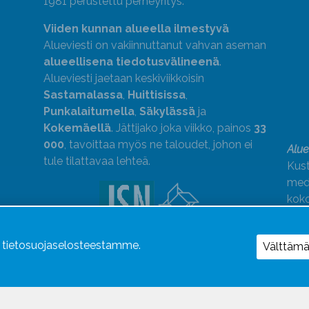
1981 perustettu perheyritys.
Viiden kunnan alueella ilmestyvä
Alueviesti on vakiinnuttanut vahvan aseman
alueellisena tiedotusvälineenä
.
Alueviesti jaetaan keskiviikkoisin
Sastamalassa
,
Huittisissa
,
Punkalaitumella
,
Säkylässä
ja
Kokemäellä
. Jättijako joka viikko, painos
33
000
, tavoittaa myös ne taloudet, johon ei
Alue
tule tilattavaa lehteä.
Kust
medi
kok
Alue
ä tietosuojaselosteestamme.
Uutismedian Liiton jäsen. Noudatamme
Välttäm
JSN:n ohjeita.