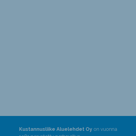
Kustannusliike Aluelehdet Oy
on vuonna