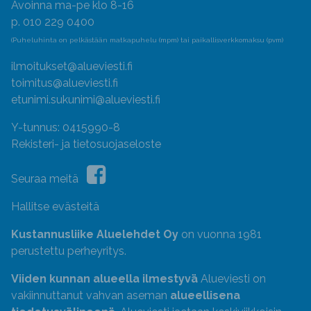
Avoinna ma-pe klo 8-16
p. 010 229 0400
(Puheluhinta on pelkästään matkapuhelu (mpm) tai paikallisverkkomaksu (pvm)
ilmoitukset@alueviesti.fi
toimitus@alueviesti.fi
etunimi.sukunimi@alueviesti.fi
Y-tunnus: 0415990-8
Rekisteri- ja tietosuojaseloste
Seuraa meitä
Hallitse evästeitä
Kustannusliike Aluelehdet Oy
on vuonna 1981
perustettu perheyritys.
Viiden kunnan alueella ilmestyvä
Alueviesti on
vakiinnuttanut vahvan aseman
alueellisena