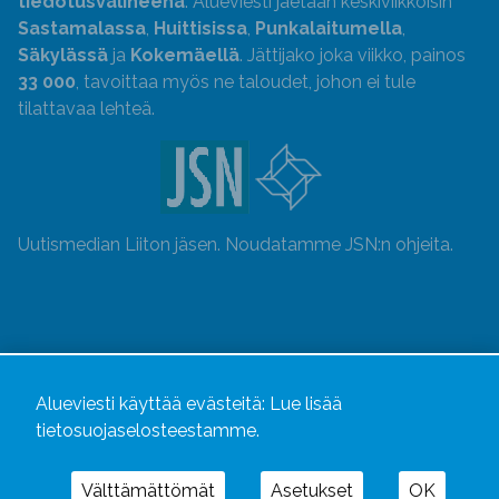
tiedotusvälineenä
. Alueviesti jaetaan keskiviikkoisin
Sastamalassa
,
Huittisissa
,
Punkalaitumella
,
Säkylässä
ja
Kokemäellä
. Jättijako joka viikko, painos
33 000
, tavoittaa myös ne taloudet, johon ei tule
tilattavaa lehteä.
Uutismedian Liiton jäsen. Noudatamme JSN:n ohjeita.
Alueviesti käyttää evästeitä:
Lue lisää
tietosuojaselosteestamme.
Välttämättömät
Asetukset
OK