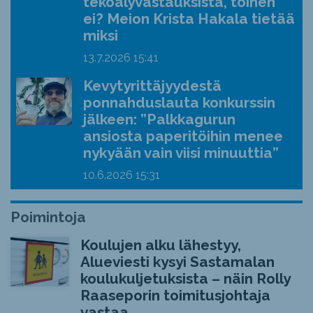
tekoälyvastauksista, toinen
ei? Meion Krista Hakala tietää
miksi
13.7.2026
15:41
Kevytyrittäjyydestä
ponnahduslauta konkurssin
jälkeen: ”Palkkagurun
ansiosta paperitöihin menee
nykyään vain viisi minuuttia”
10.6.2026
15:31
Poimintoja
Koulujen alku lähestyy,
Alueviesti kysyi Sastamalan
koulukuljetuksista – näin Rolly
Raaseporin toimitusjohtaja
vastaa