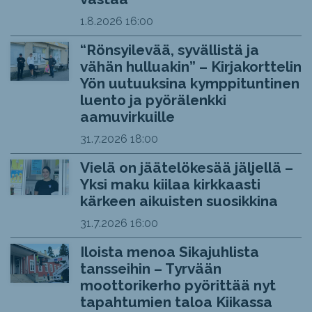
1.8.2026
16:00
“Rönsyilevää, syvällistä ja
vähän hulluakin” – Kirjakorttelin
Yön uutuuksina kymppituntinen
luento ja pyörälenkki
aamuvirkuille
31.7.2026
18:00
Vielä on jäätelökesää jäljellä –
Yksi maku kiilaa kirkkaasti
kärkeen aikuisten suosikkina
31.7.2026
16:00
Iloista menoa Sikajuhlista
tansseihin – Tyrvään
moottorikerho pyörittää nyt
tapahtumien taloa Kiikassa