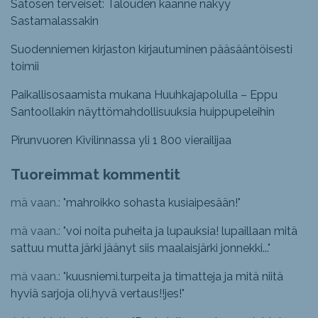
Satosen terveiset: Talouden käänne näkyy
Sastamalassakin
Suodenniemen kirjaston kirjautuminen pääsääntöisesti
toimii
Paikallisosaamista mukana Huuhkajapolulla – Eppu
Santoollakin näyttömahdollisuuksia huippupeleihin
Pirunvuoren Kivilinnassa yli 1 800 vierailijaa
Tuoreimmat kommentit
mä vaan.: "
mahroikko sohasta kusiaipesään!
"
mä vaan.: "
voi noita puheita ja lupauksia! lupaillaan mitä
sattuu mutta järki jäänyt siis maalaisjärki jonnekki...
"
mä vaan.: "
kuusniemi.turpeita ja timatteja ja mitä niitä
hyviä sarjoja oli,hyvä vertaus!!jes!
"