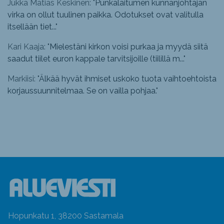
Jukka Matias Keskinen: "
Punkalaitumen kunnanjohtajan
virka on ollut tuulinen paikka. Odotukset ovat valitulla
itsellään tiet...
"
Kari Kaaja: "
Mielestäni kirkon voisi purkaa ja myydä siitä
saadut tiilet euron kappale tarvitsijoille (tiilillä m...
"
Markiisi: "
Älkää hyvät ihmiset uskoko tuota vaihtoehtoista
korjaussuunnitelmaa. Se on vailla pohjaa.
"
Hopunkatu 1, 38200 Sastamala