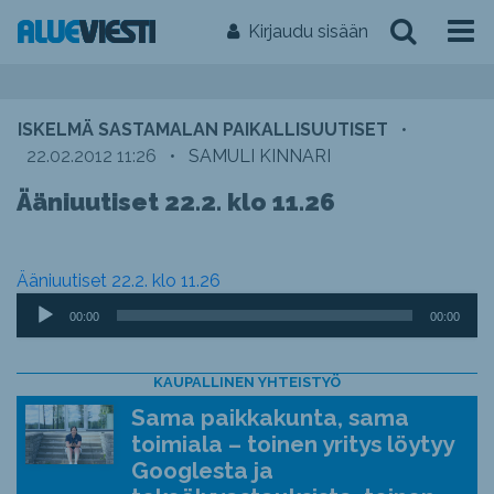
Kirjaudu sisään
ISKELMÄ SASTAMALAN PAIKALLISUUTISET
•
22.02.2012 11:26
•
SAMULI KINNARI
Ääniuutiset 22.2. klo 11.26
Ääniuutiset 22.2. klo 11.26
Äänitoistin
00:00
00:00
KAUPALLINEN YHTEISTYÖ
Sama paikkakunta, sama
toimiala – toinen yritys löytyy
Googlesta ja