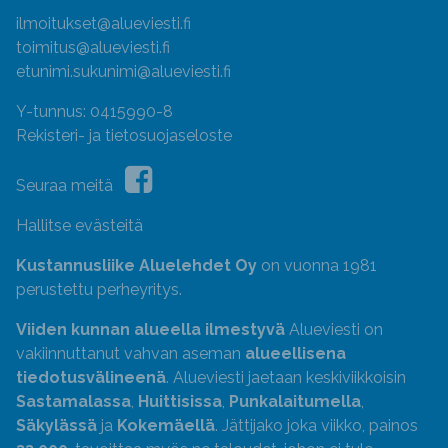
ilmoitukset@alueviesti.fi
toimitus@alueviesti.fi
etunimi.sukunimi@alueviesti.fi
Y-tunnus: 0415990-8
Rekisteri- ja tietosuojaseloste
Seuraa meitä
Hallitse evästeitä
Kustannusliike Aluelehdet Oy
on vuonna 1981
perustettu perheyritys.
Viiden kunnan alueella ilmestyvä
Alueviesti on
vakiinnuttanut vahvan aseman
alueellisena
tiedotusvälineenä
. Alueviesti jaetaan keskiviikkoisin
Sastamalassa
,
Huittisissa
,
Punkalaitumella
,
Säkylässä
ja
Kokemäellä
. Jättijako joka viikko, painos