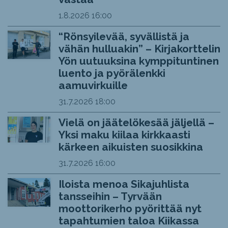
1.8.2026
16:00
“Rönsyilevää, syvällistä ja
vähän hulluakin” – Kirjakorttelin
Yön uutuuksina kymppituntinen
luento ja pyörälenkki
aamuvirkuille
31.7.2026
18:00
Vielä on jäätelökesää jäljellä –
Yksi maku kiilaa kirkkaasti
kärkeen aikuisten suosikkina
31.7.2026
16:00
Iloista menoa Sikajuhlista
tansseihin – Tyrvään
moottorikerho pyörittää nyt
tapahtumien taloa Kiikassa