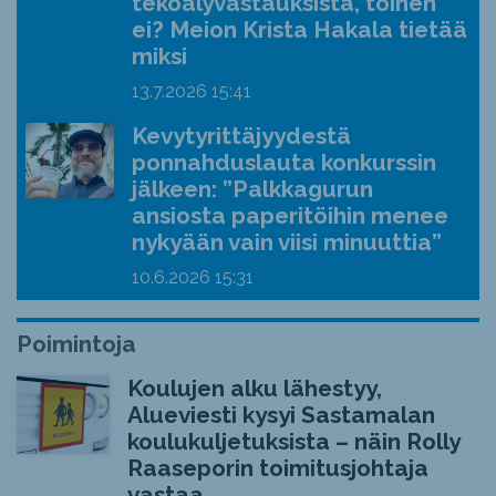
tekoälyvastauksista, toinen
ei? Meion Krista Hakala tietää
miksi
13.7.2026
15:41
Kevytyrittäjyydestä
ponnahduslauta konkurssin
jälkeen: ”Palkkagurun
ansiosta paperitöihin menee
nykyään vain viisi minuuttia”
10.6.2026
15:31
Poimintoja
Koulujen alku lähestyy,
Alueviesti kysyi Sastamalan
koulukuljetuksista – näin Rolly
Raaseporin toimitusjohtaja
vastaa