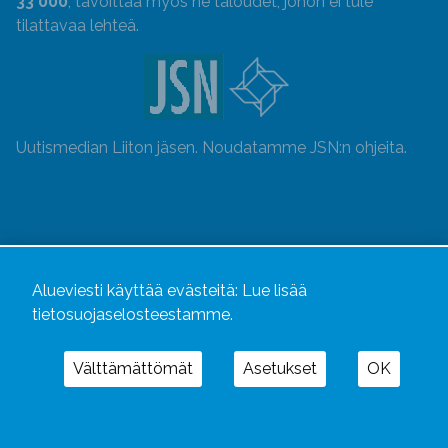
33 000
, tavoittaa myös ne taloudet, johon ei tule
tilattavaa lehteä.
Uutismedian Liiton jäsen. Noudatamme JSN:n ohjeita.
Alueviesti käyttää evästeitä:
Lue lisää
tietosuojaselosteestamme.
Välttämättömät
Asetukset
OK
Alueviesti
ja
alueviesti.fi
ovat osa Kustannusliike