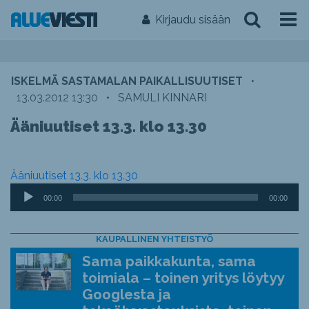
Kirjaudu sisään
ISKELMÄ SASTAMALAN PAIKALLISUUTISET
•
13.03.2012 13:30
•
SAMULI KINNARI
Ääniuutiset 13.3. klo 13.30
Ääniuutiset 13.3. klo 13.30
Äänitoistin
00:00
00:00
KAUPALLINEN YHTEISTYÖ
Sama paikkakunta, sama
toimiala – toinen yritys löytyy
Googlesta ja