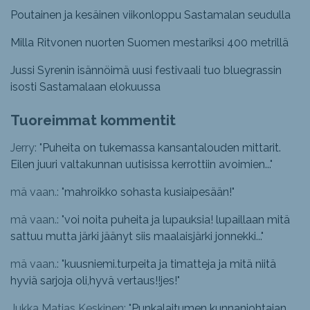
Poutainen ja kesäinen viikonloppu Sastamalan seudulla
Milla Ritvonen nuorten Suomen mestariksi 400 metrillä
Jussi Syrenin isännöimä uusi festivaali tuo bluegrassin
isosti Sastamalaan elokuussa
Tuoreimmat kommentit
Jerry: "
Puheita on tukemassa kansantalouden mittarit.
Eilen juuri valtakunnan uutisissa kerrottiin avoimien...
"
mä vaan.: "
mahroikko sohasta kusiaipesään!
"
mä vaan.: "
voi noita puheita ja lupauksia! lupaillaan mitä
sattuu mutta järki jäänyt siis maalaisjärki jonnekki...
"
mä vaan.: "
kuusniemi.turpeita ja timatteja ja mitä niitä
hyviä sarjoja oli,hyvä vertaus!!jes!
"
Jukka Matias Keskinen: "
Punkalaitumen kunnanjohtajan