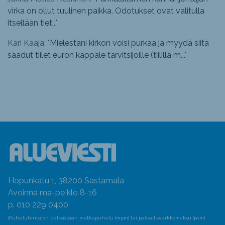
virka on ollut tuulinen paikka. Odotukset ovat valitulla
itsellään tiet...
"
Kari Kaaja: "
Mielestäni kirkon voisi purkaa ja myydä siitä
saadut tiilet euron kappale tarvitsijoille (tiilillä m...
"
Hopunkatu 1, 38200 Sastamala
Avoinna ma-pe klo 8-16
p. 010 229 0400
(Puheluhinta on pelkästään matkapuhelu (mpm) tai paikallisverkkomaksu (pvm)