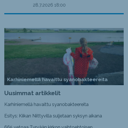
28.7.2026
18:00
Karhiniemellä havaittu syanobakteereita
Uusimmat artikkelit
Karhiniemellä havaittu syanobakteereita
Esitys: Kiikan Niittyvilla suljetaan syksyn aikana
665 vetoaa Tyrvään kirkon vaihtoehtoisen