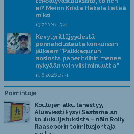
tekoälyvastauksista, toinen
ei? Meion Krista Hakala tietää
miksi
13.7.2026
15:41
Kevytyrittäjyydestä
ponnahduslauta konkurssin
jälkeen: ”Palkkagurun
ansiosta paperitöihin menee
nykyään vain viisi minuuttia”
10.6.2026
15:31
Poimintoja
Koulujen alku lähestyy,
Alueviesti kysyi Sastamalan
koulukuljetuksista – näin Rolly
Raaseporin toimitusjohtaja
vastaa