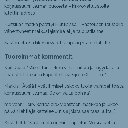
korjaussuunnitelman puolesta – kirkkovaltuustolle
jätettiin adressi
Huitsikan matka päättyi Huittisissa – Päätöksen taustalla
vähentyneet matkustajamäärät ja taloustilanne
Sastamalassa liikennevalot kaupungintalon lähelle
Tuoreimmat kommentit
Kari Kaaja: "
Mielestäni kirkon voisi purkaa ja myydä siitä
saadut tiilet euron kappale tarvitsijoille (tiilillä m...
"
Markiisi: "
Älkää hyvät ihmiset uskoko tuota vaihtoehtoista
korjaussuunnitelmaa. Se on vailla pohjaa.
"
mä vaan.: "
jerry kertaa ala/yläasteen matikkaa ja lukee
päivän lehtiä ja kattelee uutisia joista saa taas uutta...
"
Kirsti Lahti: "
Sastamala on niin laaja alue. Voisi aluetta