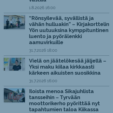
1.8.2026
16:00
“Rönsyilevää, syvällistä ja
vähän hulluakin” – Kirjakorttelin
Yön uutuuksina kymppituntinen
luento ja pyörälenkki
aamuvirkuille
31.7.2026
18:00
Vielä on jäätelökesää jäljellä –
Yksi maku kiilaa kirkkaasti
kärkeen aikuisten suosikkina
31.7.2026
16:00
Iloista menoa Sikajuhlista
tansseihin – Tyrvään
moottorikerho pyörittää nyt
tapahtumien taloa Kiikassa