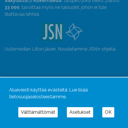
Säkylässä
ja
Kokemäellä
. Jättijako joka viikko, painos
33 000
, tavoittaa myös ne taloudet, johon ei tule
tilattavaa lehteä.
Uutismedian Liiton jäsen. Noudatamme JSN:n ohjeita.
Alueviesti käyttää evästeitä:
Lue lisää
tietosuojaselosteestamme.
Välttämättömät
Asetukset
OK