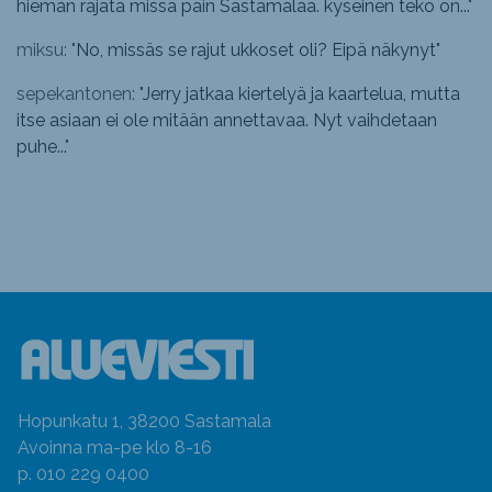
hieman rajata missä päin Sastamalaa. kyseinen teko on...
"
miksu: "
No, missäs se rajut ukkoset oli? Eipä näkynyt
"
sepekantonen: "
Jerry jatkaa kiertelyä ja kaartelua, mutta
itse asiaan ei ole mitään annettavaa. Nyt vaihdetaan
puhe...
"
Hopunkatu 1, 38200 Sastamala
Avoinna ma-pe klo 8-16
p. 010 229 0400