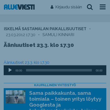
Kirjaudu sisään
ISKELMÄ SASTAMALAN PAIKALLISUUTISET
•
23.03.2012 17:30
•
SAMULI KINNARI
Ääniuutiset 23.3. klo 17.30
Ääniuutiset 23.3. klo 17.30
Äänitoistin
00:00
00:00
KAUPALLINEN YHTEISTYÖ
Sama paikkakunta, sama
toimiala – toinen yritys löytyy
Googlesta ja