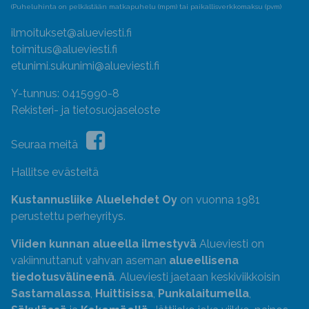
(Puheluhinta on pelkästään matkapuhelu (mpm) tai paikallisverkkomaksu (pvm)
ilmoitukset@alueviesti.fi
toimitus@alueviesti.fi
etunimi.sukunimi@alueviesti.fi
Y-tunnus: 0415990-8
Rekisteri- ja tietosuojaseloste
Seuraa meitä
Hallitse evästeitä
Kustannusliike Aluelehdet Oy
on vuonna 1981
perustettu perheyritys.
Viiden kunnan alueella ilmestyvä
Alueviesti on
vakiinnuttanut vahvan aseman
alueellisena
tiedotusvälineenä
. Alueviesti jaetaan keskiviikkoisin
Sastamalassa
,
Huittisissa
,
Punkalaitumella
,