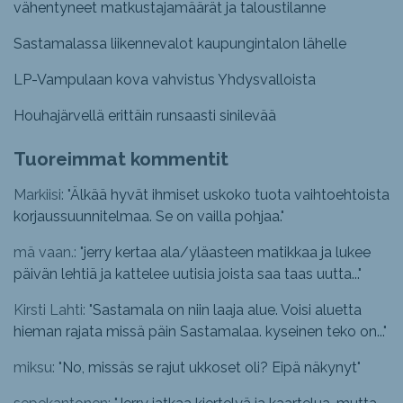
vähentyneet matkustajamäärät ja taloustilanne
Sastamalassa liikennevalot kaupungintalon lähelle
LP-Vampulaan kova vahvistus Yhdysvalloista
Houhajärvellä erittäin runsaasti sinilevää
Tuoreimmat kommentit
Markiisi: "
Älkää hyvät ihmiset uskoko tuota vaihtoehtoista
korjaussuunnitelmaa. Se on vailla pohjaa.
"
mä vaan.: "
jerry kertaa ala/yläasteen matikkaa ja lukee
päivän lehtiä ja kattelee uutisia joista saa taas uutta...
"
Kirsti Lahti: "
Sastamala on niin laaja alue. Voisi aluetta
hieman rajata missä päin Sastamalaa. kyseinen teko on...
"
miksu: "
No, missäs se rajut ukkoset oli? Eipä näkynyt
"