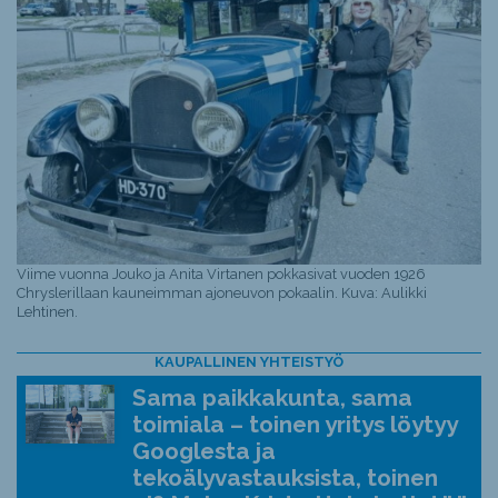
Viime vuonna Jouko ja Anita Virtanen pokkasivat vuoden 1926
Chryslerillaan kauneimman ajoneuvon pokaalin. Kuva: Aulikki
Lehtinen.
KAUPALLINEN YHTEISTYÖ
Sama paikkakunta, sama
toimiala – toinen yritys löytyy
Googlesta ja
tekoälyvastauksista, toinen