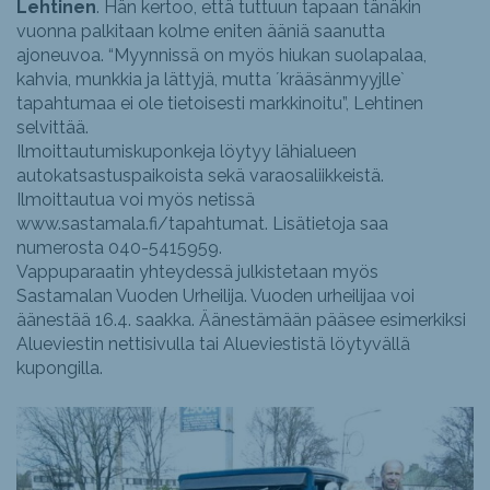
Lehtinen
. Hän kertoo, että tuttuun tapaan tänäkin
vuonna palkitaan kolme eniten ääniä saanutta
ajoneuvoa. “Myynnissä on myös hiukan suolapalaa,
kahvia, munkkia ja lättyjä, mutta ´krääsänmyyjlle`
tapahtumaa ei ole tietoisesti markkinoitu”, Lehtinen
selvittää.
Ilmoittautumiskuponkeja löytyy lähialueen
autokatsastuspaikoista sekä varaosaliikkeistä.
Ilmoittautua voi myös netissä
www.sastamala.fi/tapahtumat. Lisätietoja saa
numerosta 040-5415959.
Vappuparaatin yhteydessä julkistetaan myös
Sastamalan Vuoden Urheilija. Vuoden urheilijaa voi
äänestää 16.4. saakka. Äänestämään pääsee esimerkiksi
Alueviestin nettisivulla tai Alueviestistä löytyvällä
kupongilla.