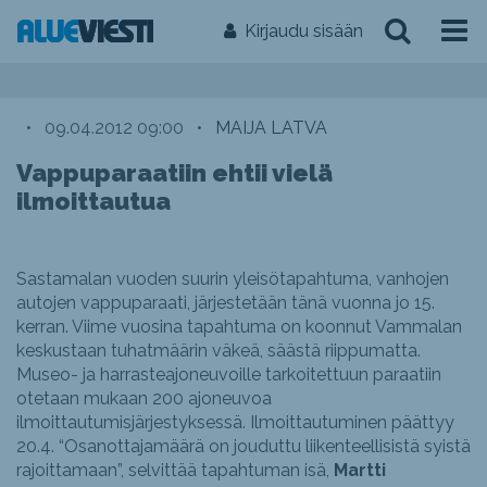
Kirjaudu sisään
•
09.04.2012 09:00
•
MAIJA LATVA
Vappuparaatiin ehtii vielä
ilmoittautua
Sastamalan vuoden suurin yleisötapahtuma, vanhojen
autojen vappuparaati, järjestetään tänä vuonna jo 15.
kerran. Viime vuosina tapahtuma on koonnut Vammalan
keskustaan tuhatmäärin väkeä, säästä riippumatta.
Museo- ja harrasteajoneuvoille tarkoitettuun paraatiin
otetaan mukaan 200 ajoneuvoa
ilmoittautumisjärjestyksessä. Ilmoittautuminen päättyy
20.4. “Osanottajamäärä on jouduttu liikenteellisistä syistä
rajoittamaan”, selvittää tapahtuman isä,
Martti