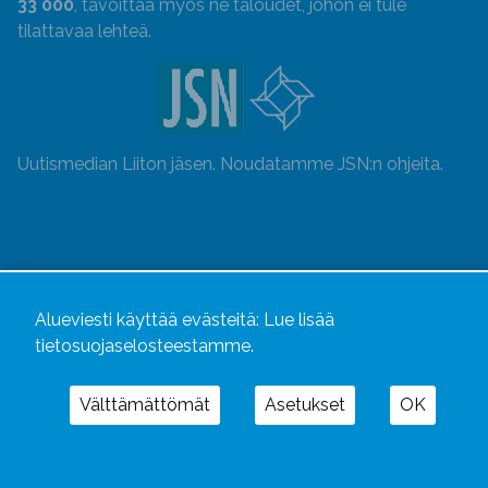
33 000
, tavoittaa myös ne taloudet, johon ei tule
tilattavaa lehteä.
Uutismedian Liiton jäsen. Noudatamme JSN:n ohjeita.
Alueviesti käyttää evästeitä:
Lue lisää
tietosuojaselosteestamme.
Välttämättömät
Asetukset
OK
Alueviesti
ja
alueviesti.fi
ovat osa Kustannusliike