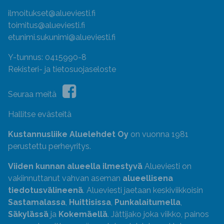
ilmoitukset@alueviesti.fi
toimitus@alueviesti.fi
etunimi.sukunimi@alueviesti.fi
Y-tunnus: 0415990-8
Rekisteri- ja tietosuojaseloste
Seuraa meitä
Hallitse evästeitä
Kustannusliike Aluelehdet Oy
on vuonna 1981
perustettu perheyritys.
Viiden kunnan alueella ilmestyvä
Alueviesti on
vakiinnuttanut vahvan aseman
alueellisena
tiedotusvälineenä
. Alueviesti jaetaan keskiviikkoisin
Sastamalassa
,
Huittisissa
,
Punkalaitumella
,
Säkylässä
ja
Kokemäellä
. Jättijako joka viikko, painos