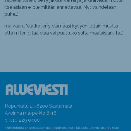
sepekantonen: "
Jerry jatkaa kiertelyä ja kaartelua, mutta
itse asiaan ei ole mitään annettavaa. Nyt vaihdetaan
puhe...
"
mä vaan.: "
elätkö jerry elämääsi kysyen joltain muulta
että miten pitää elää vai puuttuko sulta maalaisjärki ta...
"
Hopunkatu 1, 38200 Sastamala
Avoinna ma-pe klo 8-16
p. 010 229 0400
(Puheluhinta on pelkästään matkapuhelu (mpm) tai paikallisverkkomaksu (pvm)