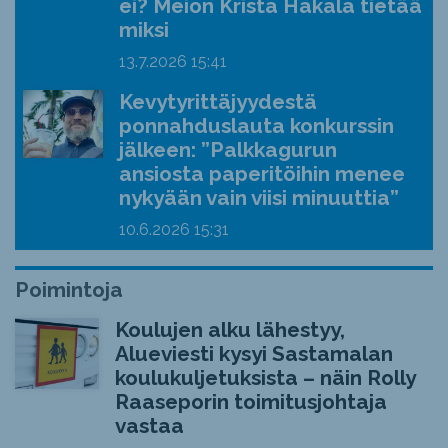
ei? Meion Krista Hakala tietää
miksi
13.7.2026
15:41
Kevytyrittäjyydestä
ponnahduslauta konkurssin
jälkeen: ”Palkkagurun
ansiosta paperitöihin menee
nykyään vain viisi minuuttia”
10.6.2026
15:31
Poimintoja
Koulujen alku lähestyy,
Alueviesti kysyi Sastamalan
koulukuljetuksista – näin Rolly
Raaseporin toimitusjohtaja
vastaa