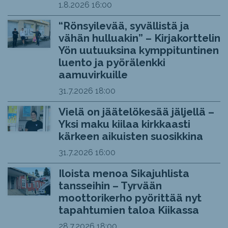
1.8.2026
16:00
“Rönsyilevää, syvällistä ja
vähän hulluakin” – Kirjakorttelin
Yön uutuuksina kymppituntinen
luento ja pyörälenkki
aamuvirkuille
31.7.2026
18:00
Vielä on jäätelökesää jäljellä –
Yksi maku kiilaa kirkkaasti
kärkeen aikuisten suosikkina
31.7.2026
16:00
Iloista menoa Sikajuhlista
tansseihin – Tyrvään
moottorikerho pyörittää nyt
tapahtumien taloa Kiikassa
28.7.2026
18:00