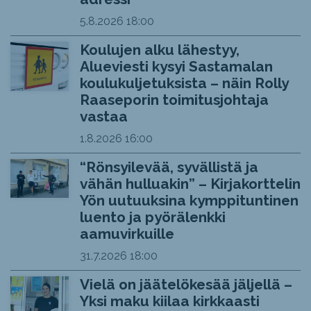
5.8.2026
18:00
Koulujen alku lähestyy,
Alueviesti kysyi Sastamalan
koulukuljetuksista – näin Rolly
Raaseporin toimitusjohtaja
vastaa
1.8.2026
16:00
“Rönsyilevää, syvällistä ja
vähän hulluakin” – Kirjakorttelin
Yön uutuuksina kymppituntinen
luento ja pyörälenkki
aamuvirkuille
31.7.2026
18:00
Vielä on jäätelökesää jäljellä –
Yksi maku kiilaa kirkkaasti