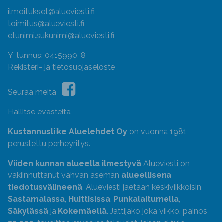
ilmoitukset@alueviesti.fi
toimitus@alueviesti.fi
etunimi.sukunimi@alueviesti.fi
Y-tunnus: 0415990-8
Rekisteri- ja tietosuojaseloste
Seuraa meitä
Hallitse evästeitä
Kustannusliike Aluelehdet Oy
on vuonna 1981
perustettu perheyritys.
Viiden kunnan alueella ilmestyvä
Alueviesti on
vakiinnuttanut vahvan aseman
alueellisena
tiedotusvälineenä
. Alueviesti jaetaan keskiviikkoisin
Sastamalassa
,
Huittisissa
,
Punkalaitumella
,
Säkylässä
ja
Kokemäellä
. Jättijako joka viikko, painos