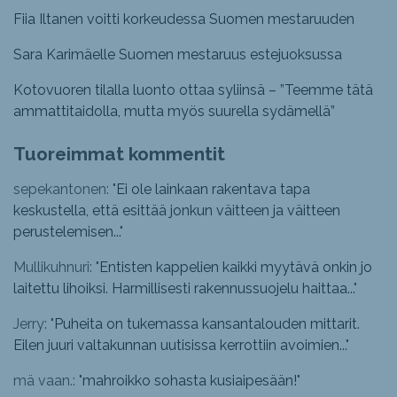
Fiia Iltanen voitti korkeudessa Suomen mestaruuden
Sara Karimäelle Suomen mestaruus estejuoksussa
Kotovuoren tilalla luonto ottaa syliinsä – ”Teemme tätä
ammattitaidolla, mutta myös suurella sydämellä”
Tuoreimmat kommentit
sepekantonen: "
Ei ole lainkaan rakentava tapa
keskustella, että esittää jonkun väitteen ja väitteen
perustelemisen...
"
Mullikuhnuri: "
Entisten kappelien kaikki myytävä onkin jo
laitettu lihoiksi. Harmillisesti rakennussuojelu haittaa...
"
Jerry: "
Puheita on tukemassa kansantalouden mittarit.
Eilen juuri valtakunnan uutisissa kerrottiin avoimien...
"
mä vaan.: "
mahroikko sohasta kusiaipesään!
"