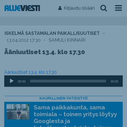
Kirjaudu sisään
ISKELMÄ SASTAMALAN PAIKALLISUUTISET
•
13.04.2012 17:30
•
SAMULI KINNARI
Ääniuutiset 13.4. klo 17.30
Ääniuutiset 13.4. klo 17.30
Äänitoistin
00:00
00:00
KAUPALLINEN YHTEISTYÖ
Sama paikkakunta, sama
toimiala – toinen yritys löytyy
Googlesta ja