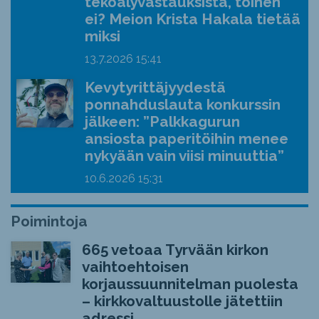
tekoälyvastauksista, toinen
ei? Meion Krista Hakala tietää
miksi
13.7.2026
15:41
Kevytyrittäjyydestä
ponnahduslauta konkurssin
jälkeen: ”Palkkagurun
ansiosta paperitöihin menee
nykyään vain viisi minuuttia”
10.6.2026
15:31
Poimintoja
665 vetoaa Tyrvään kirkon
vaihtoehtoisen
korjaussuunnitelman puolesta
– kirkkovaltuustolle jätettiin
adressi