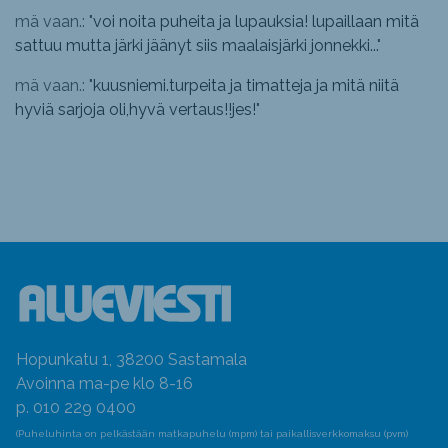
mä vaan.: "
voi noita puheita ja lupauksia! lupaillaan mitä
sattuu mutta järki jäänyt siis maalaisjärki jonnekki...
"
mä vaan.: "
kuusniemi.turpeita ja timatteja ja mitä niitä
hyviä sarjoja oli,hyvä vertaus!!jes!
"
Hopunkatu 1, 38200 Sastamala
Avoinna ma-pe klo 8-16
p. 010 229 0400
(Puheluhinta on pelkästään matkapuhelu (mpm) tai paikallisverkkomaksu (pvm)