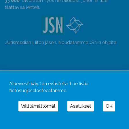
33 000
, tavoittaa myös ne taloudet, johon ei tule
tilattavaa lehteä.
Uutismedian Liiton jäsen. Noudatamme JSN:n ohjeita.
Alueviesti käyttää evästeitä:
Lue lisää
tietosuojaselosteestamme.
Välttämättömät
Asetukset
OK
Alueviesti
ja
alueviesti.fi
ovat osa Kustannusliike