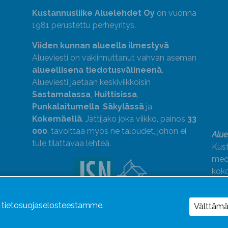
Kustannusliike Aluelehdet Oy
on vuonna
1981 perustettu perheyritys.
Viiden kunnan alueella ilmestyvä
Alueviesti on vakiinnuttanut vahvan aseman
alueellisena tiedotusvälineenä
.
Alueviesti jaetaan keskiviikkoisin
Sastamalassa
,
Huittisissa
,
Punkalaitumella
,
Säkylässä
ja
Kokemäellä
. Jättijako joka viikko, painos
33
000
, tavoittaa myös ne taloudet, johon ei
Alue
tule tilattavaa lehteä.
Kust
medi
kok
Alue
ä tietosuojaselosteestamme.
Uutismedian Liiton jäsen. Noudatamme
Välttäm
JSN:n ohjeita.