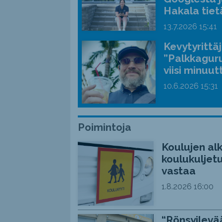
Hakala tiet
13.7.2026
15:41
Kevytyrittä
”Palkkaguru
viisi minuut
10.6.2026
15:31
Poimintoja
Koulujen alk
koulukuljetu
vastaa
1.8.2026
16:00
“Rönsyilevää