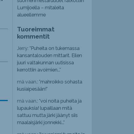
suomenmestaruudet ratkottiin
Lumijoella – mitaleita
alueellemme
Tuoreimmat
kommentit
Jerry: "
Puheita on tukemassa
kansantalouden mittarit. Eilen
juuri valtakunnan uutisissa
kerrottiin avoimien...
"
mä vaan.: "
mahroikko sohasta
kusiaipesään!
"
mä vaan.: "
voi noita puheita ja
lupauksia! lupaillaan mitä
sattuu mutta järki jäänyt siis
maalaisjärki jonnekki...
"