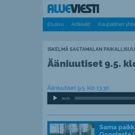
Etusivu
Artikkelit
Kaupallinen yhte
ISKELMÄ SASTAMALAN PAIKALLISUU
Ääniuutiset 9.5. kl
Ääniuutiset 9.5. klo 13.30
Äänitoistin
00:00
Sama paikka
Googlesta j