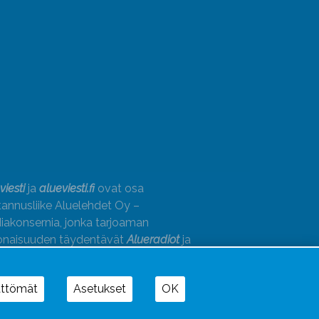
viesti
ja
alueviesti.fi
ovat osa
annusliike Aluelehdet Oy –
akonsernia, jonka tarjoaman
onaisuuden täydentävät
Alueradiot
ja
paino
ättömät
Asetukset
OK