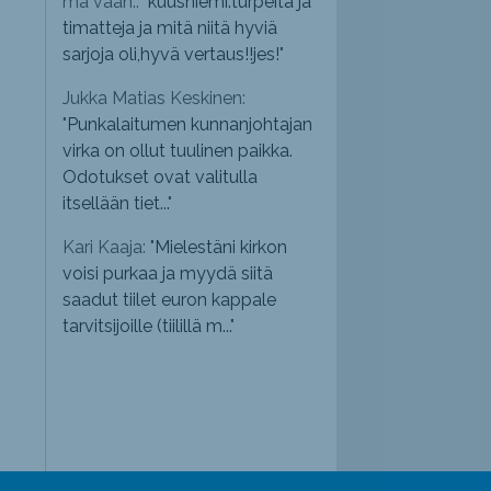
mä vaan.: "
kuusniemi.turpeita ja
timatteja ja mitä niitä hyviä
sarjoja oli,hyvä vertaus!!jes!
"
Jukka Matias Keskinen:
"
Punkalaitumen kunnanjohtajan
virka on ollut tuulinen paikka.
Odotukset ovat valitulla
itsellään tiet...
"
Kari Kaaja: "
Mielestäni kirkon
voisi purkaa ja myydä siitä
saadut tiilet euron kappale
tarvitsijoille (tiilillä m...
"