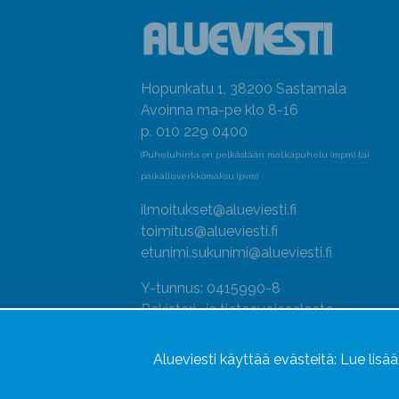
Hopunkatu 1, 38200 Sastamala
Avoinna ma-pe klo 8-16
p. 010 229 0400
(Puheluhinta on pelkästään matkapuhelu (mpm) tai
paikallisverkkomaksu (pvm)
ilmoitukset@alueviesti.fi
toimitus@alueviesti.fi
etunimi.sukunimi@alueviesti.fi
Y-tunnus: 0415990-8
Rekisteri- ja tietosuojaseloste
Seuraa meitä
Alueviesti käyttää evästeitä:
Lue lisä
Hallitse evästeitä