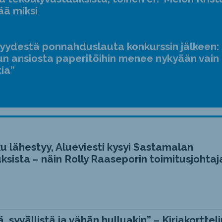
ääne
ää miksi
suur
ja
jyydestä ponnahduslauta konkurssin jälkeen:
pien
n ansiosta paperitöihin menee nykyään vain
tia”
u lähestyy, Alueviesti kysyi Sastamalan
ksista – näin Rolly Raaseporin toimitusjohtaj
, syvällistä ja vähän hulluakin” – Kirjakortteli