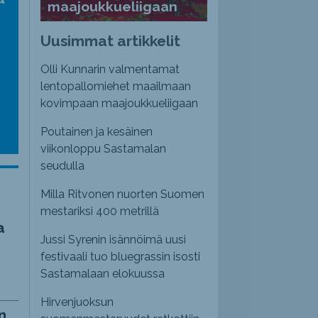
maajoukkueliigaan
nvoimakkuutta
emmaksi
Uusimmat artikkelit
emmäksi.
Olli Kunnarin valmentamat
lentopallomiehet maailmaan
kovimpaan maajoukkueliigaan
Poutainen ja kesäinen
viikonloppu Sastamalan
seudulla
Milla Ritvonen nuorten Suomen
mestariksi 400 metrillä
a
Jussi Syrenin isännöimä uusi
festivaali tuo bluegrassin isosti
Sastamalaan elokuussa
Hirvenjuoksun
n