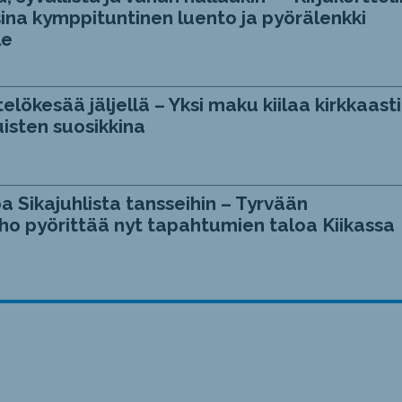
ina kymppituntinen luento ja pyörälenkki
le
telökesää jäljellä – Yksi maku kiilaa kirkkaasti
isten suosikkina
a Sikajuhlista tansseihin – Tyrvään
ho pyörittää nyt tapahtumien taloa Kiikassa