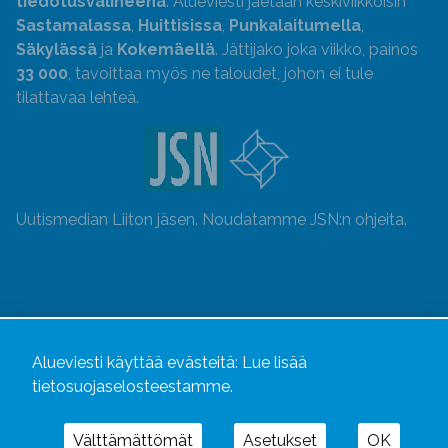
tiedotusvälineenä
. Alueviesti jaetaan keskiviikkoisin
Sastamalassa
,
Huittisissa
,
Punkalaitumella
,
Säkylässä
ja
Kokemäellä
. Jättijako joka viikko, painos
33 000
, tavoittaa myös ne taloudet, johon ei tule
tilattavaa lehteä.
Uutismedian Liiton jäsen. Noudatamme JSN:n ohjeita.
Alueviesti käyttää evästeitä:
Lue lisää
tietosuojaselosteestamme.
Välttämättömät
Asetukset
OK