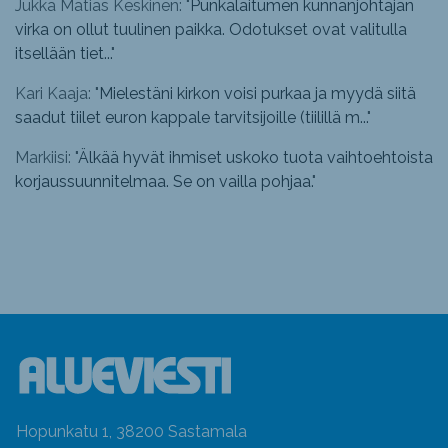
Jukka Matias Keskinen: "
Punkalaitumen kunnanjohtajan
virka on ollut tuulinen paikka. Odotukset ovat valitulla
itsellään tiet...
"
Kari Kaaja: "
Mielestäni kirkon voisi purkaa ja myydä siitä
saadut tiilet euron kappale tarvitsijoille (tiilillä m...
"
Markiisi: "
Älkää hyvät ihmiset uskoko tuota vaihtoehtoista
korjaussuunnitelmaa. Se on vailla pohjaa.
"
Hopunkatu 1, 38200 Sastamala