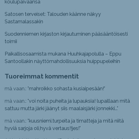
koulupäiväänsä
Satosen terveiset: Talouden käänne näkyy
Sastamalassakin
Suodenniemen kirjaston kirjautuminen pääsääntöisesti
toimii
Paikallisosaamista mukana Huuhkajapolulla – Eppu
Santoollakin näyttömahdollisuuksia huippupeleihin
Tuoreimmat kommentit
mä vaan.: "
mahroikko sohasta kusiaipesään!
"
mä vaan.: "
voi noita puheita ja lupauksia! lupaillaan mitä
sattuu mutta järki jäänyt siis maalaisjärki jonnekki...
"
mä vaan.: "
kuusniemi.turpeita ja timatteja ja mitä niitä
hyviä sarjoja oli,hyvä vertaus!!jes!
"