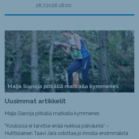
28.7.2026
18:00
Maija Sianoja pitkällä matkalla kymmenes
Uusimmat artikkelit
Maija Sianoja pitkällä matkalla kymmenes
”Koulussa ei tarvitse enää nukkua päiväunia” –
Huittislainen Taavi Järä odottaa jo innolla ensimmäistä