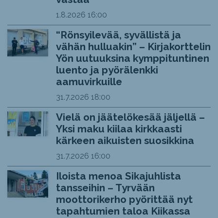
1.8.2026
16:00
“Rönsyilevää, syvällistä ja
vähän hulluakin” – Kirjakorttelin
Yön uutuuksina kymppituntinen
luento ja pyörälenkki
aamuvirkuille
31.7.2026
18:00
Vielä on jäätelökesää jäljellä –
Yksi maku kiilaa kirkkaasti
kärkeen aikuisten suosikkina
31.7.2026
16:00
Iloista menoa Sikajuhlista
tansseihin – Tyrvään
moottorikerho pyörittää nyt
tapahtumien taloa Kiikassa