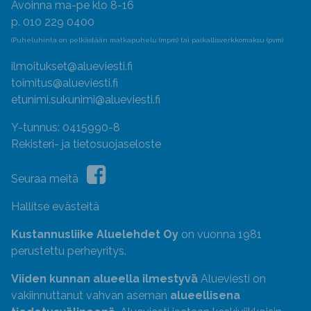
Avoinna ma-pe klo 8-16
p. 010 229 0400
(Puheluhinta on pelkästään matkapuhelu (mpm) tai paikallisverkkomaksu (pvm)
ilmoitukset@alueviesti.fi
toimitus@alueviesti.fi
etunimi.sukunimi@alueviesti.fi
Y-tunnus: 0415990-8
Rekisteri- ja tietosuojaseloste
Seuraa meitä
Hallitse evästeitä
Kustannusliike Aluelehdet Oy
on vuonna 1981
perustettu perheyritys.
Viiden kunnan alueella ilmestyvä
Alueviesti on
vakiinnuttanut vahvan aseman
alueellisena