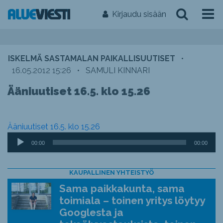
Kirjaudu sisään
ISKELMÄ SASTAMALAN PAIKALLISUUTISET
•
16.05.2012 15:26
•
SAMULI KINNARI
Ääniuutiset 16.5. klo 15.26
Ääniuutiset 16.5. klo 15.26
Äänitoistin
00:00
00:00
KAUPALLINEN YHTEISTYÖ
Sama paikkakunta, sama
toimiala – toinen yritys löytyy
Googlesta ja