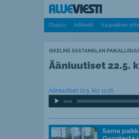
Etusivu
Artikkelit
Kaupallinen yhte
ISKELMÄ SASTAMALAN PAIKALLISUU
Ääniuutiset 22.5. k
Ääniuutiset 22.5. klo 11.26
Äänitoistin
00:00
Sama paikka
Googlesta j