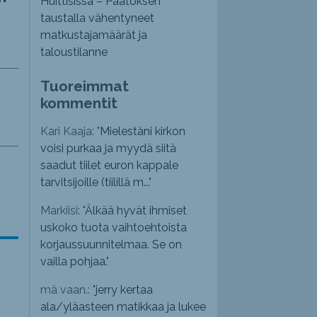
Huittisissa – Päätöksen
taustalla vähentyneet
matkustajamäärät ja
taloustilanne
Tuoreimmat
kommentit
Kari Kaaja: "
Mielestäni kirkon
voisi purkaa ja myydä siitä
saadut tiilet euron kappale
tarvitsijoille (tiilillä m...
"
Markiisi: "
Älkää hyvät ihmiset
uskoko tuota vaihtoehtoista
korjaussuunnitelmaa. Se on
vailla pohjaa.
"
mä vaan.: "
jerry kertaa
ala/yläasteen matikkaa ja lukee