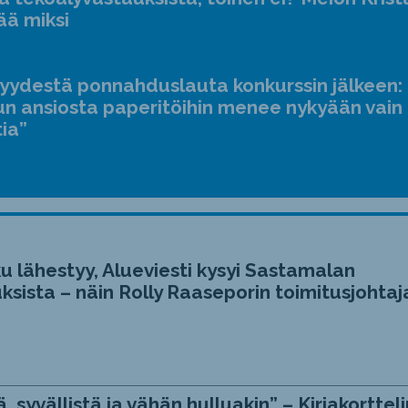
ääne
ää miksi
suur
ja
jyydestä ponnahduslauta konkurssin jälkeen:
pien
n ansiosta paperitöihin menee nykyään vain
tia”
u lähestyy, Alueviesti kysyi Sastamalan
ksista – näin Rolly Raaseporin toimitusjohtaj
, syvällistä ja vähän hulluakin” – Kirjakortteli