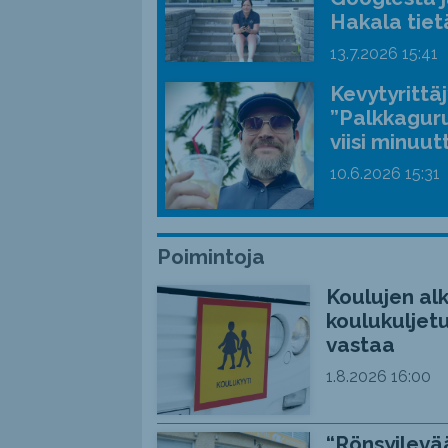
Hakala tiet
13.7.2026
15:41
Kevytyrittä
”Palkkaguru
viisi minuut
10.6.2026
15:31
Poimintoja
Koulujen alk
koulukuljetu
vastaa
1.8.2026
16:00
“Rönsyilevää