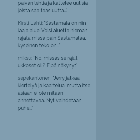
päivän lehtiä ja kattelee uutisia
joista saa taas uutta...
"
Kirsti Lahti: "
Sastamala on niin
laaja alue. Voisi aluetta hieman
rajata missä päin Sastamalaa.
kyseinen teko on...
"
miksu: "
No, missäs se rajut
ukkoset oli? Eipä näkynyt
"
sepekantonen: "
Jerry jatkaa
kiertelyä ja kaartelua, mutta itse
asiaan ei ole mitään
annettavaa. Nyt vaihdetaan
puhe...
"