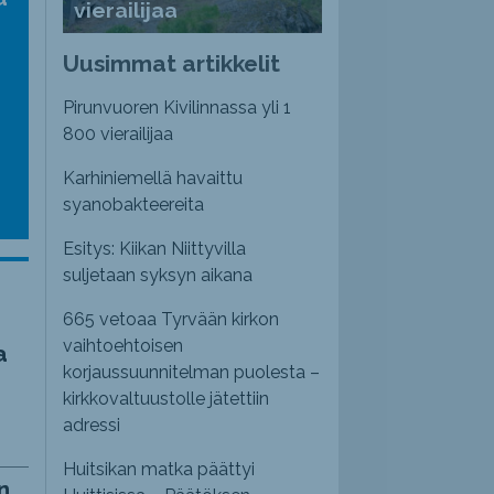
vierailijaa
nvoimakkuutta
emmaksi
Uusimmat artikkelit
emmäksi.
Pirunvuoren Kivilinnassa yli 1
800 vierailijaa
Karhiniemellä havaittu
syanobakteereita
Esitys: Kiikan Niittyvilla
suljetaan syksyn aikana
665 vetoaa Tyrvään kirkon
vaihtoehtoisen
a
korjaussuunnitelman puolesta –
kirkkovaltuustolle jätettiin
adressi
Huitsikan matka päättyi
n