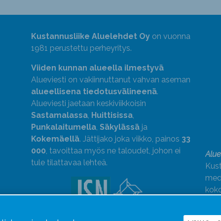
Kustannusliike Aluelehdet Oy
on vuonna
1981 perustettu perheyritys.
Viiden kunnan alueella ilmestyvä
Alueviesti on vakiinnuttanut vahvan aseman
alueellisena tiedotusvälineenä
.
Alueviesti jaetaan keskiviikkoisin
Sastamalassa
,
Huittisissa
,
Punkalaitumella
,
Säkylässä
ja
Kokemäellä
. Jättijako joka viikko, painos
33
000
, tavoittaa myös ne taloudet, johon ei
Alue
tule tilattavaa lehteä.
Kust
medi
kok
Alue