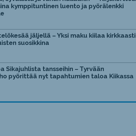
ina kymppituntinen luento ja pyörälenkki
le
telökesää jäljellä – Yksi maku kiilaa kirkkaasti
isten suosikkina
a Sikajuhlista tansseihin – Tyrvään
ho pyörittää nyt tapahtumien taloa Kiikassa