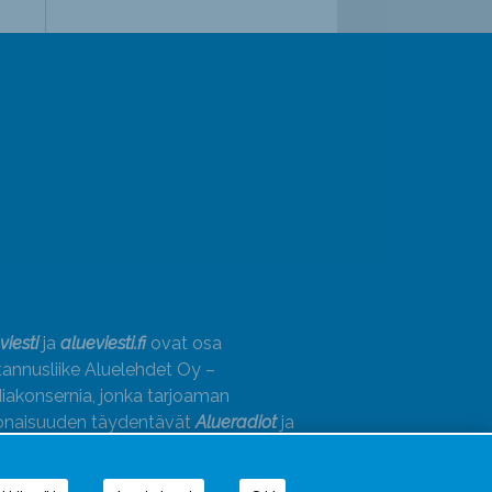
viesti
ja
alueviesti.fi
ovat osa
annusliike Aluelehdet Oy –
akonsernia, jonka tarjoaman
onaisuuden täydentävät
Alueradiot
ja
paino