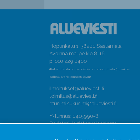
Hopunkatu 1, 38200 Sastamala
Avoinna ma-pe klo 8-16
p. 010 229 0400
(Puheluhinta on pelkästään matkapuhelu (mpm) tai
paikallisverkkomaksu (pvm)
ilmoitukset@alueviesti.fi
toimitus@alueviesti.fi
etunimi.sukunimi@alueviesti.fi
Y-tunnus: 0415990-8
Rekisteri- ja tietosuojaseloste
Seuraa meitä