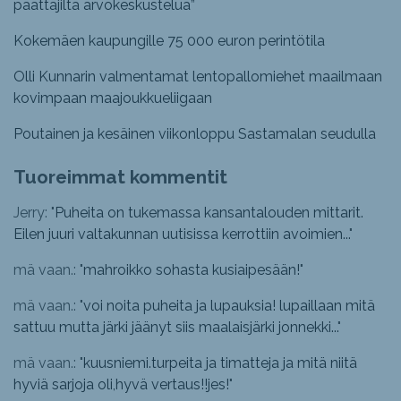
päättäjiltä arvokeskustelua”
Kokemäen kaupungille 75 000 euron perintötila
Olli Kunnarin valmentamat lentopallomiehet maailmaan
kovimpaan maajoukkueliigaan
Poutainen ja kesäinen viikonloppu Sastamalan seudulla
Tuoreimmat kommentit
Jerry: "
Puheita on tukemassa kansantalouden mittarit.
Eilen juuri valtakunnan uutisissa kerrottiin avoimien...
"
mä vaan.: "
mahroikko sohasta kusiaipesään!
"
mä vaan.: "
voi noita puheita ja lupauksia! lupaillaan mitä
sattuu mutta järki jäänyt siis maalaisjärki jonnekki...
"
mä vaan.: "
kuusniemi.turpeita ja timatteja ja mitä niitä
hyviä sarjoja oli,hyvä vertaus!!jes!
"