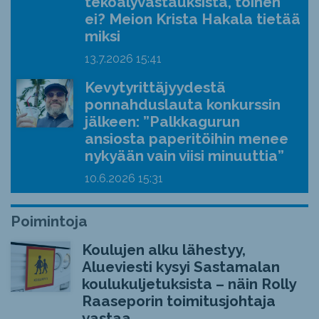
tekoälyvastauksista, toinen
ei? Meion Krista Hakala tietää
miksi
13.7.2026
15:41
Kevytyrittäjyydestä
ponnahduslauta konkurssin
jälkeen: ”Palkkagurun
ansiosta paperitöihin menee
nykyään vain viisi minuuttia”
10.6.2026
15:31
Poimintoja
Koulujen alku lähestyy,
Alueviesti kysyi Sastamalan
koulukuljetuksista – näin Rolly
Raaseporin toimitusjohtaja
vastaa