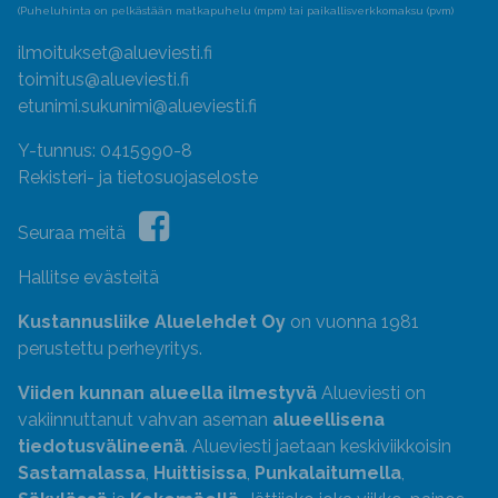
(Puheluhinta on pelkästään matkapuhelu (mpm) tai paikallisverkkomaksu (pvm)
ilmoitukset@alueviesti.fi
toimitus@alueviesti.fi
etunimi.sukunimi@alueviesti.fi
Y-tunnus: 0415990-8
Rekisteri- ja tietosuojaseloste
Seuraa meitä
Hallitse evästeitä
Kustannusliike Aluelehdet Oy
on vuonna 1981
perustettu perheyritys.
Viiden kunnan alueella ilmestyvä
Alueviesti on
vakiinnuttanut vahvan aseman
alueellisena
tiedotusvälineenä
. Alueviesti jaetaan keskiviikkoisin
Sastamalassa
,
Huittisissa
,
Punkalaitumella
,