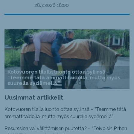
28.7.2026
18:00
Kotovuoren tilalla luonto ottaa syliinsä –
”Teemme tätä ammattitaidolla, mutta myös
suurella sydämellä.”
Uusimmat artikkelit
Kotovuoren tilalla luonto ottaa syliinsä – ”Teemme tätä
ammattitaidolla, mutta myös suurella sydämellä.”
Resurssien vai välittämisen puutetta? – “Toivoisin Pirhan