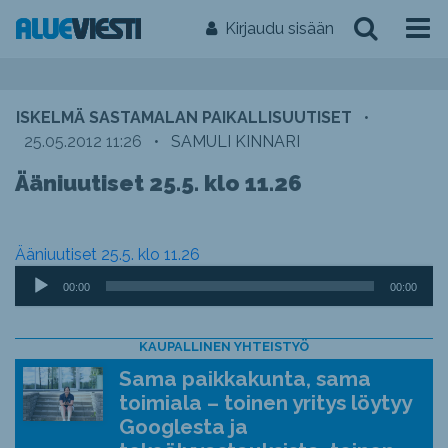
Kirjaudu sisään
ISKELMÄ SASTAMALAN PAIKALLISUUTISET
•
25.05.2012 11:26
•
SAMULI KINNARI
Ääniuutiset 25.5. klo 11.26
Ääniuutiset 25.5. klo 11.26
Äänitoistin
00:00
00:00
KAUPALLINEN YHTEISTYÖ
Sama paikkakunta, sama
toimiala – toinen yritys löytyy
Googlesta ja