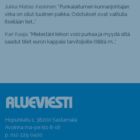
Jukka Matias Keskinen: "
Punkalaitumen kunnanjohtajan
virka on ollut tuulinen paikka. Odotukset ovat valitulla
itsellään tiet...
"
Kari Kaaja: "
Mielestäni kirkon voisi purkaa ja myydä siitä
saadut tiilet euron kappale tarvitsijoille (tiilillä m...
"
Hopunkatu 1, 38200 Sastamala
Avoinna ma-pe klo 8-16
p. 010 229 0400