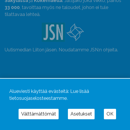
Säkylässä
ja
Kokemäellä
. Jättijako joka viikko, painos
33 000
, tavoittaa myös ne taloudet, johon ei tule
tilattavaa lehteä.
Uutismedian Liiton jäsen. Noudatamme JSN:n ohjeita.
Alueviesti käyttää evästeitä:
Lue lisää
tietosuojaselosteestamme.
Välttämättömät
Asetukset
OK