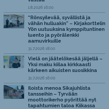
1.8.2026
16:00
“Rönsyilevää, syvällistä ja
vähän hulluakin” – Kirjakorttelin
Yön uutuuksina kymppituntinen
luento ja pyörälenkki
aamuvirkuille
31.7.2026
18:00
Vielä on jäätelökesää jäljellä –
Yksi maku kiilaa kirkkaasti
kärkeen aikuisten suosikkina
31.7.2026
16:00
Iloista menoa Sikajuhlista
tansseihin – Tyrvään
moottorikerho pyörittää nyt
tapahtumien taloa Kiikassa