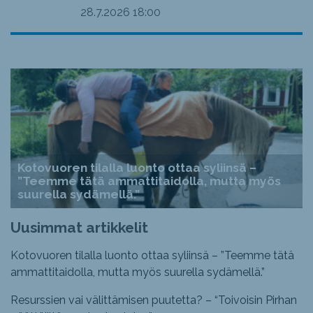
28.7.2026
18:00
Kotovuoren tilalla luonto ottaa syliinsä –
”Teemme tätä ammattitaidolla, mutta myös
suurella sydämellä.”
Uusimmat artikkelit
Kotovuoren tilalla luonto ottaa syliinsä – ”Teemme tätä
ammattitaidolla, mutta myös suurella sydämellä.”
Resurssien vai välittämisen puutetta? – “Toivoisin Pirhan