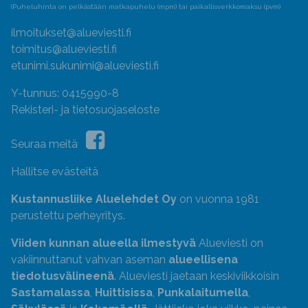
(Puheluhinta on pelkästään matkapuhelu (mpm) tai paikallisverkkomaksu (pvm)
ilmoitukset@alueviesti.fi
toimitus@alueviesti.fi
etunimi.sukunimi@alueviesti.fi
Y-tunnus: 0415990-8
Rekisteri- ja tietosuojaseloste
Seuraa meitä
Hallitse evästeitä
Kustannusliike Aluelehdet Oy
on vuonna 1981
perustettu perheyritys.
Viiden kunnan alueella ilmestyvä
Alueviesti on
vakiinnuttanut vahvan aseman
alueellisena
tiedotusvälineenä
. Alueviesti jaetaan keskiviikkoisin
Sastamalassa
,
Huittisissa
,
Punkalaitumella
,