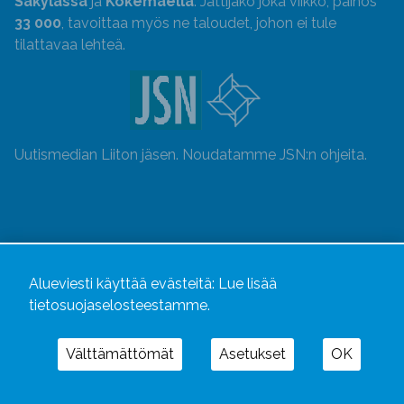
Säkylässä
ja
Kokemäellä
. Jättijako joka viikko, painos
33 000
, tavoittaa myös ne taloudet, johon ei tule
tilattavaa lehteä.
Uutismedian Liiton jäsen. Noudatamme JSN:n ohjeita.
Alueviesti käyttää evästeitä:
Lue lisää
tietosuojaselosteestamme.
Välttämättömät
Asetukset
OK