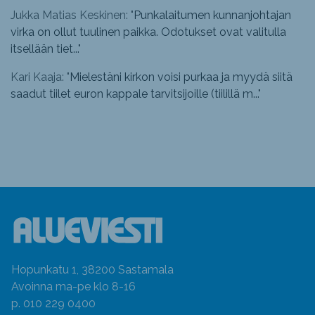
Jukka Matias Keskinen: "
Punkalaitumen kunnanjohtajan
virka on ollut tuulinen paikka. Odotukset ovat valitulla
itsellään tiet...
"
Kari Kaaja: "
Mielestäni kirkon voisi purkaa ja myydä siitä
saadut tiilet euron kappale tarvitsijoille (tiilillä m...
"
Hopunkatu 1, 38200 Sastamala
Avoinna ma-pe klo 8-16
p. 010 229 0400