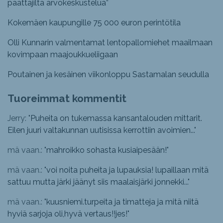
päättäjiltä arvokeskustelua”
Kokemäen kaupungille 75 000 euron perintötila
Olli Kunnarin valmentamat lentopallomiehet maailmaan
kovimpaan maajoukkueliigaan
Poutainen ja kesäinen viikonloppu Sastamalan seudulla
Tuoreimmat kommentit
Jerry: "
Puheita on tukemassa kansantalouden mittarit.
Eilen juuri valtakunnan uutisissa kerrottiin avoimien...
"
mä vaan.: "
mahroikko sohasta kusiaipesään!
"
mä vaan.: "
voi noita puheita ja lupauksia! lupaillaan mitä
sattuu mutta järki jäänyt siis maalaisjärki jonnekki...
"
mä vaan.: "
kuusniemi.turpeita ja timatteja ja mitä niitä
hyviä sarjoja oli,hyvä vertaus!!jes!
"