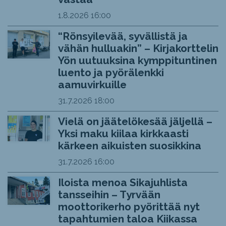
1.8.2026
16:00
“Rönsyilevää, syvällistä ja
vähän hulluakin” – Kirjakorttelin
Yön uutuuksina kymppituntinen
luento ja pyörälenkki
aamuvirkuille
31.7.2026
18:00
Vielä on jäätelökesää jäljellä –
Yksi maku kiilaa kirkkaasti
kärkeen aikuisten suosikkina
31.7.2026
16:00
Iloista menoa Sikajuhlista
tansseihin – Tyrvään
moottorikerho pyörittää nyt
tapahtumien taloa Kiikassa