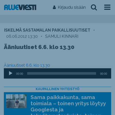
Kirjaudu sisään
ISKELMÄ SASTAMALAN PAIKALLISUUTISET
•
06.06.2012 13:30
•
SAMULI KINNARI
Ääniuutiset 6.6. klo 13.30
Ääniuutiset 6.6. klo 13.30
Äänitoistin
00:00
00:00
KAUPALLINEN YHTEISTYÖ
Sama paikkakunta, sama
toimiala – toinen yritys löytyy
Googlesta ja