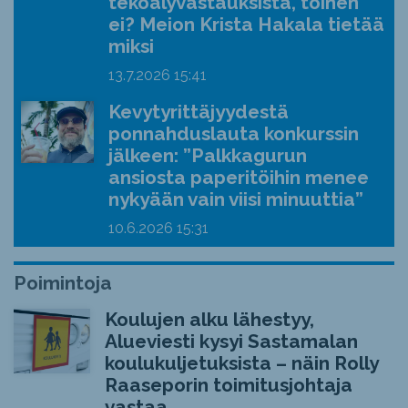
tekoälyvastauksista, toinen
ei? Meion Krista Hakala tietää
miksi
13.7.2026
15:41
Kevytyrittäjyydestä
ponnahduslauta konkurssin
jälkeen: ”Palkkagurun
ansiosta paperitöihin menee
nykyään vain viisi minuuttia”
10.6.2026
15:31
Poimintoja
Koulujen alku lähestyy,
Alueviesti kysyi Sastamalan
koulukuljetuksista – näin Rolly
Raaseporin toimitusjohtaja
vastaa