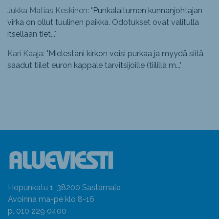
Jukka Matias Keskinen: "
Punkalaitumen kunnanjohtajan
virka on ollut tuulinen paikka. Odotukset ovat valitulla
itsellään tiet...
"
Kari Kaaja: "
Mielestäni kirkon voisi purkaa ja myydä siitä
saadut tiilet euron kappale tarvitsijoille (tiilillä m...
"
Hopunkatu 1, 38200 Sastamala
Avoinna ma-pe klo 8-16
p. 010 229 0400