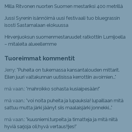
Milla Ritvonen nuorten Suomen mestariksi 400 metrillä
Jussi Syrenin isännöimä uusi festivaali tuo bluegrassin
isosti Sastamalaan elokuussa
Hirvenjuoksun suomenmestaruudet ratkottiin Lumijoella
– mitaleita alueellemme
Tuoreimmat kommentit
Jerry: "
Puheita on tukemassa kansantalouden mittarit.
Eilen juuri valtakunnan uutisissa kerrottiin avoimien...
"
mä vaan.: "
mahroikko sohasta kusiaipesään!
"
mä vaan.: "
voi noita puheita ja lupauksia! lupaillaan mitä
sattuu mutta järki jäänyt siis maalaisjärki jonnekki...
"
mä vaan.: "
kuusniemi.turpeita ja timatteja ja mitä niitä
hyviä sarjoja oli,hyvä vertaus!!jes!
"