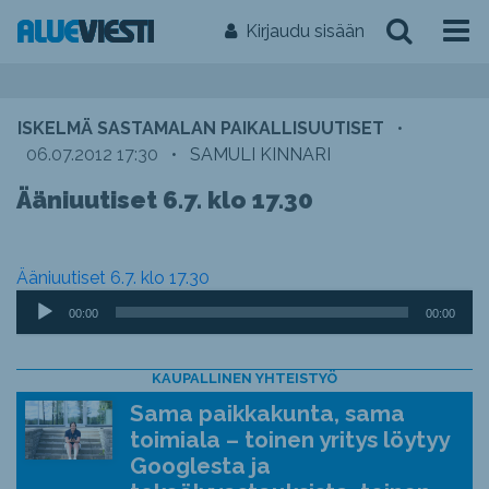
Kirjaudu sisään
ISKELMÄ SASTAMALAN PAIKALLISUUTISET
•
06.07.2012 17:30
•
SAMULI KINNARI
Ääniuutiset 6.7. klo 17.30
Ääniuutiset 6.7. klo 17.30
Äänitoistin
00:00
00:00
KAUPALLINEN YHTEISTYÖ
Sama paikkakunta, sama
toimiala – toinen yritys löytyy
Googlesta ja