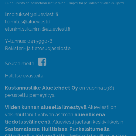
(Puheluhinta on pelkästään matkapuhelu (mpm) tai paikallisverkkomaksu (pvm)
ilmoitukset@alueviesti.fi
toimitus@alueviesti.fi
etunimi.sukunimi@alueviesti.fi
Y-tunnus: 0415990-8
Rekisteri- ja tietosuojaseloste
Seuraa meitä
Hallitse evästeitä
Kustannusliike Aluelehdet Oy
on vuonna 1981
perustettu perheyritys.
Viiden kunnan alueella ilmestyvä
Alueviesti on
vakiinnuttanut vahvan aseman
alueellisena
tiedotusvälineenä
. Alueviesti jaetaan keskiviikkoisin
Sastamalassa
,
Huittisissa
,
Punkalaitumella
,