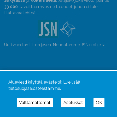
Säkylässä
ja
Kokemäellä
. Jättijako joka viikko, painos
33 000
, tavoittaa myös ne taloudet, johon ei tule
tilattavaa lehteä.
Uutismedian Liiton jäsen. Noudatamme JSN:n ohjeita.
Alueviesti käyttää evästeitä:
Lue lisää
tietosuojaselosteestamme.
Välttämättömät
Asetukset
OK