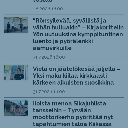
1.8.2026
16:00
“Rönsyilevää, syvällistä ja
vähän hulluakin” – Kirjakorttelin
Yön uutuuksina kymppituntinen
luento ja pyörälenkki
aamuvirkuille
31.7.2026
18:00
Vielä on jäätelökesää jäljellä –
Yksi maku kiilaa kirkkaasti
kärkeen aikuisten suosikkina
31.7.2026
16:00
Iloista menoa Sikajuhlista
tansseihin – Tyrvään
moottorikerho pyörittää nyt
tapahtumien taloa Kiikassa