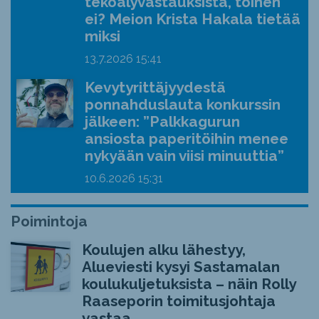
tekoälyvastauksista, toinen
ei? Meion Krista Hakala tietää
miksi
13.7.2026
15:41
Kevytyrittäjyydestä
ponnahduslauta konkurssin
jälkeen: ”Palkkagurun
ansiosta paperitöihin menee
nykyään vain viisi minuuttia”
10.6.2026
15:31
Poimintoja
Koulujen alku lähestyy,
Alueviesti kysyi Sastamalan
koulukuljetuksista – näin Rolly
Raaseporin toimitusjohtaja
vastaa