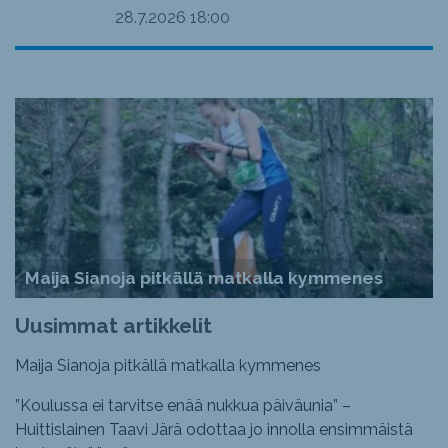
28.7.2026
18:00
Maija Sianoja pitkällä matkalla kymmenes
Uusimmat artikkelit
Maija Sianoja pitkällä matkalla kymmenes
”Koulussa ei tarvitse enää nukkua päiväunia” –
Huittislainen Taavi Järä odottaa jo innolla ensimmäistä