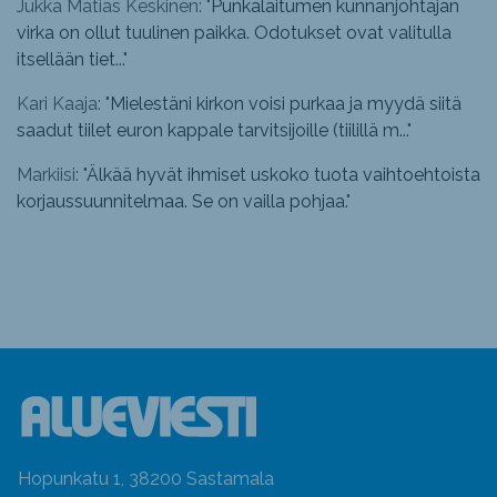
Jukka Matias Keskinen: "
Punkalaitumen kunnanjohtajan
virka on ollut tuulinen paikka. Odotukset ovat valitulla
itsellään tiet...
"
Kari Kaaja: "
Mielestäni kirkon voisi purkaa ja myydä siitä
saadut tiilet euron kappale tarvitsijoille (tiilillä m...
"
Markiisi: "
Älkää hyvät ihmiset uskoko tuota vaihtoehtoista
korjaussuunnitelmaa. Se on vailla pohjaa.
"
Hopunkatu 1, 38200 Sastamala