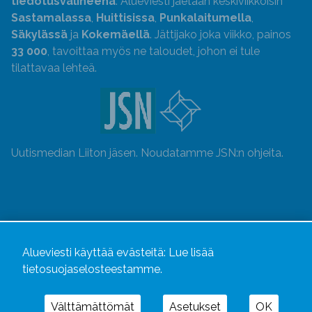
tiedotusvälineenä
. Alueviesti jaetaan keskiviikkoisin
Sastamalassa
,
Huittisissa
,
Punkalaitumella
,
Säkylässä
ja
Kokemäellä
. Jättijako joka viikko, painos
33 000
, tavoittaa myös ne taloudet, johon ei tule
tilattavaa lehteä.
Uutismedian Liiton jäsen. Noudatamme JSN:n ohjeita.
Alueviesti käyttää evästeitä:
Lue lisää
tietosuojaselosteestamme.
Välttämättömät
Asetukset
OK