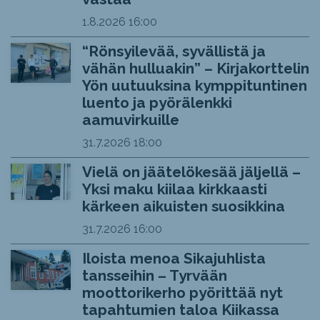
1.8.2026
16:00
“Rönsyilevää, syvällistä ja
vähän hulluakin” – Kirjakorttelin
Yön uutuuksina kymppituntinen
luento ja pyörälenkki
aamuvirkuille
31.7.2026
18:00
Vielä on jäätelökesää jäljellä –
Yksi maku kiilaa kirkkaasti
kärkeen aikuisten suosikkina
31.7.2026
16:00
Iloista menoa Sikajuhlista
tansseihin – Tyrvään
moottorikerho pyörittää nyt
tapahtumien taloa Kiikassa