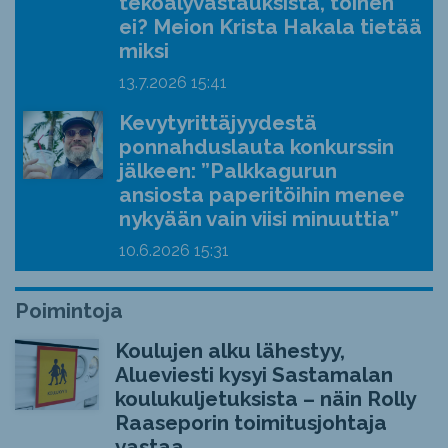
tekoälyvastauksista, toinen
ei? Meion Krista Hakala tietää
miksi
13.7.2026
15:41
Kevytyrittäjyydestä
ponnahduslauta konkurssin
jälkeen: ”Palkkagurun
ansiosta paperitöihin menee
nykyään vain viisi minuuttia”
10.6.2026
15:31
Poimintoja
Koulujen alku lähestyy,
Alueviesti kysyi Sastamalan
koulukuljetuksista – näin Rolly
Raaseporin toimitusjohtaja
vastaa