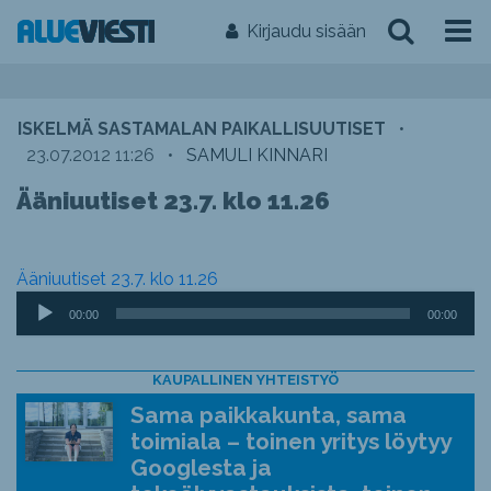
Kirjaudu sisään
ISKELMÄ SASTAMALAN PAIKALLISUUTISET
•
23.07.2012 11:26
•
SAMULI KINNARI
Ääniuutiset 23.7. klo 11.26
Ääniuutiset 23.7. klo 11.26
Äänitoistin
00:00
00:00
KAUPALLINEN YHTEISTYÖ
Sama paikkakunta, sama
toimiala – toinen yritys löytyy
Googlesta ja