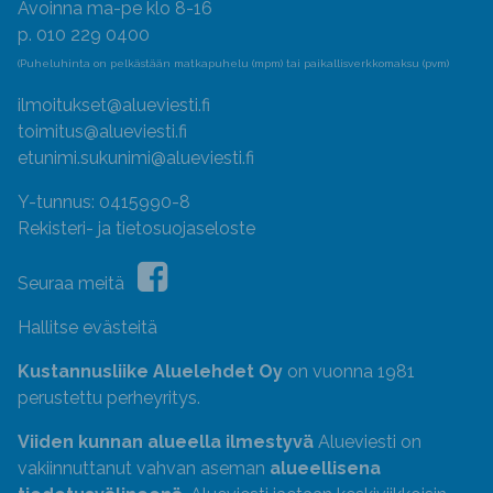
Avoinna ma-pe klo 8-16
p. 010 229 0400
(Puheluhinta on pelkästään matkapuhelu (mpm) tai paikallisverkkomaksu (pvm)
ilmoitukset@alueviesti.fi
toimitus@alueviesti.fi
etunimi.sukunimi@alueviesti.fi
Y-tunnus: 0415990-8
Rekisteri- ja tietosuojaseloste
Seuraa meitä
Hallitse evästeitä
Kustannusliike Aluelehdet Oy
on vuonna 1981
perustettu perheyritys.
Viiden kunnan alueella ilmestyvä
Alueviesti on
vakiinnuttanut vahvan aseman
alueellisena