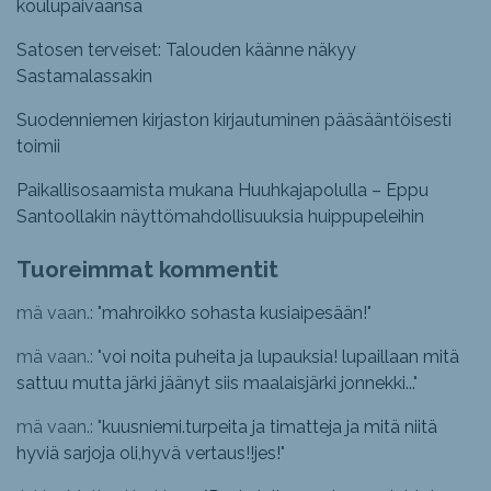
koulupäiväänsä
Satosen terveiset: Talouden käänne näkyy
Sastamalassakin
Suodenniemen kirjaston kirjautuminen pääsääntöisesti
toimii
Paikallisosaamista mukana Huuhkajapolulla – Eppu
Santoollakin näyttömahdollisuuksia huippupeleihin
Tuoreimmat kommentit
mä vaan.: "
mahroikko sohasta kusiaipesään!
"
mä vaan.: "
voi noita puheita ja lupauksia! lupaillaan mitä
sattuu mutta järki jäänyt siis maalaisjärki jonnekki...
"
mä vaan.: "
kuusniemi.turpeita ja timatteja ja mitä niitä
hyviä sarjoja oli,hyvä vertaus!!jes!
"