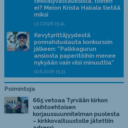
tekoälyvastauksista, toinen
ei? Meion Krista Hakala tietää
miksi
13.7.2026
15:41
Kevytyrittäjyydestä
ponnahduslauta konkurssin
jälkeen: ”Palkkagurun
ansiosta paperitöihin menee
nykyään vain viisi minuuttia”
10.6.2026
15:31
Poimintoja
665 vetoaa Tyrvään kirkon
vaihtoehtoisen
korjaussuunnitelman puolesta
– kirkkovaltuustolle jätettiin
adressi