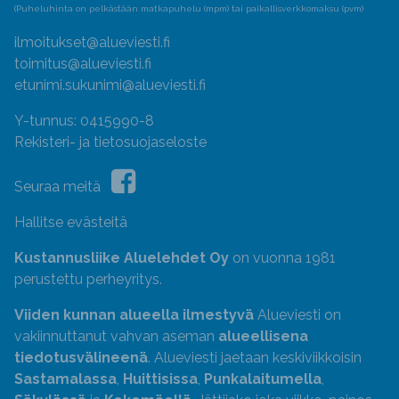
(Puheluhinta on pelkästään matkapuhelu (mpm) tai paikallisverkkomaksu (pvm)
ilmoitukset@alueviesti.fi
toimitus@alueviesti.fi
etunimi.sukunimi@alueviesti.fi
Y-tunnus: 0415990-8
Rekisteri- ja tietosuojaseloste
Seuraa meitä
Hallitse evästeitä
Kustannusliike Aluelehdet Oy
on vuonna 1981
perustettu perheyritys.
Viiden kunnan alueella ilmestyvä
Alueviesti on
vakiinnuttanut vahvan aseman
alueellisena
tiedotusvälineenä
. Alueviesti jaetaan keskiviikkoisin
Sastamalassa
,
Huittisissa
,
Punkalaitumella
,