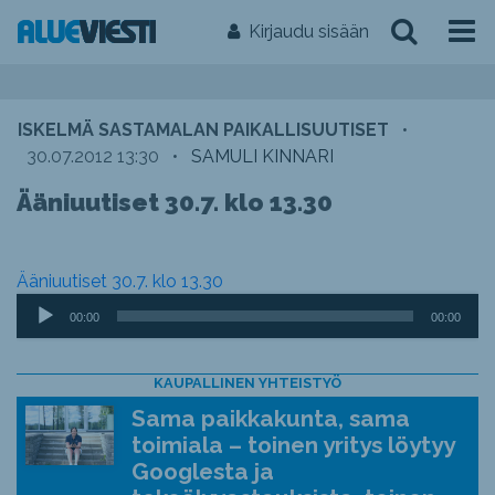
Kirjaudu sisään
ISKELMÄ SASTAMALAN PAIKALLISUUTISET
•
30.07.2012 13:30
•
SAMULI KINNARI
Ääniuutiset 30.7. klo 13.30
Ääniuutiset 30.7. klo 13.30
Äänitoistin
00:00
00:00
KAUPALLINEN YHTEISTYÖ
Sama paikkakunta, sama
toimiala – toinen yritys löytyy
Googlesta ja