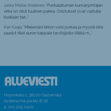
Jukka Matias Keskinen: "
Punkalaitumen kunnanjohtajan
virka on ollut tuulinen paikka. Odotukset ovat valitulla
itsellään tiet...
"
Kari Kaaja: "
Mielestäni kirkon voisi purkaa ja myydä siitä
saadut tiilet euron kappale tarvitsijoille (tiilillä m...
"
Hopunkatu 1, 38200 Sastamala
Avoinna ma-pe klo 8-16
p. 010 229 0400