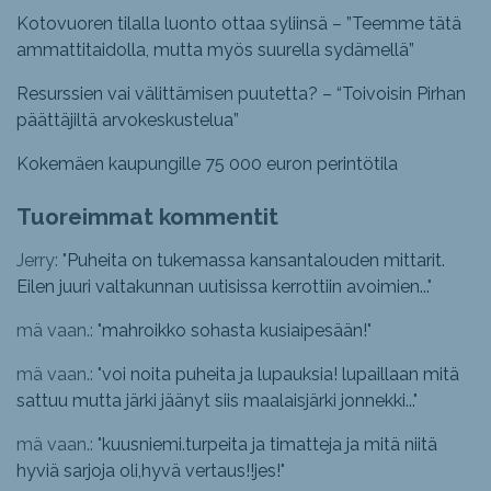
Kotovuoren tilalla luonto ottaa syliinsä – ”Teemme tätä
ammattitaidolla, mutta myös suurella sydämellä”
Resurssien vai välittämisen puutetta? – “Toivoisin Pirhan
päättäjiltä arvokeskustelua”
Kokemäen kaupungille 75 000 euron perintötila
Tuoreimmat kommentit
Jerry: "
Puheita on tukemassa kansantalouden mittarit.
Eilen juuri valtakunnan uutisissa kerrottiin avoimien...
"
mä vaan.: "
mahroikko sohasta kusiaipesään!
"
mä vaan.: "
voi noita puheita ja lupauksia! lupaillaan mitä
sattuu mutta järki jäänyt siis maalaisjärki jonnekki...
"
mä vaan.: "
kuusniemi.turpeita ja timatteja ja mitä niitä
hyviä sarjoja oli,hyvä vertaus!!jes!
"