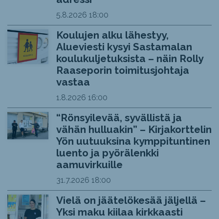
5.8.2026
18:00
Koulujen alku lähestyy,
Alueviesti kysyi Sastamalan
koulukuljetuksista – näin Rolly
Raaseporin toimitusjohtaja
vastaa
1.8.2026
16:00
“Rönsyilevää, syvällistä ja
vähän hulluakin” – Kirjakorttelin
Yön uutuuksina kymppituntinen
luento ja pyörälenkki
aamuvirkuille
31.7.2026
18:00
Vielä on jäätelökesää jäljellä –
Yksi maku kiilaa kirkkaasti