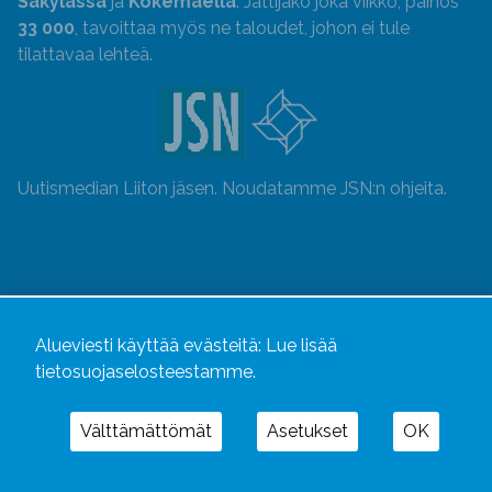
Säkylässä
ja
Kokemäellä
. Jättijako joka viikko, painos
33 000
, tavoittaa myös ne taloudet, johon ei tule
tilattavaa lehteä.
Uutismedian Liiton jäsen. Noudatamme JSN:n ohjeita.
Alueviesti käyttää evästeitä:
Lue lisää
tietosuojaselosteestamme.
Välttämättömät
Asetukset
OK