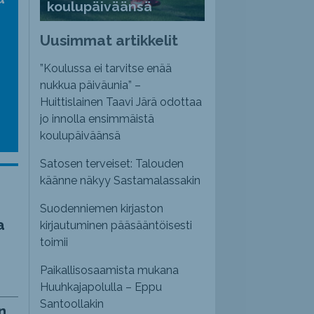
koulupäiväänsä
nvoimakkuutta
emmaksi
Uusimmat artikkelit
emmäksi.
”Koulussa ei tarvitse enää
nukkua päiväunia” –
Huittislainen Taavi Järä odottaa
jo innolla ensimmäistä
koulupäiväänsä
Satosen terveiset: Talouden
käänne näkyy Sastamalassakin
Suodenniemen kirjaston
a
kirjautuminen pääsääntöisesti
toimii
Paikallisosaamista mukana
Huuhkajapolulla – Eppu
Santoollakin
n