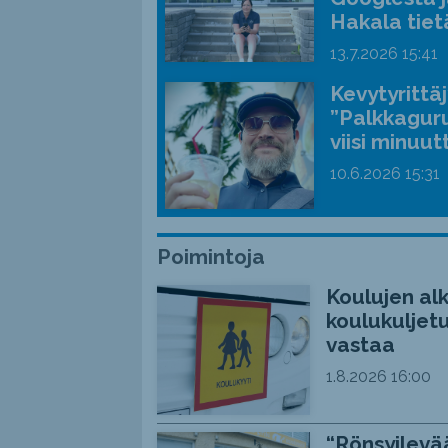
Hakala tiet
13.7.2026
15:41
Kevytyrittä
”Palkkaguru
viisi minuut
10.6.2026
15:31
Poimintoja
Koulujen alk
koulukuljetu
vastaa
1.8.2026
16:00
“Rönsyilevää