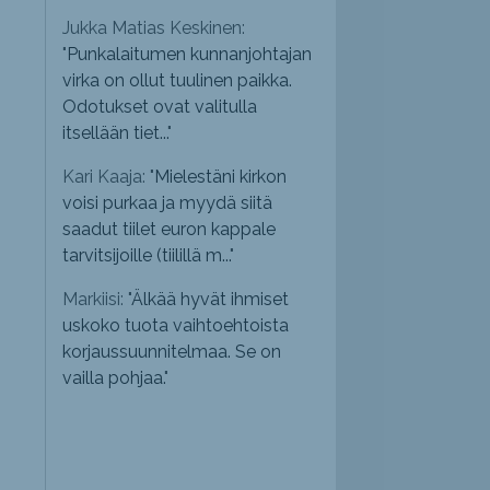
Jukka Matias Keskinen:
"
Punkalaitumen kunnanjohtajan
virka on ollut tuulinen paikka.
Odotukset ovat valitulla
itsellään tiet...
"
Kari Kaaja: "
Mielestäni kirkon
voisi purkaa ja myydä siitä
saadut tiilet euron kappale
tarvitsijoille (tiilillä m...
"
Markiisi: "
Älkää hyvät ihmiset
uskoko tuota vaihtoehtoista
korjaussuunnitelmaa. Se on
vailla pohjaa.
"