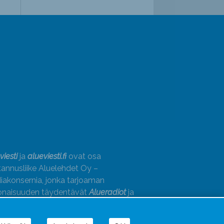
viesti
ja
alueviesti.fi
ovat osa
annusliike Aluelehdet Oy –
akonsernia, jonka tarjoaman
onaisuuden täydentävät
Alueradiot
ja
paino