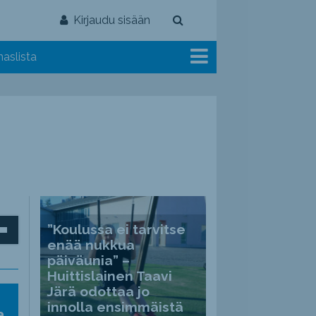
Kirjaudu sisään
aslista
inäppäimillä
”Koulussa ei tarvitse
enää nukkua
päiväunia” –
Huittislainen Taavi
Järä odottaa jo
ät
innolla ensimmäistä
a