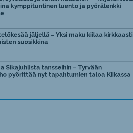
ina kymppituntinen luento ja pyörälenkki
le
telökesää jäljellä – Yksi maku kiilaa kirkkaasti
isten suosikkina
a Sikajuhlista tansseihin – Tyrvään
ho pyörittää nyt tapahtumien taloa Kiikassa