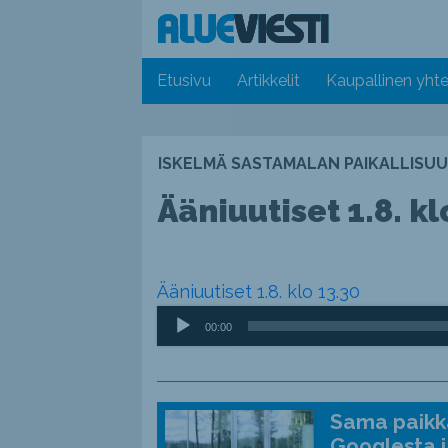
Etusivu
Artikkelit
Kaupallinen yhte
ISKELMÄ SASTAMALAN PAIKALLISUU
Ääniuutiset 1.8. kl
Ääniuutiset 1.8. klo 13.30
Äänitoistin
00:00
Sama paikka
Googlesta j