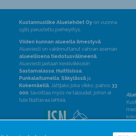
Kustannusliike Aluelehdet Oy
on vuonna
1981 perustettu perheyritys.
Viiden kunnan alueella ilmestyvä
Alueviesti on vakiinnuttanut vahvan aseman
alueellisena tiedotusvälineenä
.
Alueviesti jaetaan keskiviikkoisin
Sastamalassa
,
Huittisissa
,
Punkalaitumella
,
Säkylässä
ja
Kokemäellä
. Jättijako joka viikko, painos
33
000
, tavoittaa myös ne taloudet, johon ei
Alue
tule tilattavaa lehteä.
Kust
medi
kok
Alue