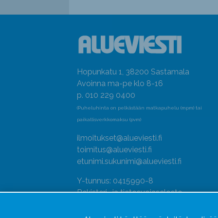
Hopunkatu 1, 38200 Sastamala
Avoinna ma-pe klo 8-16
p. 010 229 0400
(Puheluhinta on pelkästään matkapuhelu (mpm) tai
paikallisverkkomaksu (pvm)
ilmoitukset@alueviesti.fi
toimitus@alueviesti.fi
etunimi.sukunimi@alueviesti.fi
Y-tunnus: 0415990-8
Rekisteri- ja tietosuojaseloste
Seuraa meitä