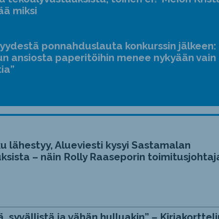
ääne
ää miksi
suur
ja
jyydestä ponnahduslauta konkurssin jälkeen:
pien
n ansiosta paperitöihin menee nykyään vain
tia”
u lähestyy, Alueviesti kysyi Sastamalan
ksista – näin Rolly Raaseporin toimitusjohtaj
, syvällistä ja vähän hulluakin” – Kirjakortteli