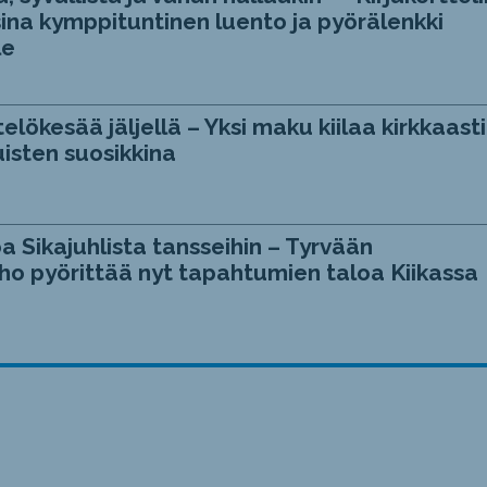
ina kymppituntinen luento ja pyörälenkki
le
telökesää jäljellä – Yksi maku kiilaa kirkkaasti
isten suosikkina
a Sikajuhlista tansseihin – Tyrvään
ho pyörittää nyt tapahtumien taloa Kiikassa