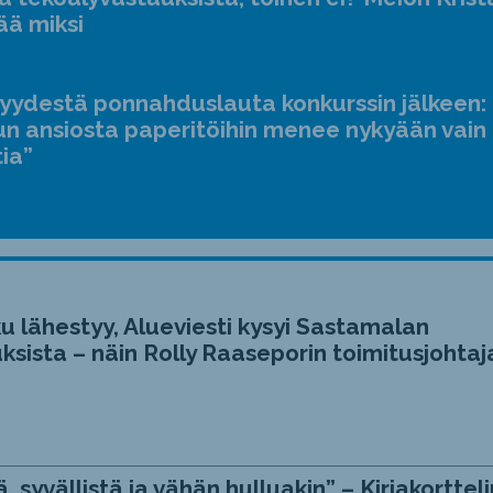
ääne
ää miksi
suur
ja
jyydestä ponnahduslauta konkurssin jälkeen:
pien
n ansiosta paperitöihin menee nykyään vain
tia”
u lähestyy, Alueviesti kysyi Sastamalan
ksista – näin Rolly Raaseporin toimitusjohtaj
, syvällistä ja vähän hulluakin” – Kirjakortteli