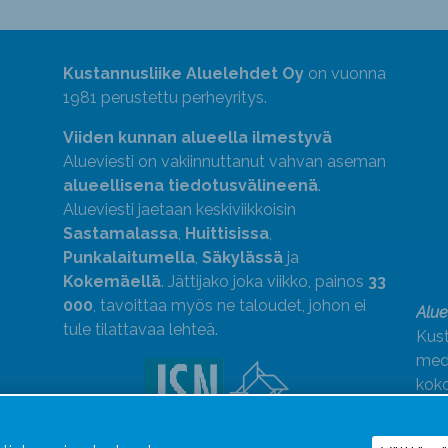
Kustannusliike Aluelehdet Oy
on vuonna
1981 perustettu perheyritys.
Viiden kunnan alueella ilmestyvä
Alueviesti on vakiinnuttanut vahvan aseman
alueellisena tiedotusvälineenä
.
Alueviesti jaetaan keskiviikkoisin
Sastamalassa
,
Huittisissa
,
Punkalaitumella
,
Säkylässä
ja
Kokemäellä
. Jättijako joka viikko, painos
33
000
, tavoittaa myös ne taloudet, johon ei
Alue
tule tilattavaa lehteä.
Kust
medi
kok
Alue