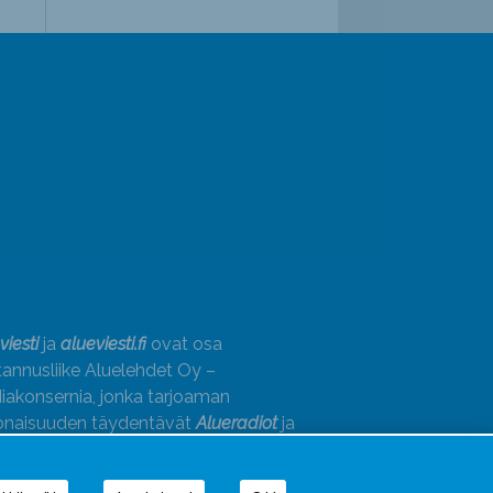
viesti
ja
alueviesti.fi
ovat osa
annusliike Aluelehdet Oy –
akonsernia, jonka tarjoaman
onaisuuden täydentävät
Alueradiot
ja
paino