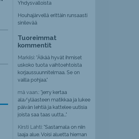
Yhdysvalloista
Houhajärvellä erittäin runsaasti
sinilevää
Tuoreimmat
kommentit
Markiisi: "
Älkää hyvät ihmiset
uskoko tuota vaihtoehtoista
korjaussuunnitelmaa. Se on
vailla pohjaa.
"
mä vaan.: "
jerry kertaa
ala/yläasteen matikkaa ja lukee
päivän lehtiä ja kattelee uutisia
joista saa taas uutta...
"
Kirsti Lahti: "
Sastamala on niin
laaja alue. Voisi aluetta hieman