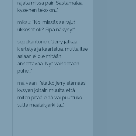
rajata missä päin Sastamalaa.
kyseinen teko on...
"
miksu: "
No, missäs se rajut
ukkoset oli? Eipä näkynyt
"
sepekantonen: "
Jerry jatkaa
kiertelyä ja kaartelua, mutta itse
asiaan ei ole mitään
annettavaa. Nyt vaihdetaan
puhe...
"
mä vaan.: "
elätkö jerry elämääsi
kysyen joltain muulta että
miten pitää elää vai puuttuko
sulta maalaisjärki ta...
"