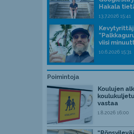
Hakala tiet
13.7.2026
15:41
Kevytyrittä
”Palkkaguru
viisi minuut
10.6.2026
15:31
Poimintoja
Koulujen alk
koulukuljetu
vastaa
1.8.2026
16:00
“Rönsyilevää