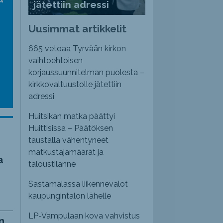
jätettiin adressi
nvoimakkuutta
emmaksi
Uusimmat artikkelit
emmäksi.
665 vetoaa Tyrvään kirkon
vaihtoehtoisen
korjaussuunnitelman puolesta –
kirkkovaltuustolle jätettiin
adressi
Huitsikan matka päättyi
Huittisissa – Päätöksen
taustalla vähentyneet
matkustajamäärät ja
a
taloustilanne
Sastamalassa liikennevalot
kaupungintalon lähelle
LP-Vampulaan kova vahvistus
n