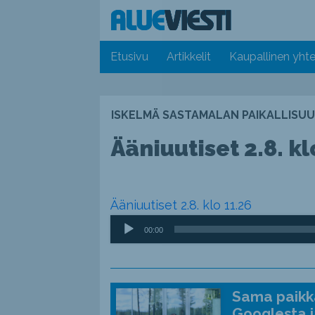
Etusivu
Artikkelit
Kaupallinen yhte
ISKELMÄ SASTAMALAN PAIKALLISUU
Ääniuutiset 2.8. kl
Ääniuutiset 2.8. klo 11.26
Äänitoistin
00:00
Sama paikka
Googlesta j