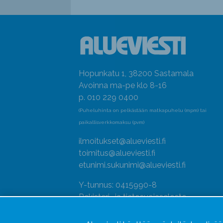
Hopunkatu 1, 38200 Sastamala
Avoinna ma-pe klo 8-16
p. 010 229 0400
(Puheluhinta on pelkästään matkapuhelu (mpm) tai
paikallisverkkomaksu (pvm)
ilmoitukset@alueviesti.fi
toimitus@alueviesti.fi
etunimi.sukunimi@alueviesti.fi
Y-tunnus: 0415990-8
Rekisteri- ja tietosuojaseloste
Seuraa meitä