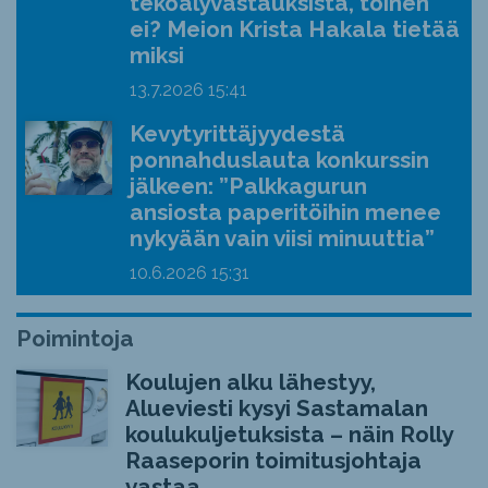
tekoälyvastauksista, toinen
ei? Meion Krista Hakala tietää
miksi
13.7.2026
15:41
Kevytyrittäjyydestä
ponnahduslauta konkurssin
jälkeen: ”Palkkagurun
ansiosta paperitöihin menee
nykyään vain viisi minuuttia”
10.6.2026
15:31
Poimintoja
Koulujen alku lähestyy,
Alueviesti kysyi Sastamalan
koulukuljetuksista – näin Rolly
Raaseporin toimitusjohtaja
vastaa