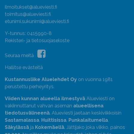
ilmoitukset@alueviesti.fi
toimitus@alueviesti.fi
etunimi.sukunimi@alueviesti.fi
Y-tunnus: 0415990-8
Rekisteri- ja tietosuojaseloste
Seuraa meitä
Hallitse evästeitä
Kustannusliike Aluelehdet Oy
on vuonna 1981
perustettu perheyritys.
Viiden kunnan alueella ilmestyvä
Alueviesti on
vakiinnuttanut vahvan aseman
alueellisena
tiedotusvälineenä
. Alueviesti jaetaan keskiviikkoisin
Sastamalassa
,
Huittisissa
,
Punkalaitumella
,
Säkylässä
ja
Kokemäellä
. Jättijako joka viikko, painos