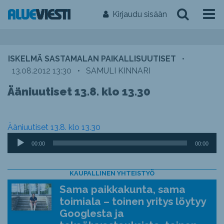
Kirjaudu sisään
ISKELMÄ SASTAMALAN PAIKALLISUUTISET
•
13.08.2012 13:30
•
SAMULI KINNARI
Ääniuutiset 13.8. klo 13.30
Ääniuutiset 13.8. klo 13.30
Äänitoistin
00:00
00:00
KAUPALLINEN YHTEISTYÖ
Sama paikkakunta, sama
toimiala – toinen yritys löytyy
Googlesta ja