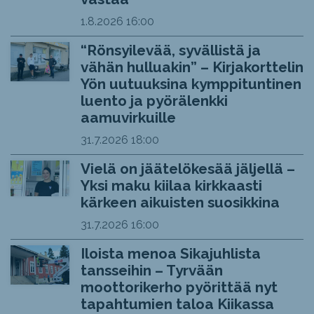
1.8.2026
16:00
“Rönsyilevää, syvällistä ja
vähän hulluakin” – Kirjakorttelin
Yön uutuuksina kymppituntinen
luento ja pyörälenkki
aamuvirkuille
31.7.2026
18:00
Vielä on jäätelökesää jäljellä –
Yksi maku kiilaa kirkkaasti
kärkeen aikuisten suosikkina
31.7.2026
16:00
Iloista menoa Sikajuhlista
tansseihin – Tyrvään
moottorikerho pyörittää nyt
tapahtumien taloa Kiikassa