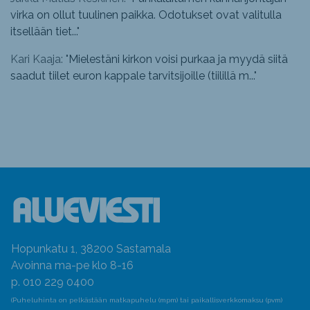
virka on ollut tuulinen paikka. Odotukset ovat valitulla
itsellään tiet...
"
Kari Kaaja: "
Mielestäni kirkon voisi purkaa ja myydä siitä
saadut tiilet euron kappale tarvitsijoille (tiilillä m...
"
Hopunkatu 1, 38200 Sastamala
Avoinna ma-pe klo 8-16
p. 010 229 0400
(Puheluhinta on pelkästään matkapuhelu (mpm) tai paikallisverkkomaksu (pvm)