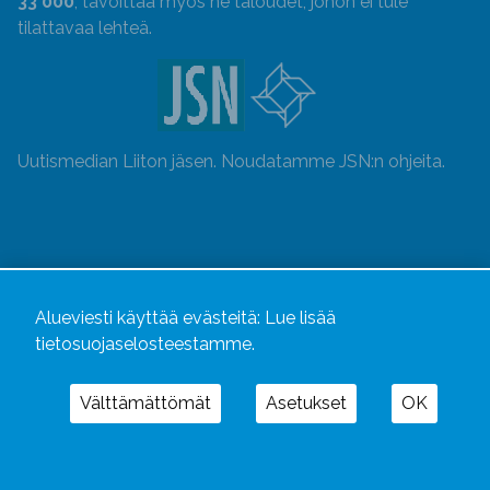
33 000
, tavoittaa myös ne taloudet, johon ei tule
tilattavaa lehteä.
Uutismedian Liiton jäsen. Noudatamme JSN:n ohjeita.
Alueviesti käyttää evästeitä:
Lue lisää
tietosuojaselosteestamme.
Välttämättömät
Asetukset
OK
Alueviesti
ja
alueviesti.fi
ovat osa Kustannusliike