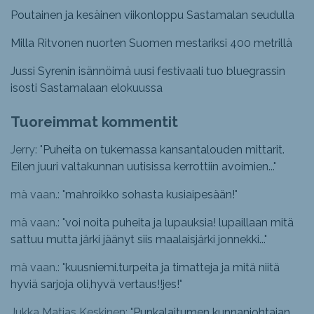
Poutainen ja kesäinen viikonloppu Sastamalan seudulla
Milla Ritvonen nuorten Suomen mestariksi 400 metrillä
Jussi Syrenin isännöimä uusi festivaali tuo bluegrassin
isosti Sastamalaan elokuussa
Tuoreimmat kommentit
Jerry: "
Puheita on tukemassa kansantalouden mittarit.
Eilen juuri valtakunnan uutisissa kerrottiin avoimien...
"
mä vaan.: "
mahroikko sohasta kusiaipesään!
"
mä vaan.: "
voi noita puheita ja lupauksia! lupaillaan mitä
sattuu mutta järki jäänyt siis maalaisjärki jonnekki...
"
mä vaan.: "
kuusniemi.turpeita ja timatteja ja mitä niitä
hyviä sarjoja oli,hyvä vertaus!!jes!
"
Jukka Matias Keskinen: "
Punkalaitumen kunnanjohtajan