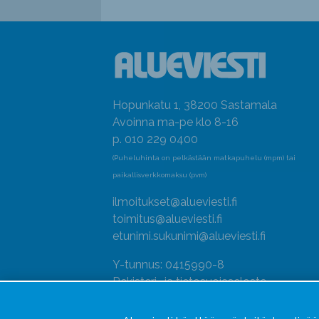
Hopunkatu 1, 38200 Sastamala
Avoinna ma-pe klo 8-16
p. 010 229 0400
(Puheluhinta on pelkästään matkapuhelu (mpm) tai
paikallisverkkomaksu (pvm)
ilmoitukset@alueviesti.fi
toimitus@alueviesti.fi
etunimi.sukunimi@alueviesti.fi
Y-tunnus: 0415990-8
Rekisteri- ja tietosuojaseloste
Seuraa meitä