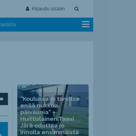
Kirjaudu sisään
aslista
inäppäimillä
”Koulussa ei tarvitse
enää nukkua
päiväunia” –
Huittislainen Taavi
Järä odottaa jo
ät
innolla ensimmäistä
a