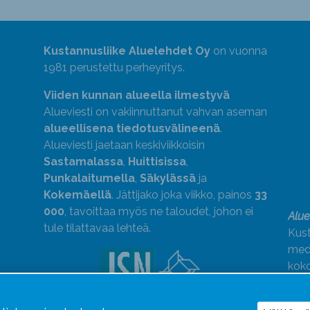
Kustannusliike Aluelehdet Oy
on vuonna
1981 perustettu perheyritys.
Viiden kunnan alueella ilmestyvä
Alueviesti on vakiinnuttanut vahvan aseman
alueellisena tiedotusvälineenä
.
Alueviesti jaetaan keskiviikkoisin
Sastamalassa
,
Huittisissa
,
Punkalaitumella
,
Säkylässä
ja
Kokemäellä
. Jättijako joka viikko, painos
33
000
, tavoittaa myös ne taloudet, johon ei
Alue
tule tilattavaa lehteä.
Kust
medi
kok
Alue