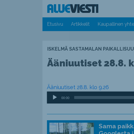
Etusivu
Artikkelit
Kaupallinen yhte
ISKELMÄ SASTAMALAN PAIKALLISUU
Ääniuutiset 28.8. k
Ääniuutiset 28.8. klo 9.26
Äänitoistin
00:00
Sama paikka
Googlesta j