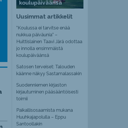
koulupäiväänsä
nvoimakkuutta
emmaksi
Uusimmat artikkelit
emmäksi.
”Koulussa ei tarvitse enää
nukkua päiväunia” –
Huittislainen Taavi Järä odottaa
jo innolla ensimmäistä
koulupäiväänsä
Satosen terveiset: Talouden
käänne näkyy Sastamalassakin
Suodenniemen kirjaston
a
kirjautuminen pääsääntöisesti
toimii
Paikallisosaamista mukana
Huuhkajapolulla – Eppu
Santoollakin
n