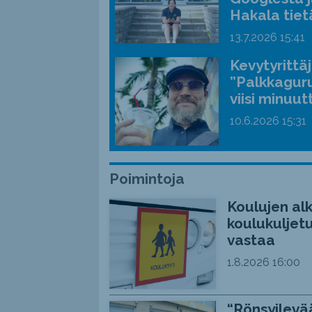
Hakala tiet
13.7.2026
15:41
Kevytyrittä
”Palkkaguru
viisi minuut
10.6.2026
15:31
Poimintoja
Koulujen alk
koulukuljetu
vastaa
1.8.2026
16:00
“Rönsyilevää