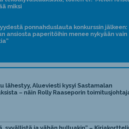
ääne
ää miksi
suur
ja
jyydestä ponnahduslauta konkurssin jälkeen:
pien
n ansiosta paperitöihin menee nykyään vain
tia”
u lähestyy, Alueviesti kysyi Sastamalan
ksista – näin Rolly Raaseporin toimitusjohtaj
, syvällistä ja vähän hulluakin” – Kirjakortteli