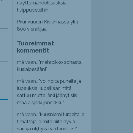
näyttömahdollisuuksia
huippupeleihin
Pirunvuoren Kivilinnassa yli 1
800 vierailijaa
Tuoreimmat
kommentit
mä vaan.: "
mahroikko sohasta
kusiaipesään!
"
mä vaan.: "
voi noita puheita ja
lupauksia! lupaillaan mitä
sattuu mutta järki jäänyt siis
maalaisjärki jonnekki...
"
mä vaan.: "
kuusniemi.turpeita ja
timatteja ja mitä niitä hyviä
sarjoja oli,hyvä vertaus!!jes!
"