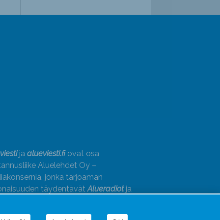
viesti
ja
alueviesti.fi
ovat osa
annusliike Aluelehdet Oy –
akonsernia, jonka tarjoaman
onaisuuden täydentävät
Alueradiot
ja
paino