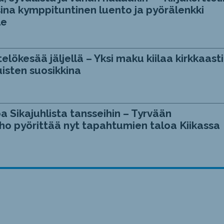
ina kymppituntinen luento ja pyörälenkki
le
telökesää jäljellä – Yksi maku kiilaa kirkkaasti
isten suosikkina
a Sikajuhlista tansseihin – Tyrvään
ho pyörittää nyt tapahtumien taloa Kiikassa