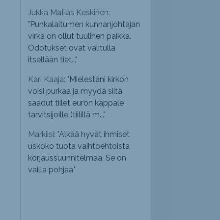
Jukka Matias Keskinen:
"
Punkalaitumen kunnanjohtajan
virka on ollut tuulinen paikka.
Odotukset ovat valitulla
itsellään tiet...
"
Kari Kaaja: "
Mielestäni kirkon
voisi purkaa ja myydä siitä
saadut tiilet euron kappale
tarvitsijoille (tiilillä m...
"
Markiisi: "
Älkää hyvät ihmiset
uskoko tuota vaihtoehtoista
korjaussuunnitelmaa. Se on
vailla pohjaa.
"