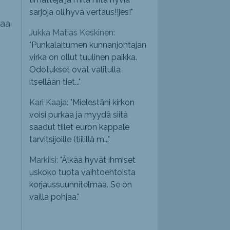
sarjoja oli,hyvä vertaus!!jes!
"
taa
Jukka Matias Keskinen:
"
Punkalaitumen kunnanjohtajan
virka on ollut tuulinen paikka.
Odotukset ovat valitulla
itsellään tiet...
"
Kari Kaaja: "
Mielestäni kirkon
voisi purkaa ja myydä siitä
saadut tiilet euron kappale
tarvitsijoille (tiilillä m...
"
Markiisi: "
Älkää hyvät ihmiset
uskoko tuota vaihtoehtoista
korjaussuunnitelmaa. Se on
vailla pohjaa.
"