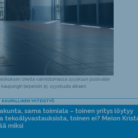
keskuksen ohella valmistumassa syyskuun puoliväliin
 kaupungin tarpeisiin 15. syyskuuta alkaen.
KAUPALLINEN YHTEISTYÖ
kunta, sama toimiala – toinen yritys löytyy
a tekoälyvastauksista, toinen ei? Meion Krist
ää miksi