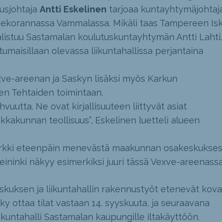
usjohtaja
Antti Eskelinen
tarjoaa kuntayhtymäjohtaj
 Liekorannassa Vammalassa. Mikäli taas Tampereen Is
alistuu Sastamalan koulutuskuntayhtymän Antti Lahti.
tumaisillaan olevassa liikuntahallissa perjantaina
ve-areenan ja Saskyn lisäksi myös Karkun
en Tehtaiden toimintaan.
uutta. Ne ovat kirjallisuuteen liittyvät asiat
ikkakunnan teollisuus”, Eskelinen luetteli alueen
merkki eteenpäin menevästä maakunnan osakeskukses
ininki näkyy esimerkiksi juuri tässä Vexve-areenassa.
uksen ja liikuntahallin rakennustyöt etenevät kov
ky ottaa tilat vastaan 14. syyskuuta, ja seuraavana
iikuntahalli Sastamalan kaupungille iltakäyttöön.