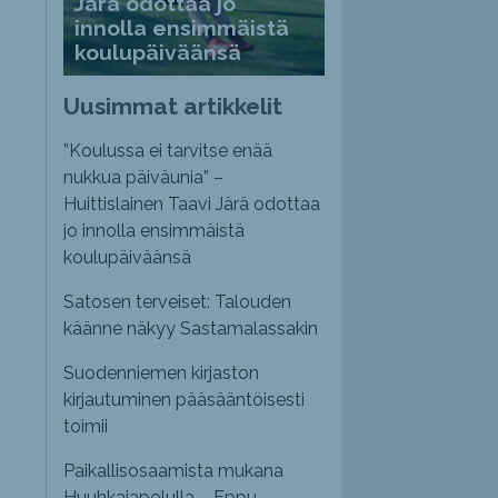
Järä odottaa jo
innolla ensimmäistä
koulupäiväänsä
Uusimmat artikkelit
”Koulussa ei tarvitse enää
nukkua päiväunia” –
Huittislainen Taavi Järä odottaa
jo innolla ensimmäistä
koulupäiväänsä
Satosen terveiset: Talouden
käänne näkyy Sastamalassakin
Suodenniemen kirjaston
kirjautuminen pääsääntöisesti
toimii
Paikallisosaamista mukana
Huuhkajapolulla – Eppu