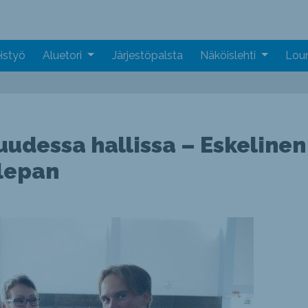
istyö
Aluetori
Järjestöpalsta
Näköislehti
Loun
 uudessa hallissa – Eskelinen
alepan