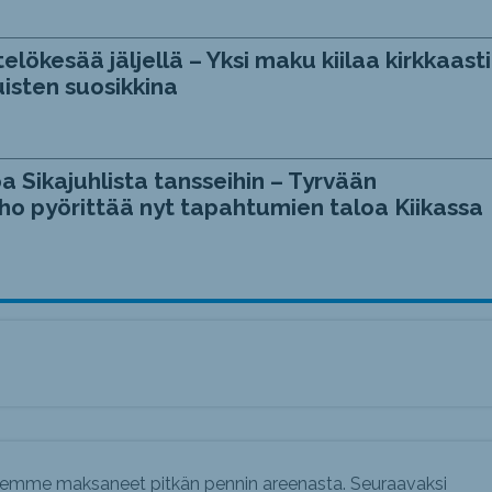
telökesää jäljellä – Yksi maku kiilaa kirkkaasti
isten suosikkina
a Sikajuhlista tansseihin – Tyrvään
ho pyörittää nyt tapahtumien taloa Kiikassa
emme maksaneet pitkän pennin areenasta. Seuraavaksi