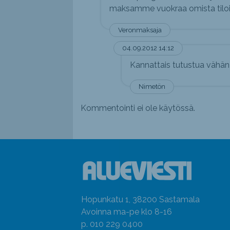
maksamme vuokraa omista tilo
Veronmaksaja
04.09.2012 14:12
Kannattais tutustua vähän
Nimetön
Kommentointi ei ole käytössä.
Hopunkatu 1, 38200 Sastamala
Avoinna ma-pe klo 8-16
p. 010 229 0400