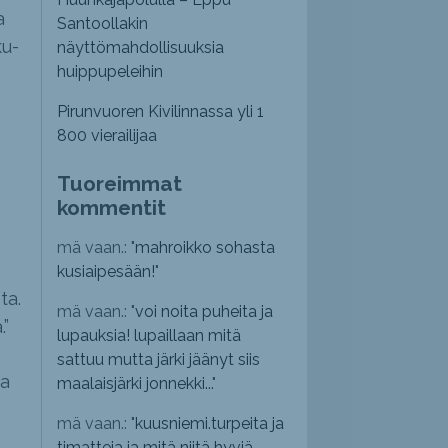
a
Santoollakin
ku-
näyttömahdollisuuksia
huippupeleihin
Pirunvuoren Kivilinnassa yli 1
800 vierailijaa
Tuoreimmat
kommentit
mä vaan.: "
mahroikko sohasta
kusiaipesään!
"
ta.
mä vaan.: "
voi noita puheita ja
”
lupauksia! lupaillaan mitä
sattuu mutta järki jäänyt siis
aa
maalaisjärki jonnekki...
"
mä vaan.: "
kuusniemi.turpeita ja
timatteja ja mitä niitä hyviä