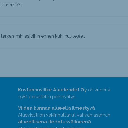
istamme?!
 tarkemmin asioihin ennen kuin huutelee…
Kustannusliike Aluelehdet Oy
on vuonna
1981 perustettu perheyritys.
Viiden kunnan alueella ilmestyvä
Alueviesti on vakiinnuttanut vahvan aseman
alueellisena tiedotusvälineenä
.