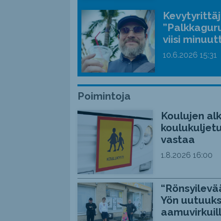
Kevytyrittä
”Palkkaguru
viisi minuut
10.6.2026
15:31
Poimintoja
Koulujen alk
koulukuljetu
vastaa
1.8.2026
16:00
“Rönsyilevää
Yön uutuuks
aamuvirkuil