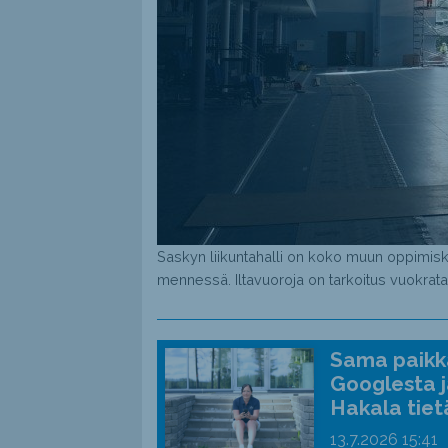
Saskyn liikuntahalli on koko muun oppimis
mennessä. Iltavuoroja on tarkoitus vuokrata
Sama paikka
Googlesta j
Hakala tiet
13.7.2026
15:41