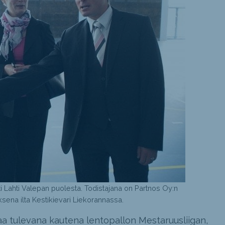
tti Lahti Valepan puolesta. Todistajana on Partnos Oy:n
sena ilta Kestikievari Liekorannassa.
a tulevana kautena lentopallon Mestaruusliigan,