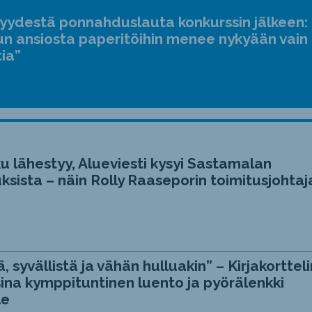
jyydestä ponnahduslauta konkurssin jälkeen:
n ansiosta paperitöihin menee nykyään vain
tia”
u lähestyy, Alueviesti kysyi Sastamalan
ksista – näin Rolly Raaseporin toimitusjohtaj
, syvällistä ja vähän hulluakin” – Kirjakortteli
ina kymppituntinen luento ja pyörälenkki
le