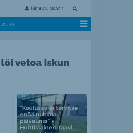
Kirjaudu sisään
aslista
 löi vetoa Iskun
”Koulussa ei tarvitse
enää nukkua
päiväunia” –
Huittislainen Taavi