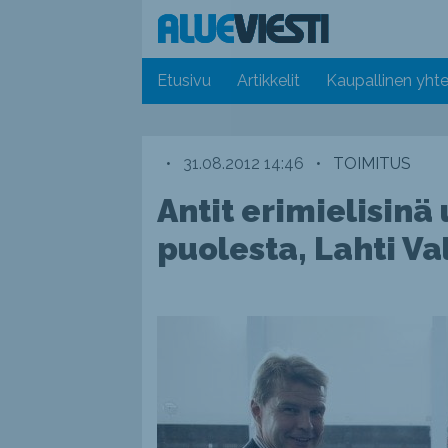
Etusivu
Artikkelit
Kaupallinen yhte
•
31.08.2012 14:46
•
TOIMITUS
Antit erimielisinä
puolesta, Lahti V