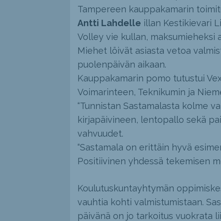
Tampereen kauppakamarin toimit
Antti Lahdelle
illan Kestikievari
Volley vie kullan, maksumieheksi 
Miehet löivät asiasta vetoa valmis
puolenpäivän aikaan.
Kauppakamarin pomo tutustui Vex
Voimarinteen, Teknikumin ja Niem
“Tunnistan Sastamalasta kolme vahv
kirjapäivineen, lentopallo sekä pa
vahvuudet.
“Sastamala on erittäin hyvä esi
Positiivinen yhdessä tekemisen me
Koulutuskuntayhtymän oppimiskesk
vauhtia kohti valmistumistaan. Sas
päivänä on jo tarkoitus vuokrata l