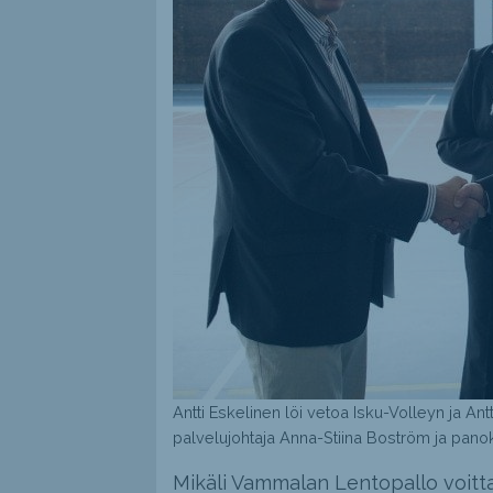
Antti Eskelinen löi vetoa Isku-Volleyn ja An
palvelujohtaja Anna-Stiina Boström ja panok
Mikäli Vammalan Lentopallo voitta