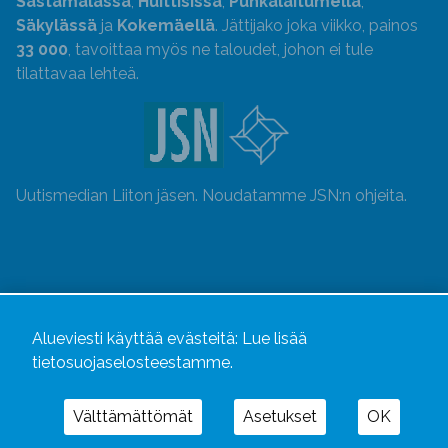
Sastamalassa
,
Huittisissa
,
Punkalaitumella
,
Säkylässä
ja
Kokemäellä
. Jättijako joka viikko, painos
33 000
, tavoittaa myös ne taloudet, johon ei tule
tilattavaa lehteä.
Uutismedian Liiton jäsen. Noudatamme JSN:n ohjeita.
Alueviesti käyttää evästeitä:
Lue lisää
tietosuojaselosteestamme.
Välttämättömät
Asetukset
OK