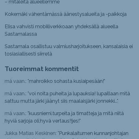
– mitaleita alueellemme
Kokemäki vähentämässä äänestysalueita ja -paikkoja
Elisa vahvisti mobiiliverkkoaan yhdeksällä alueella
Sastamalassa
Sastamala osallistuu valmiusharjoitukseen, kansalaisia ei
tosiasiallisesti siirretä
Tuoreimmat kommentit
mä vaan.: "
mahroikko sohasta kusiaipesään!
"
mä vaan.: "
voi noita puheita ja lupauksia! lupaillaan mitä
sattuu mutta järki jäänyt siis maalaisjärki jonnekki...
"
mä vaan.: "
kuusniemi.turpeita ja timatteja ja mitä niitä
hyviä sarjoja oli,hyvä vertaus!!jes!
"
Jukka Matias Keskinen: "
Punkalaitumen kunnanjohtajan