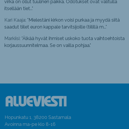
virka on ollut tuulinen paikka. Odotukset ovat valitulla
itsellään tiet...
"
Kari Kaaja: "
Mielestäni kirkon voisi purkaa ja myydä siitä
saadut tiilet euron kappale tarvitsijoille (tiilillä m...
"
Markiisi: "
Älkää hyvät ihmiset uskoko tuota vaihtoehtoista
korjaussuunnitelmaa. Se on vailla pohjaa.
"
Hopunkatu 1, 38200 Sastamala
Avoinna ma-pe klo 8-16