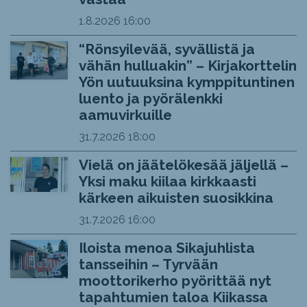
1.8.2026
16:00
“Rönsyilevää, syvällistä ja
vähän hulluakin” – Kirjakorttelin
Yön uutuuksina kymppituntinen
luento ja pyörälenkki
aamuvirkuille
31.7.2026
18:00
Vielä on jäätelökesää jäljellä –
Yksi maku kiilaa kirkkaasti
kärkeen aikuisten suosikkina
31.7.2026
16:00
Iloista menoa Sikajuhlista
tansseihin – Tyrvään
moottorikerho pyörittää nyt
tapahtumien taloa Kiikassa