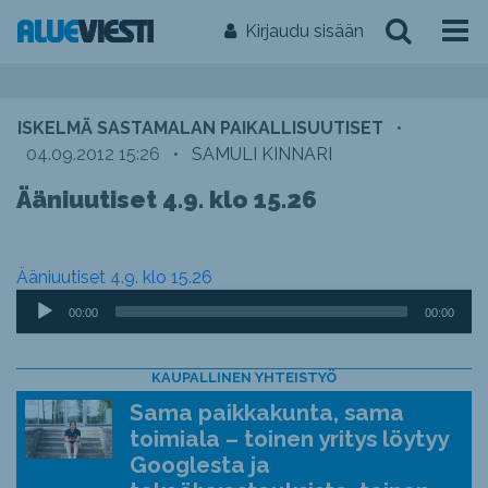
Kirjaudu sisään
ISKELMÄ SASTAMALAN PAIKALLISUUTISET
•
04.09.2012 15:26
•
SAMULI KINNARI
Ääniuutiset 4.9. klo 15.26
Ääniuutiset 4.9. klo 15.26
Äänitoistin
00:00
00:00
KAUPALLINEN YHTEISTYÖ
Sama paikkakunta, sama
toimiala – toinen yritys löytyy
Googlesta ja