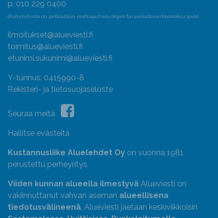
p. 010 229 0400
(Puheluhinta on pelkästään matkapuhelu (mpm) tai paikallisverkkomaksu (pvm)
ilmoitukset@alueviesti.fi
toimitus@alueviesti.fi
etunimi.sukunimi@alueviesti.fi
Y-tunnus: 0415990-8
Rekisteri- ja tietosuojaseloste
Seuraa meitä
Hallitse evästeitä
Kustannusliike Aluelehdet Oy
on vuonna 1981
perustettu perheyritys.
Viiden kunnan alueella ilmestyvä
Alueviesti on
vakiinnuttanut vahvan aseman
alueellisena
tiedotusvälineenä
. Alueviesti jaetaan keskiviikkoisin