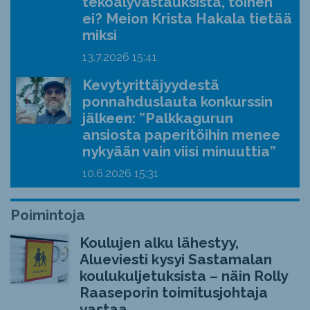
tekoälyvastauksista, toinen
ei? Meion Krista Hakala tietää
miksi
13.7.2026
15:41
Kevytyrittäjyydestä
ponnahduslauta konkurssin
jälkeen: ”Palkkagurun
ansiosta paperitöihin menee
nykyään vain viisi minuuttia”
10.6.2026
15:31
Poimintoja
Koulujen alku lähestyy,
Alueviesti kysyi Sastamalan
koulukuljetuksista – näin Rolly
Raaseporin toimitusjohtaja
vastaa