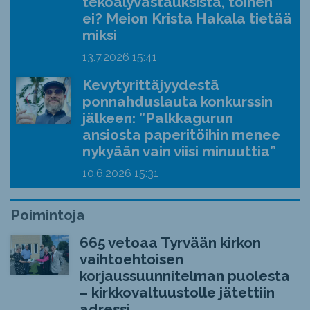
tekoälyvastauksista, toinen
ei? Meion Krista Hakala tietää
miksi
13.7.2026
15:41
Kevytyrittäjyydestä
ponnahduslauta konkurssin
jälkeen: ”Palkkagurun
ansiosta paperitöihin menee
nykyään vain viisi minuuttia”
10.6.2026
15:31
Poimintoja
665 vetoaa Tyrvään kirkon
vaihtoehtoisen
korjaussuunnitelman puolesta
– kirkkovaltuustolle jätettiin
adressi