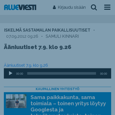
Kirjaudu sisään
ISKELMÄ SASTAMALAN PAIKALLISUUTISET
•
07.09.2012 09:26
•
SAMULI KINNARI
Ääniuutiset 7.9. klo 9.26
Ääniuutiset 7.9. klo 9.26
Äänitoistin
00:00
00:00
KAUPALLINEN YHTEISTYÖ
Sama paikkakunta, sama
toimiala – toinen yritys löytyy
Googlesta ja