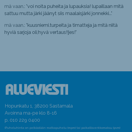
mä vaan.: "
voi noita puheita ja lupauksia! lupaillaan mitä
sattuu mutta järki jäänyt siis maalaisjärki jonnekki...
"
mä vaan.: "
kuusniemi.turpeita ja timatteja ja mitä niitä
hyviä sarjoja oli,hyvä vertaus!!jes!
"
Hopunkatu 1, 38200 Sastamala
Avoinna ma-pe klo 8-16
p. 010 229 0400
(Puheluhinta on pelkästään matkapuhelu (mpm) tai paikallisverkkomaksu (pvm)