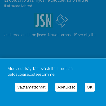
33 000
, tavoittaa myös ne taloudet, johon ei tule
tilattavaa lehteä.
Uutismedian Liiton jäsen. Noudatamme JSN:n ohjeita.
Alueviesti käyttää evästeitä:
Lue lisää
tietosuojaselosteestamme.
Välttämättömät
Asetukset
OK
Alueviesti
ja
alueviesti.fi
ovat osa Kustannusliike