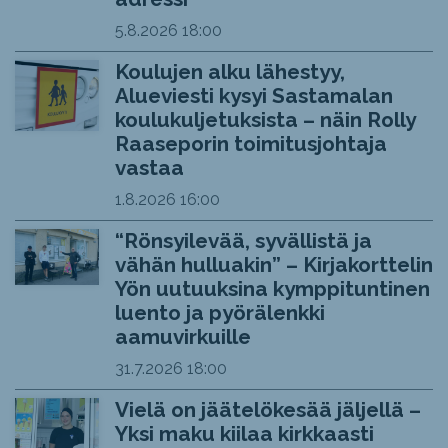
5.8.2026
18:00
Koulujen alku lähestyy,
Alueviesti kysyi Sastamalan
koulukuljetuksista – näin Rolly
Raaseporin toimitusjohtaja
vastaa
1.8.2026
16:00
“Rönsyilevää, syvällistä ja
vähän hulluakin” – Kirjakorttelin
Yön uutuuksina kymppituntinen
luento ja pyörälenkki
aamuvirkuille
31.7.2026
18:00
Vielä on jäätelökesää jäljellä –
Yksi maku kiilaa kirkkaasti