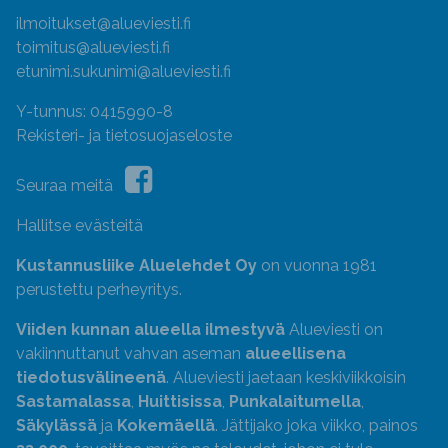
ilmoitukset@alueviesti.fi
toimitus@alueviesti.fi
etunimi.sukunimi@alueviesti.fi
Y-tunnus: 0415990-8
Rekisteri- ja tietosuojaseloste
Seuraa meitä
Hallitse evästeitä
Kustannusliike Aluelehdet Oy
on vuonna 1981
perustettu perheyritys.
Viiden kunnan alueella ilmestyvä
Alueviesti on
vakiinnuttanut vahvan aseman
alueellisena
tiedotusvälineenä
. Alueviesti jaetaan keskiviikkoisin
Sastamalassa
,
Huittisissa
,
Punkalaitumella
,
Säkylässä
ja
Kokemäellä
. Jättijako joka viikko, painos