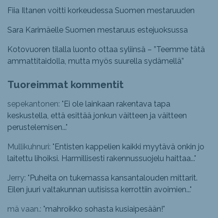
Fiia Iltanen voitti korkeudessa Suomen mestaruuden
Sara Karimäelle Suomen mestaruus estejuoksussa
Kotovuoren tilalla luonto ottaa syliinsä – ”Teemme tätä
ammattitaidolla, mutta myös suurella sydämellä”
Tuoreimmat kommentit
sepekantonen: "
Ei ole lainkaan rakentava tapa
keskustella, että esittää jonkun väitteen ja väitteen
perustelemisen...
"
Mullikuhnuri: "
Entisten kappelien kaikki myytävä onkin jo
laitettu lihoiksi. Harmillisesti rakennussuojelu haittaa...
"
Jerry: "
Puheita on tukemassa kansantalouden mittarit.
Eilen juuri valtakunnan uutisissa kerrottiin avoimien...
"
mä vaan.: "
mahroikko sohasta kusiaipesään!
"