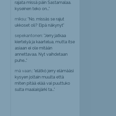
rajata missä päin Sastamalaa.
kyseinen teko on...
"
miksu: "
No, missäs se rajut
ukkoset oli? Eipä näkynyt
"
sepekantonen: "
Jerry jatkaa
kiertelyä ja kaartelua, mutta itse
asiaan ei ole mitään
annettavaa. Nyt vaihdetaan
puhe...
"
mä vaan.: "
elätkö jerry elämääsi
kysyen joltain muulta että
miten pitää elää vai puuttuko
sulta maalaisjärki ta...
"