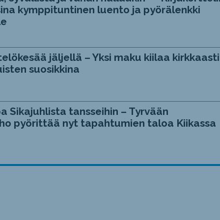
ina kymppituntinen luento ja pyörälenkki
le
telökesää jäljellä – Yksi maku kiilaa kirkkaasti
isten suosikkina
a Sikajuhlista tansseihin – Tyrvään
ho pyörittää nyt tapahtumien taloa Kiikassa