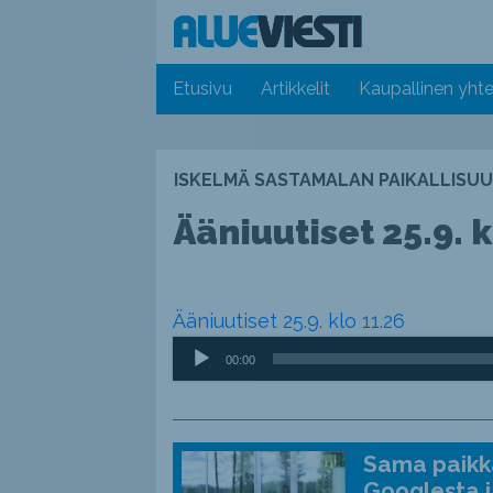
Etusivu
Artikkelit
Kaupallinen yhte
ISKELMÄ SASTAMALAN PAIKALLISUU
Ääniuutiset 25.9. k
Ääniuutiset 25.9. klo 11.26
Äänitoistin
00:00
Sama paikka
Googlesta j