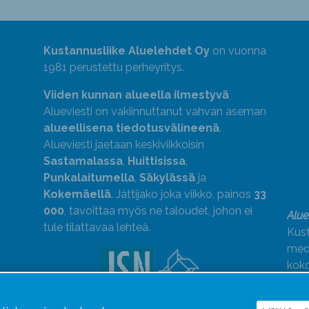
Kustannusliike Aluelehdet Oy
on vuonna
1981 perustettu perheyritys.
Viiden kunnan alueella ilmestyvä
Alueviesti on vakiinnuttanut vahvan aseman
alueellisena tiedotusvälineenä
.
Alueviesti jaetaan keskiviikkoisin
Sastamalassa
,
Huittisissa
,
Punkalaitumella
,
Säkylässä
ja
Kokemäellä
. Jättijako joka viikko, painos
33
000
, tavoittaa myös ne taloudet, johon ei
Alue
tule tilattavaa lehteä.
Kust
medi
kok
Alue