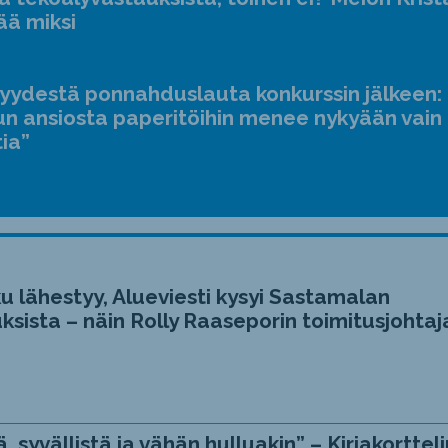
ääne
ää miksi
suur
ja
jyydestä ponnahduslauta konkurssin jälkeen:
pien
n ansiosta paperitöihin menee nykyään vain
tia”
u lähestyy, Alueviesti kysyi Sastamalan
ksista – näin Rolly Raaseporin toimitusjohtaj
, syvällistä ja vähän hulluakin” – Kirjakortteli