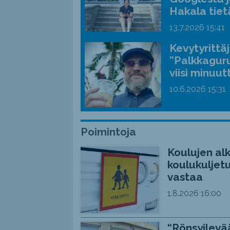
Hakala tiet
13.7.2026
15:41
Kevytyrittä
”Palkkaguru
viisi minuut
10.6.2026
15:31
Poimintoja
Koulujen alk
koulukuljetu
vastaa
1.8.2026
16:00
“Rönsyilevää