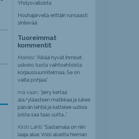
Yhdysvalloista
Houhajärvellä erittäin runsaasti
sinilevää
Tuoreimmat
kommentit
Markiisi: "
Älkää hyvät ihmiset
uskoko tuota vaihtoehtoista
korjaussuunnitelmaa. Se on
vailla pohjaa.
"
mä vaan.: "
jerry kertaa
ala/yläasteen matikkaa ja lukee
päivän lehtiä ja kattelee uutisia
joista saa taas uutta...
"
Kirsti Lahti: "
Sastamala on niin
laaja alue. Voisi aluetta hieman