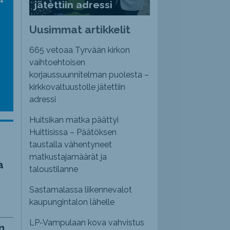
jätettiin adressi
nvoimakkuutta
emmaksi
Uusimmat artikkelit
emmäksi.
665 vetoaa Tyrvään kirkon
vaihtoehtoisen
korjaussuunnitelman puolesta –
kirkkovaltuustolle jätettiin
adressi
Huitsikan matka päättyi
Huittisissa – Päätöksen
taustalla vähentyneet
matkustajamäärät ja
a
taloustilanne
Sastamalassa liikennevalot
kaupungintalon lähelle
LP-Vampulaan kova vahvistus
n