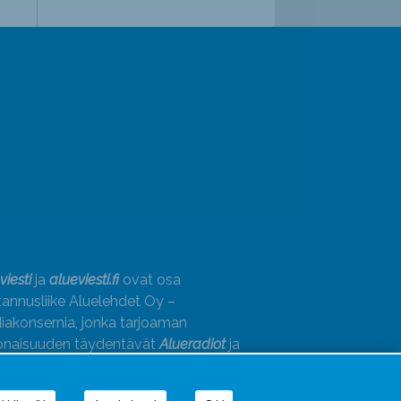
viesti
ja
alueviesti.fi
ovat osa
annusliike Aluelehdet Oy –
akonsernia, jonka tarjoaman
onaisuuden täydentävät
Alueradiot
ja
paino