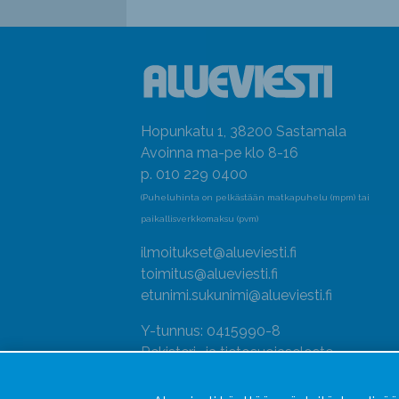
Hopunkatu 1, 38200 Sastamala
Avoinna ma-pe klo 8-16
p. 010 229 0400
(Puheluhinta on pelkästään matkapuhelu (mpm) tai
paikallisverkkomaksu (pvm)
ilmoitukset@alueviesti.fi
toimitus@alueviesti.fi
etunimi.sukunimi@alueviesti.fi
Y-tunnus: 0415990-8
Rekisteri- ja tietosuojaseloste
Seuraa meitä