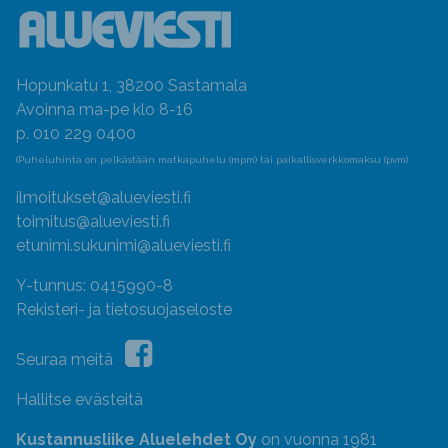
Hopunkatu 1, 38200 Sastamala
Avoinna ma-pe klo 8-16
p. 010 229 0400
(Puheluhinta on pelkästään matkapuhelu (mpm) tai paikallisverkkomaksu (pvm)
ilmoitukset@alueviesti.fi
toimitus@alueviesti.fi
etunimi.sukunimi@alueviesti.fi
Y-tunnus: 0415990-8
Rekisteri- ja tietosuojaseloste
Seuraa meitä
Hallitse evästeitä
Kustannusliike Aluelehdet Oy
on vuonna 1981