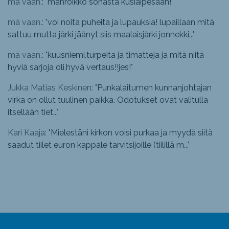
mä vaan.: "
mahroikko sohasta kusiaipesään!
"
mä vaan.: "
voi noita puheita ja lupauksia! lupaillaan mitä
sattuu mutta järki jäänyt siis maalaisjärki jonnekki...
"
mä vaan.: "
kuusniemi.turpeita ja timatteja ja mitä niitä
hyviä sarjoja oli,hyvä vertaus!!jes!
"
Jukka Matias Keskinen: "
Punkalaitumen kunnanjohtajan
virka on ollut tuulinen paikka. Odotukset ovat valitulla
itsellään tiet...
"
Kari Kaaja: "
Mielestäni kirkon voisi purkaa ja myydä siitä
saadut tiilet euron kappale tarvitsijoille (tiilillä m...
"