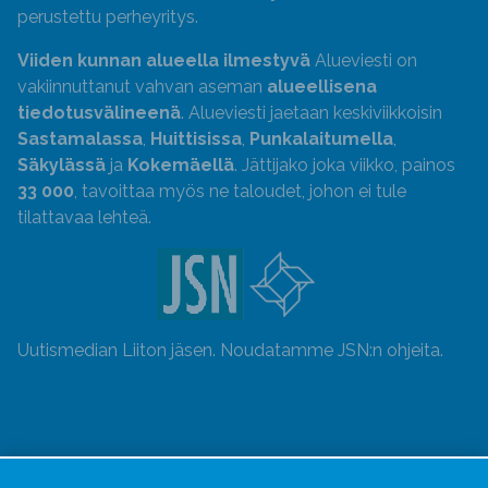
perustettu perheyritys.
Viiden kunnan alueella ilmestyvä
Alueviesti on
vakiinnuttanut vahvan aseman
alueellisena
tiedotusvälineenä
. Alueviesti jaetaan keskiviikkoisin
Sastamalassa
,
Huittisissa
,
Punkalaitumella
,
Säkylässä
ja
Kokemäellä
. Jättijako joka viikko, painos
33 000
, tavoittaa myös ne taloudet, johon ei tule
tilattavaa lehteä.
Uutismedian Liiton jäsen. Noudatamme JSN:n ohjeita.