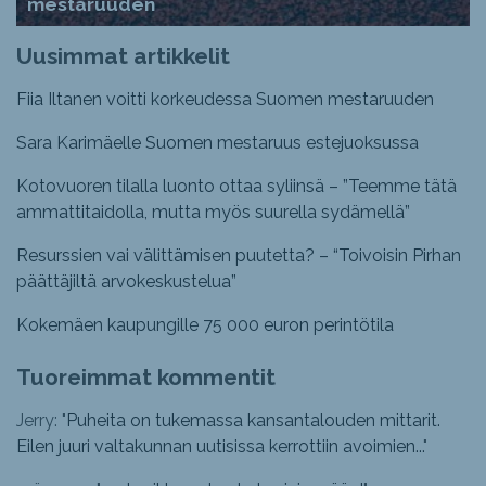
mestaruuden
Uusimmat artikkelit
Fiia Iltanen voitti korkeudessa Suomen mestaruuden
Sara Karimäelle Suomen mestaruus estejuoksussa
Kotovuoren tilalla luonto ottaa syliinsä – ”Teemme tätä
ammattitaidolla, mutta myös suurella sydämellä”
Resurssien vai välittämisen puutetta? – “Toivoisin Pirhan
päättäjiltä arvokeskustelua”
Kokemäen kaupungille 75 000 euron perintötila
Tuoreimmat kommentit
Jerry: "
Puheita on tukemassa kansantalouden mittarit.
Eilen juuri valtakunnan uutisissa kerrottiin avoimien...
"