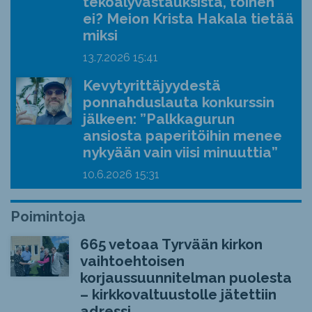
tekoälyvastauksista, toinen
ei? Meion Krista Hakala tietää
miksi
13.7.2026
15:41
Kevytyrittäjyydestä
ponnahduslauta konkurssin
jälkeen: ”Palkkagurun
ansiosta paperitöihin menee
nykyään vain viisi minuuttia”
10.6.2026
15:31
Poimintoja
665 vetoaa Tyrvään kirkon
vaihtoehtoisen
korjaussuunnitelman puolesta
– kirkkovaltuustolle jätettiin
adressi