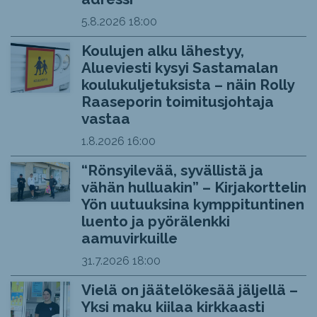
5.8.2026
18:00
Koulujen alku lähestyy,
Alueviesti kysyi Sastamalan
koulukuljetuksista – näin Rolly
Raaseporin toimitusjohtaja
vastaa
1.8.2026
16:00
“Rönsyilevää, syvällistä ja
vähän hulluakin” – Kirjakorttelin
Yön uutuuksina kymppituntinen
luento ja pyörälenkki
aamuvirkuille
31.7.2026
18:00
Vielä on jäätelökesää jäljellä –
Yksi maku kiilaa kirkkaasti