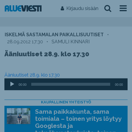
Kirjaudu sisään
ISKELMÄ SASTAMALAN PAIKALLISUUTISET
•
28.09.2012 17:30
•
SAMULI KINNARI
Ääniuutiset 28.9. klo 17.30
Ääniuutiset 28.9. klo 17.30
Äänitoistin
00:00
00:00
KAUPALLINEN YHTEISTYÖ
Sama paikkakunta, sama
toimiala – toinen yritys löytyy
Googlesta ja